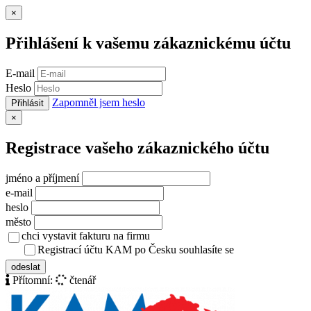
Zavřít
×
Přihlášení k vašemu zákaznickému účtu
E-mail
Heslo
Zapomněl jsem heslo
Přihlásit
Zavřít
×
Registrace vašeho zákaznického účtu
jméno a příjmení
e-mail
heslo
město
chci vystavit fakturu na firmu
Registrací účtu KAM po Česku souhlasíte se
zásady ochrany osob
odeslat
Přítomní:
čtenář