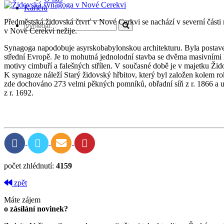
Kariéra
Předměstská židovská čtvrť v Nové Cerkvi se nachází v severní části 
v Nové Cerekvi nežije.
Synagoga napodobuje asyrskobabylonskou architekturu. Byla postav
střední Evropě. Je to mohutná jednolodní stavba se dvěma masivním
motivy cimbuří a falešných střílen. V současné době je v majetku Žid
K synagoze náleží Starý židovský hřbitov, který byl založen kolem ro
zde dochováno 273 velmi pěkných pomníků, obřadní síň z r. 1866 a u
z r. 1692.
počet zhlédnutí:
4159
zpět
Máte zájem
o zásílání novinek?