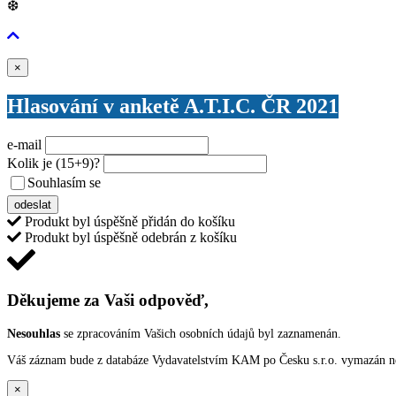
❆
Zavřít
×
Hlasování v anketě A.T.I.C. ČR 2021
e-mail
Kolik je
(15+9)
?
Souhlasím se
VŠEOBECNÝMI PODMÍNKAMI ANKETY O CENY
odeslat
Produkt byl úspěšně přidán do košíku
Produkt byl úspěšně odebrán z košíku
Děkujeme za Vaši odpověď,
Nesouhlas
se zpracováním Vašich osobních údajů byl zaznamenán.
Váš záznam bude z databáze Vydavatelstvím KAM po Česku s.r.o. vymazán nep
×