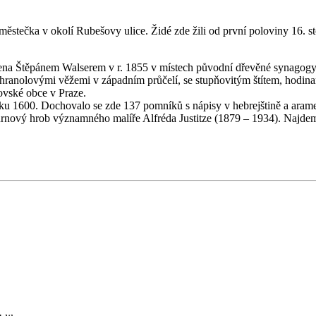
městečka v okolí Rubešovy ulice. Židé zde žili od první poloviny 16. s
ena Štěpánem Walserem v r. 1855 v místech původní dřevěné synagogy
i hranolovými věžemi v západním průčelí, se stupňovitým štítem, hod
ovské obce v Praze.
ku 1600. Dochovalo se zde 137 pomníků s nápisy v hebrejštině a aramej
rnový hrob významného malíře Alfréda Justitze (1879 – 1934). Najdem