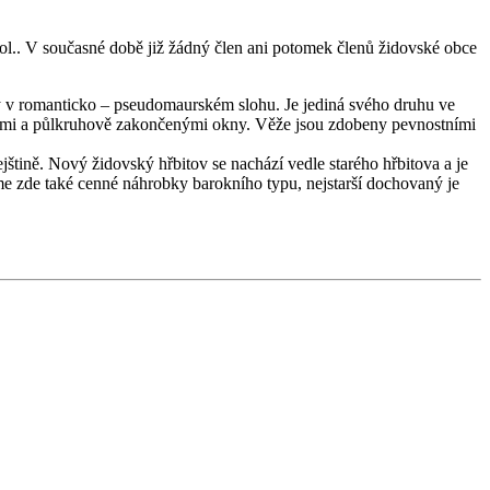
tol.. V současné době již žádný člen ani potomek členů židovské obce
 v romanticko – pseudomaurském slohu. Je jediná svého druhu ve
inami a půlkruhově zakončenými okny. Věže jsou zdobeny pevnostními
štině. Nový židovský hřbitov se nachází vedle starého hřbitova a je
e zde také cenné náhrobky barokního typu, nejstarší dochovaný je