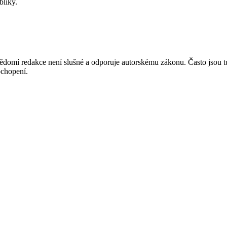
bliky.
mí redakce není slušné a odporuje autorskému zákonu. Často jsou tu zve
chopení.