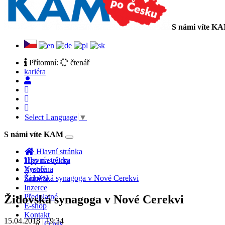
S námi víte K
Přítomní:
čtenář
kariéra
Select Language
▼
S námi víte KAM
Toggle
navigation
Hlavní stránka
Hlavní stránka
Tipy na výlety
Vysočina
Archiv
Židovská synagoga v Nové Cerekvi
Soutěže
Inzerce
Předplatné
Židovská synagoga v Nové Cerekvi
E-shop
Kontakt
15.04.2018 | 19:34
O nás