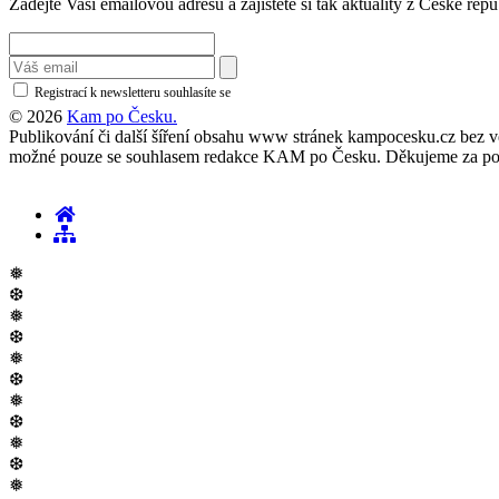
Zadejte Vaši emailovou adresu a zajistěte si tak aktuality z České repu
Registrací k newsletteru souhlasíte se
zásadami ochrany osobních údajů
© 2026
Kam po Česku.
Publikování či další šíření obsahu www stránek kampocesku.cz bez vědo
možné pouze se souhlasem redakce KAM po Česku. Děkujeme za po
❅
❆
❅
❆
❅
❆
❅
❆
❅
❆
❅