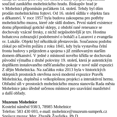
součástí zaniklého mohelnického hradu. Biskupův hrad je
v Mohelnici připomínán počátkem 14. století. Tehdy byl dům
prodán mohelnickému fojtovi. Od 16. století sídlila v objektu fara
a děkanství. V roce 1957 byla budova zakoupena pro potřeby
mohelnického muzea, které zde sídlí dodnes. První staletí existence
domu připomínají gotické sklepy, z období rané renesance se
dochovaly vzácné fresky, z nichž nejpůsobivější je tzv. Hostina
bohatcova zobrazující podobenství o boháči a Lazarovi z evangelia
sv. Lukáše. Objekt byl několikrát přestavován. Současnou podobu
získal po ničivém požáru z roku 1841, kdy byla vystavěna čelní
fronta budovy s průjezdem a spojena s již zmiňovaným starším
domem děkanství. V jedné z místností nového křídla se dochovala
původní výmalba z druhé poloviny 19. století, která je autentickým
doplňkem instalovaného měšťanského pokoje v nové stálé expozici
Z dějin Mohelnicka. Na začátku roku 2013 byla v historických
sklepních prostorách otevřena nová moderní expozice Pravěk
Mohelnicka, doplněná o velkoplošnou projekci a interaktivní hernu.
Obřadní síň v prostorách mohelnického muzea stanovila Rada města
Mohelnice jako úředně určenou místnost pro uzavírání manželství
a další obřady.
Muzeum Mohelnice
Kostelní náměstí 938/3, 78985 Mohelnice
Telefon: 583 430 693, e-mail: mohelnice@muzeum-sumperk.cz
Správce muzea: Mgr. Zbyněk Žouželka, Ph.D.