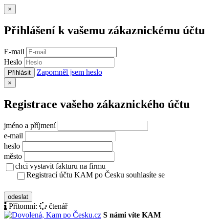
Zavřít
×
Přihlášení k vašemu zákaznickému účtu
E-mail
Heslo
Zapomněl jsem heslo
Přihlásit
Zavřít
×
Registrace vašeho zákaznického účtu
jméno a příjmení
e-mail
heslo
město
chci vystavit fakturu na firmu
Registrací účtu KAM po Česku souhlasíte se
zásady ochrany osobních údajů
odeslat
Přítomní:
čtenář
S námi víte KAM