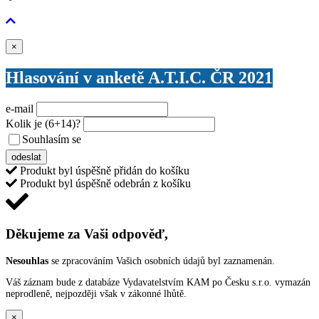
Zavřít
×
Hlasování v anketě A.T.I.C. ČR 2021
e-mail
Kolik je
(6+14)
?
Souhlasím se
VŠEOBECNÝMI PODMÍNKAMI ANKETY O CENY
odeslat
Produkt byl úspěšně přidán do košíku
Produkt byl úspěšně odebrán z košíku
Děkujeme za Vaši odpověď,
Nesouhlas
se zpracováním Vašich osobních údajů byl zaznamenán.
Váš záznam bude z databáze Vydavatelstvím KAM po Česku s.r.o. vymazán
neprodleně, nejpozději však v zákonné lhůtě.
×