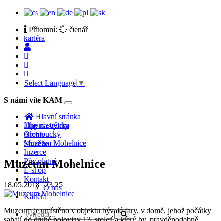
Přítomní:
čtenář
kariéra
Select Language
▼
S námi víte KAM
Toggle
navigation
Hlavní stránka
Hlavní stránka
Tipy na výlety
Olomoucký
Archiv
Muzeum Mohelnice
Soutěže
Inzerce
Předplatné
Muzeum Mohelnice
E-shop
Kontakt
18.05.2018 | 23:25
O nás
Kariéra
Muzeum je umístěno v objektu bývalé fary, v domě, jehož počátky
sahají do druhé poloviny 13. století a který byl pravděpodobně