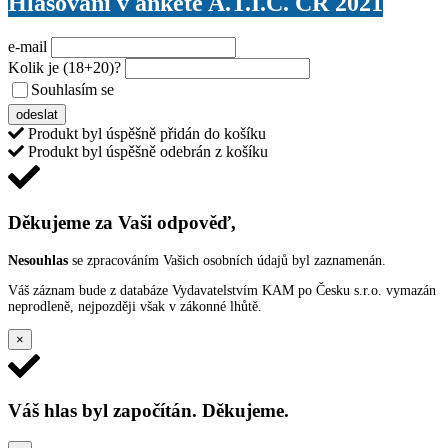
Hlasování v anketě A.T.I.C. ČR 2021
e-mail
Kolik je
(18+20)
?
Souhlasím se
VŠEOBECNÝMI PODMÍNKAMI ANKETY O CENY
odeslat
Produkt byl úspěšně přidán do košíku
Produkt byl úspěšně odebrán z košíku
Děkujeme za Vaši odpověď,
Nesouhlas
se zpracováním Vašich osobních údajů byl zaznamenán.
Váš záznam bude z databáze Vydavatelstvím KAM po Česku s.r.o. vymazán
neprodleně, nejpozději však v zákonné lhůtě.
×
Váš hlas byl započítán. Děkujeme.