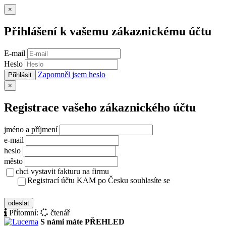
Zavřít
×
Přihlášení k vašemu zákaznickému účtu
E-mail
Heslo
Zapomněl jsem heslo
Přihlásit
Zavřít
×
Registrace vašeho zákaznického účtu
jméno a příjmení
e-mail
heslo
město
chci vystavit fakturu na firmu
Registrací účtu KAM po Česku souhlasíte se
zásady ochrany osobních údajů
odeslat
Přítomní:
čtenář
S námi máte PŘEHLED