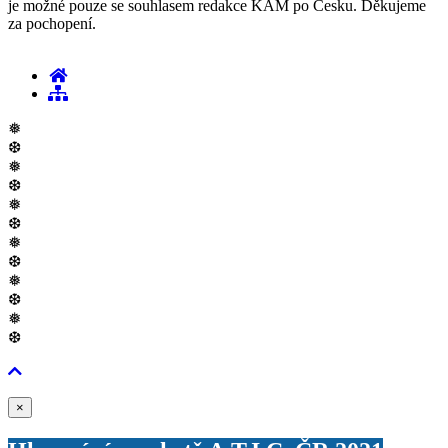
je možné pouze se souhlasem redakce KAM po Česku. Děkujeme
za pochopení.
❅
❆
❅
❆
❅
❆
❅
❆
❅
❆
❅
❆
Zavřít
×