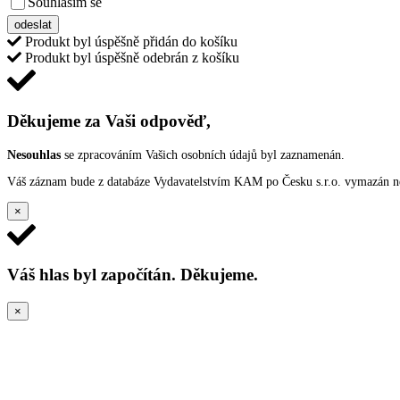
Souhlasím se
VŠEOBECNÝMI PODMÍNKAMI ANKETY O CENY
odeslat
Produkt byl úspěšně přidán do košíku
Produkt byl úspěšně odebrán z košíku
Děkujeme za Vaši odpověď,
Nesouhlas
se zpracováním Vašich osobních údajů byl zaznamenán.
Váš záznam bude z databáze Vydavatelstvím KAM po Česku s.r.o. vymazán nep
×
Váš hlas byl započítán. Děkujeme.
×