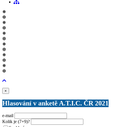
❅
❆
❅
❆
❅
❆
❅
❆
❅
❆
❅
❆
Zavřít
×
Hlasování v anketě A.T.I.C. ČR 2021
e-mail
Kolik je
(7+9)
?