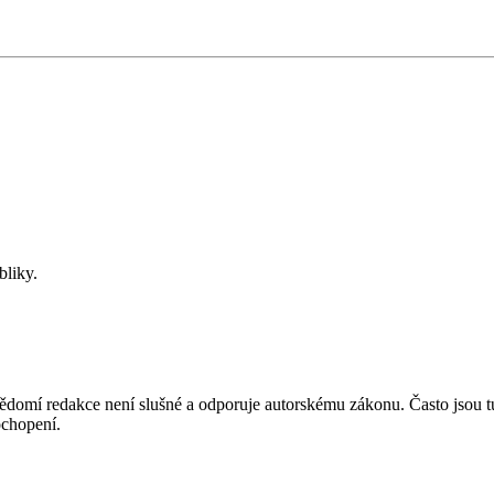
bliky.
mí redakce není slušné a odporuje autorskému zákonu. Často jsou tu zve
chopení.