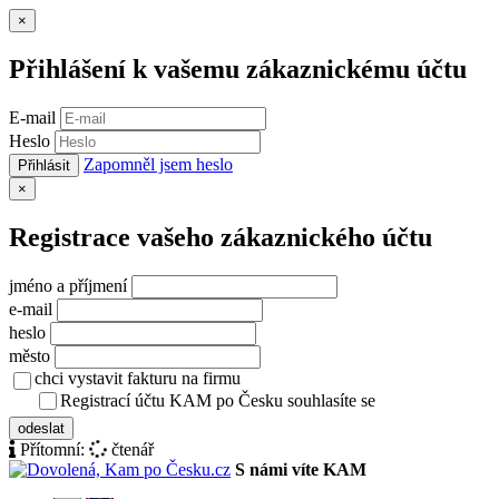
Zavřít
×
Přihlášení k vašemu zákaznickému účtu
E-mail
Heslo
Zapomněl jsem heslo
Přihlásit
Zavřít
×
Registrace vašeho zákaznického účtu
jméno a příjmení
e-mail
heslo
město
chci vystavit fakturu na firmu
Registrací účtu KAM po Česku souhlasíte se
zásady ochrany osob
odeslat
Přítomní:
čtenář
S námi víte KAM