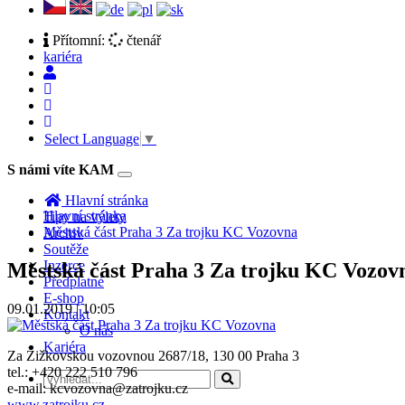
Přítomní:
čtenář
kariéra
Select Language
▼
S námi víte KAM
Toggle
navigation
Hlavní stránka
Hlavní stránka
Tipy na výlety
Městská část Praha 3 Za trojku KC Vozovna
Archiv
Soutěže
Inzerce
Městská část Praha 3 Za trojku KC Vozov
Předplatné
E-shop
09.01.2019 | 10:05
Kontakt
O nás
Kariéra
Za Žižkovskou vozovnou 2687/18, 130 00 Praha 3
tel.: +420 222 510 796
e-mail: kcvozovna@zatrojku.cz
www.zatrojku.cz