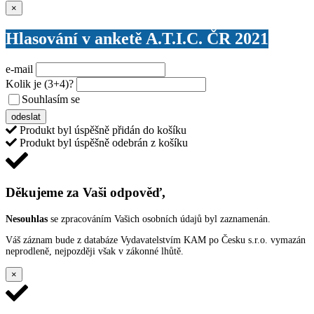
Zavřít
×
Hlasování v anketě A.T.I.C. ČR 2021
e-mail
Kolik je
(3+4)
?
Souhlasím se
VŠEOBECNÝMI PODMÍNKAMI ANKETY O CENY
odeslat
Produkt byl úspěšně přidán do košíku
Produkt byl úspěšně odebrán z košíku
Děkujeme za Vaši odpověď,
Nesouhlas
se zpracováním Vašich osobních údajů byl zaznamenán.
Váš záznam bude z databáze Vydavatelstvím KAM po Česku s.r.o. vymazán
neprodleně, nejpozději však v zákonné lhůtě.
×