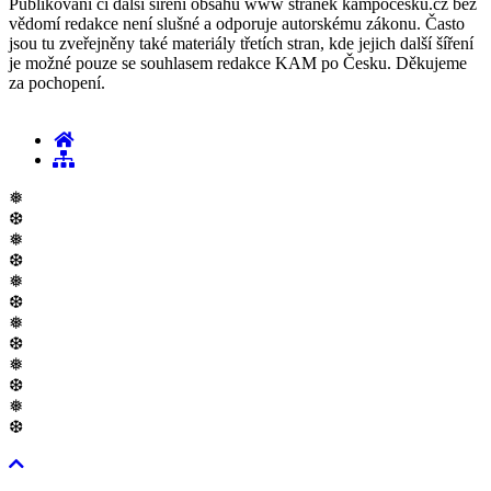
Publikování či další šíření obsahu www stránek kampocesku.cz bez
vědomí redakce není slušné a odporuje autorskému zákonu. Často
jsou tu zveřejněny také materiály třetích stran, kde jejich další šíření
je možné pouze se souhlasem redakce KAM po Česku. Děkujeme
za pochopení.
❅
❆
❅
❆
❅
❆
❅
❆
❅
❆
❅
❆