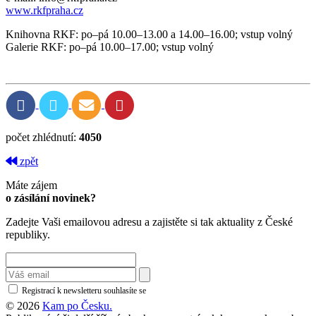
www.rkfpraha.cz
Knihovna RKF: po–pá 10.00–13.00 a 14.00–16.00; vstup volný
Galerie RKF: po–pá 10.00–17.00; vstup volný
počet zhlédnutí:
4050
zpět
Máte zájem
o zásílání novinek?
Zadejte Vaši emailovou adresu a zajistěte si tak aktuality z České
republiky.
Registrací k newsletteru souhlasíte se
zásadami ochrany osobních údajů
© 2026
Kam po Česku.