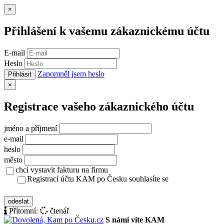
Zavřít
×
Přihlášení k vašemu zákaznickému účtu
E-mail
Heslo
Zapomněl jsem heslo
Přihlásit
Zavřít
×
Registrace vašeho zákaznického účtu
jméno a příjmení
e-mail
heslo
město
chci vystavit fakturu na firmu
Registrací účtu KAM po Česku souhlasíte se
zásady ochrany osobních údajů
odeslat
Přítomní:
čtenář
S námi víte KAM