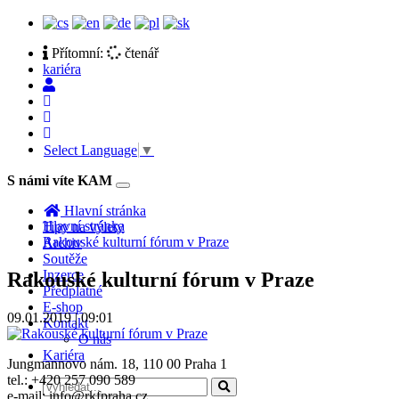
Přítomní:
čtenář
kariéra
Select Language
▼
S námi víte KAM
Toggle
navigation
Hlavní stránka
Hlavní stránka
Tipy na výlety
Rakouské kulturní fórum v Praze
Archiv
Soutěže
Inzerce
Rakouské kulturní fórum v Praze
Předplatné
E-shop
09.01.2019 | 09:01
Kontakt
O nás
Kariéra
Jungmannovo nám. 18, 110 00 Praha 1
tel.: +420 257 090 589
e-mail: info@rkfpraha.cz