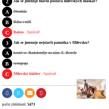
2
Jak se jmenuje hlavní postava milevských maškar?
A
Dlouhán
B
Bába s nůší
C
Bakus
- Správně
3
Jak se jmenuje nejstarší památka v Milevsku?
A
kostel sv. Bartoloměje na nám. E. Beneše
B
synagoga
C
Milevský klášter
- Správně
počet zhlédnutí:
5473