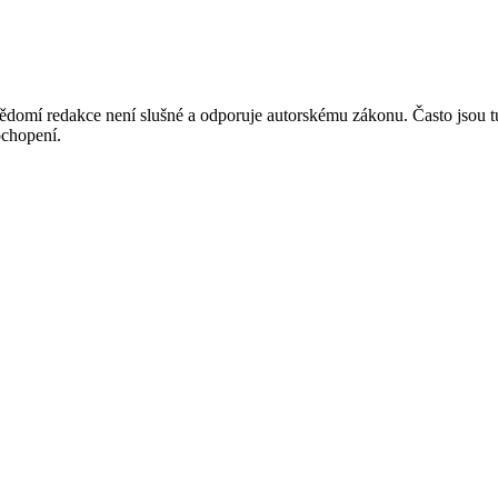
mí redakce není slušné a odporuje autorskému zákonu. Často jsou tu zve
chopení.