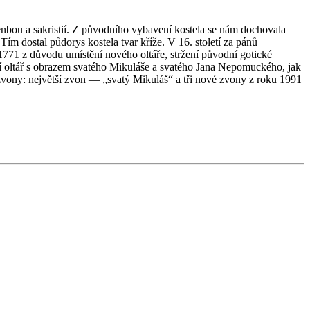
lenbou a sakristií. Z původního vybavení kostela se nám dochovala
Tím dostal půdorys kostela tvar kříže. V 16. století za pánů
 1771 z důvodu umístění nového oltáře, stržení původní gotické
vní oltář s obrazem svatého Mikuláše a svatého Jana Nepomuckého, jak
 zvony: největší zvon — „svatý Mikuláš“ a tři nové zvony z roku 1991