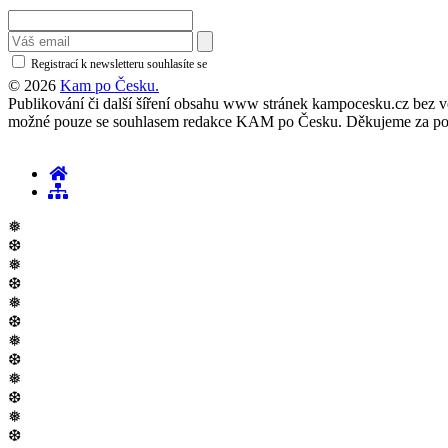
Registrací k newsletteru souhlasíte se
zásadami ochrany osobních údajů
© 2026
Kam po Česku.
Publikování či další šíření obsahu www stránek kampocesku.cz bez vědo
možné pouze se souhlasem redakce KAM po Česku. Děkujeme za po
❅
❆
❅
❆
❅
❆
❅
❆
❅
❆
❅
❆