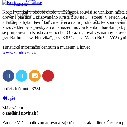
Kariéra
Kostel vznikal v období okolo r. 1323, což souvisí se vznikem města 
dřevěná plastika Ukřižovaného Krista z 30.let 14. století. V letech 14
z Fulštejna byla hlavní loď změněna a na trojlodí došlo ke zbudování
křížové klenby v presbytáři a nahrazení novou klenbou barokní, jak j
se přimlouvají u Krista za věřící lid. Obraz maloval významný bílov
„sv. Barbora a sv. Hedvika“, „sv. Kříž“ a „sv. Matka Boží“. Věž nyní 
Turistické informační centrum a muzeum Bílovec
www.kcbilovec.cz
počet zhlédnutí:
3781
zpět
Máte zájem
o zásílání novinek?
Zadejte Vaši emailovou adresu a zajistěte si tak aktuality z České repu