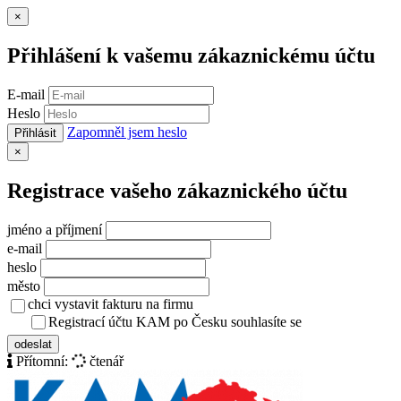
Zavřít
×
Přihlášení k vašemu zákaznickému účtu
E-mail
Heslo
Zapomněl jsem heslo
Přihlásit
Zavřít
×
Registrace vašeho zákaznického účtu
jméno a příjmení
e-mail
heslo
město
chci vystavit fakturu na firmu
Registrací účtu KAM po Česku souhlasíte se
zásady ochrany osob
odeslat
Přítomní:
čtenář