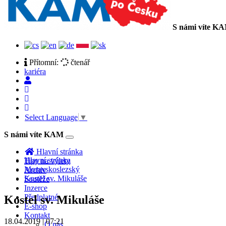
S námi víte K
Přítomní:
čtenář
kariéra
Select Language
▼
S námi víte KAM
Toggle
navigation
Hlavní stránka
Hlavní stránka
Tipy na výlety
Moravskoslezský
Archiv
Kostel sv. Mikuláše
Soutěže
Inzerce
Předplatné
Kostel sv. Mikuláše
E-shop
Kontakt
18.04.2019 | 07:21
O nás