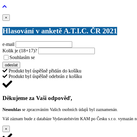
Zavřít
×
Hlasování v anketě A.T.I.C. ČR 2021
e-mail
Kolik je
(18+17)
?
Souhlasím se
VŠEOBECNÝMI PODMÍNKAMI ANKETY O CENY
odeslat
Produkt byl úspěšně přidán do košíku
Produkt byl úspěšně odebrán z košíku
Děkujeme za Vaši odpověď,
Nesouhlas
se zpracováním Vašich osobních údajů byl zaznamenán.
Váš záznam bude z databáze Vydavatelstvím KAM po Česku s.r.o. vymazán nep
×