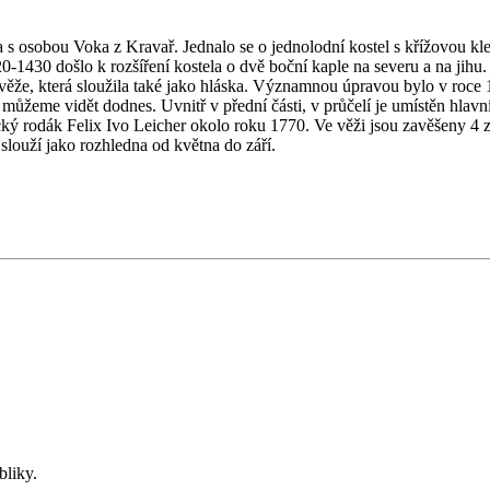
a s osobou Voka z Kravař. Jednalo se o jednolodní kostel s křížovou k
20-1430 došlo k rozšíření kostela o dvě boční kaple na severu a na jihu. 
 věže, která sloužila také jako hláska. Významnou úpravou bylo v roce
i můžeme vidět dodnes. Uvnitř v přední části, v průčelí je umístěn hla
ecký rodák Felix Ivo Leicher okolo roku 1770. Ve věži jsou zavěšeny 4
slouží jako rozhledna od května do září.
bliky.