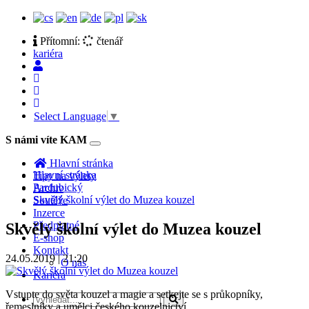
Přítomní:
čtenář
kariéra
Select Language
▼
S námi víte KAM
Toggle
navigation
Hlavní stránka
Hlavní stránka
Tipy na výlety
Pardubický
Archiv
Skvělý školní výlet do Muzea kouzel
Soutěže
Inzerce
Předplatné
Skvělý školní výlet do Muzea kouzel
E-shop
Kontakt
24.05.2019 | 21:20
O nás
Kariéra
Vstupte do světa kouzel a magie a setkejte se s průkopníky,
řemeslníky a umělci českého kouzelnictví.