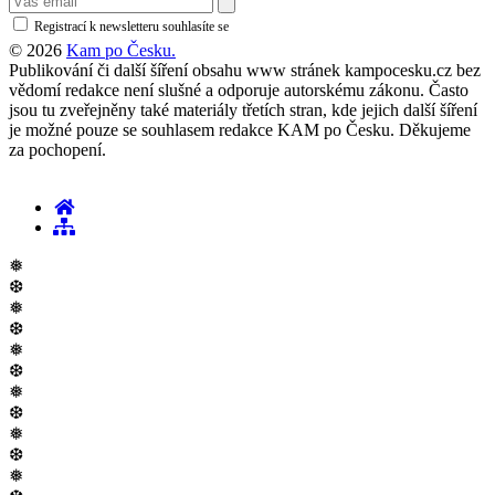
Registrací k newsletteru souhlasíte se
zásadami ochrany osobních údajů
© 2026
Kam po Česku.
Publikování či další šíření obsahu www stránek kampocesku.cz bez
vědomí redakce není slušné a odporuje autorskému zákonu. Často
jsou tu zveřejněny také materiály třetích stran, kde jejich další šíření
je možné pouze se souhlasem redakce KAM po Česku. Děkujeme
za pochopení.
❅
❆
❅
❆
❅
❆
❅
❆
❅
❆
❅