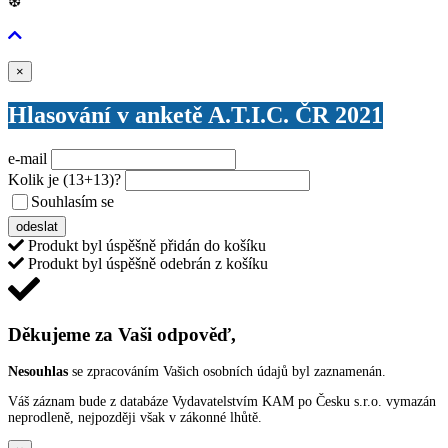
❆
Zavřít
×
Hlasování v anketě A.T.I.C. ČR 2021
e-mail
Kolik je
(13+13)
?
Souhlasím se
VŠEOBECNÝMI PODMÍNKAMI ANKETY O CENY
odeslat
Produkt byl úspěšně přidán do košíku
Produkt byl úspěšně odebrán z košíku
Děkujeme za Vaši odpověď,
Nesouhlas
se zpracováním Vašich osobních údajů byl zaznamenán.
Váš záznam bude z databáze Vydavatelstvím KAM po Česku s.r.o. vymazán
neprodleně, nejpozději však v zákonné lhůtě.