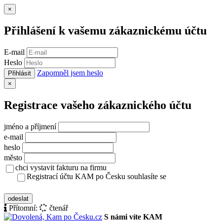
Zavřít
×
Přihlášení k vašemu zákaznickému účtu
E-mail
Heslo
Zapomněl jsem heslo
Přihlásit
Zavřít
×
Registrace vašeho zákaznického účtu
jméno a příjmení
e-mail
heslo
město
chci vystavit fakturu na firmu
Registrací účtu KAM po Česku souhlasíte se
zásady ochrany osobních údajů
odeslat
Přítomní:
čtenář
S námi víte KAM