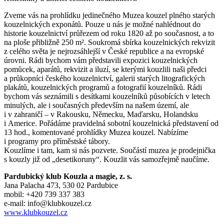
Zveme vás na prohlídku jedinečného Muzea kouzel plného starých
kouzelnických exponátů. Pouze u nás je možné nahlédnout do
historie kouzelnictví průřezem od roku 1820 až po současnost, a to
na ploše přibližně 250 m². Soukromá sbírka kouzelnických rekvizit
z celého světa je nejrozsáhlejší v České republice a na evropské
úrovni. Rádi bychom vám představili expozici kouzelnických
pomůcek, aparátů, rekvizit a iluzí, se kterými kouzlili naši předci
a průkopníci českého kouzelnictví, galerii starých litografických
plakátů, kouzelnických programů a fotografií kouzelníků. Rádi
bychom vás seznámili s desítkami kouzelníků působících v letech
minulých, ale i současných především na našem území, ale
i v zahraničí – v Rakousku, Německu, Maďarsku, Holandsku
i Americe. Pořádáme pravidelná sobotní kouzelnická představení od
13 hod., komentované prohlídky Muzea kouzel. Nabízíme
i programy pro příměstské tábory.
Kouzlíme i tam, kam si nás pozvete. Součástí muzea je prodejnička
s kouzly již od „desetikoruny“. Kouzlit vás samozřejmě naučíme.
Pardubický klub Kouzla a magie, z. s.
Jana Palacha 473, 530 02 Pardubice
mobil: +420 739 337 383
e-mail: info@klubkouzel.cz
www.klubkouzel.cz