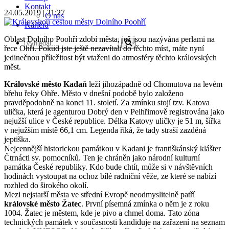
Kontakt
24.05.2019 | 21:27
O nás
Kariéra
Oblast Dolního Poohří zdobí města, jež jsou nazývána perlami na
řece Ohři. Pokud jste ještě nezavítali do těchto míst, máte nyní
jedinečnou příležitost být vtaženi do atmosféry těchto královských
měst.
Královské město Kadaň
leží jihozápadně od Chomutova na levém
břehu řeky Ohře. Město v dnešní podobě bylo založeno
pravděpodobně na konci 11. století. Za zmínku stojí tzv. Katova
ulička, která je agenturou Dobrý den v Pelhřimově registrována jako
nejužší ulice v České republice. Délka Katovy uličky je 51 m, šířka
v nejužším místě 66,1 cm. Legenda říká, že tady straší zazděná
jeptiška.
Nejcennější historickou památkou v Kadani je františkánský klášter
Čtrnácti sv. pomocníků. Ten je chráněn jako národní kulturní
památka České republiky. Kdo bude chtít, může si v návštěvních
hodinách vystoupat na ochoz bílé radniční věže, ze které se nabízí
rozhled do širokého okolí.
Mezi nejstarší města ve střední Evropě neodmyslitelně patří
královské město Žatec
. První písemná zmínka o něm je z roku
1004. Žatec je městem, kde je pivo a chmel doma. Tato zóna
technických památek v současnosti kandiduje na zařazení na seznam