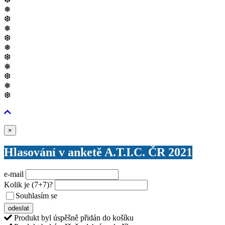
❅
❆
❅
❆
❅
❆
❅
❆
❅
❆
Zavřít
×
Hlasování v anketě A.T.I.C. ČR 2021
e-mail
Kolik je
(7+7)
?
Souhlasím se
VŠEOBECNÝMI PODMÍNKAMI ANKETY O CENY
odeslat
Produkt byl úspěšně přidán do košíku