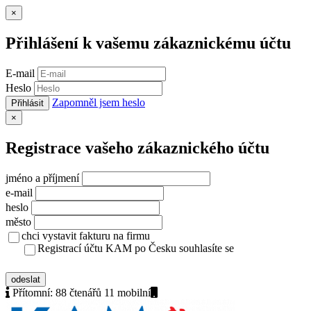
Zavřít
×
Přihlášení k vašemu zákaznickému účtu
E-mail
Heslo
Zapomněl jsem heslo
Přihlásit
Zavřít
×
Registrace vašeho zákaznického účtu
jméno a příjmení
e-mail
heslo
město
chci vystavit fakturu na firmu
Registrací účtu KAM po Česku souhlasíte se
zásady ochrany osobních údajů
odeslat
Přítomní:
88 čtenářů 11
mobilní