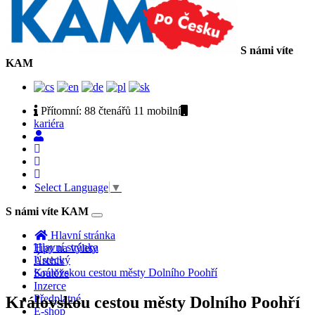
S námi víte
KAM
Přítomní:
88 čtenářů 11
mobilní
kariéra
Select Language
▼
S námi víte KAM
Toggle
navigation
Hlavní stránka
Hlavní stránka
Tipy na výlety
Ústecký
Archiv
Královskou cestou městy Dolního Poohří
Soutěže
Inzerce
Předplatné
Královskou cestou městy Dolního Poohří
E-shop