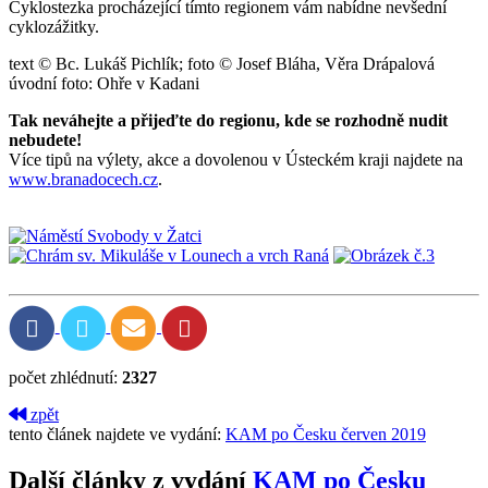
Cyklostezka procházející tímto regionem vám nabídne nevšední
cyklozážitky.
text © Bc. Lukáš Pichlík; foto © Josef Bláha, Věra Drápalová
úvodní foto: Ohře v Kadani
Tak neváhejte a přijeďte do regionu, kde se rozhodně nudit
nebudete!
Více tipů na výlety, akce a dovolenou v ­Ústeckém kraji najdete na
www.branadocech.cz
.
počet zhlédnutí:
2327
zpět
tento článek najdete ve vydání:
KAM po Česku červen 2019
Další články z vydání
KAM po Česku