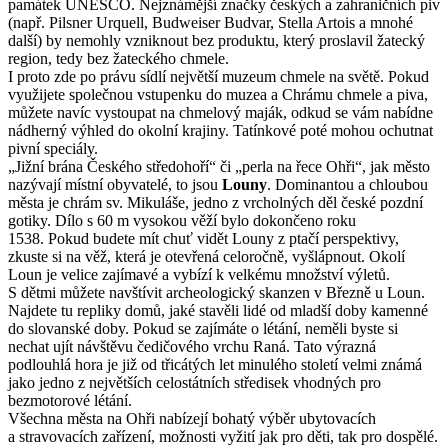
památek UNESCO. Nejznámější značky českých a zahraničních piv
(např. Pilsner Urquell, Budweiser Budvar, Stella Artois a mnohé
další) by nemohly vzniknout bez produktu, který proslavil žatecký
region, tedy bez žateckého chmele.
I proto zde po právu sídlí největší muzeum chmele na světě. Pokud
využijete společnou vstupenku do muzea a Chrámu chmele a piva,
můžete navíc vystoupat na chmelový maják, odkud se vám nabídne
nádherný výhled do okolní krajiny. Tatínkové poté mohou ochutnat
pivní speciály.
„Jižní brána Českého středohoří“ či „perla na řece Ohři“, jak město
nazývají místní obyvatelé, to jsou
Louny
. Dominantou a chloubou
města je chrám sv. Mikuláše, jedno z vrcholných děl české pozdní
gotiky. Dílo s 60 m vysokou věží bylo dokončeno roku
1538. Pokud budete mít chuť vidět Louny z ptačí perspektivy,
zkuste si na věž, která je otevřená celoročně, vyšlápnout. Okolí
Loun je velice zajímavé a vybízí k velkému množství výletů.
S dětmi můžete navštívit archeologický skanzen v Březně u Loun.
Najdete tu repliky domů, jaké stavěli lidé od mladší doby kamenné
do slovanské doby. Pokud se zajímáte o létání, neměli byste si
nechat ujít návštěvu čedičového vrchu Raná. Tato výrazná
podlouhlá hora je již od třicátých let minulého století velmi známá
jako jedno z největších celostátních středisek vhodných pro
bezmotorové létání.
Všechna města na Ohři nabízejí bohatý výběr ubytovacích
a stravovacích zařízení, možnosti vyžití jak pro děti, tak pro dospělé.