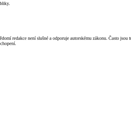
bliky.
mí redakce není slušné a odporuje autorskému zákonu. Často jsou tu zve
chopení.