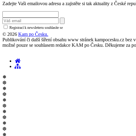
Zadejte Vaši emailovou adresu a zajistěte si tak aktuality z České repu
Registrací k newsletteru souhlasíte se
zásadami ochrany osobních údajů
© 2026
Kam po Česku.
Publikování či další šíření obsahu www stránek kampocesku.cz bez vědo
možné pouze se souhlasem redakce KAM po Česku. Děkujeme za po
❅
❆
❅
❆
❅
❆
❅
❆
❅
❆
❅