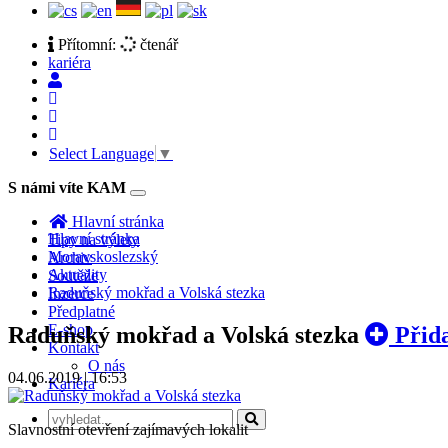
Přítomní:
čtenář
kariéra
Select Language
▼
S námi víte KAM
Toggle
navigation
Hlavní stránka
Hlavní stránka
Tipy na výlety
Moravskoslezský
Archiv
Aktuality
Soutěže
Raduňský mokřad a Volská stezka
Inzerce
Předplatné
E-shop
Raduňský mokřad a Volská stezka
Přida
Kontakt
O nás
04.06.2019 | 16:53
Kariéra
Slavnostní otevření zajímavých lokalit