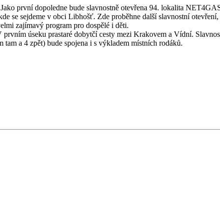
 Jako první dopoledne bude slavnostně otevřena 94. lokalita NET4GAS
 se sejdeme v obci Libhošť. Zde proběhne další slavnostní otevření, 
lmi zajímavý program pro dospělé i děti.
 V prvním úseku prastaré dobytčí cesty mezi Krakovem a Vídní. Slavnos
 tam a 4 zpět) bude spojena i s výkladem místních rodáků.