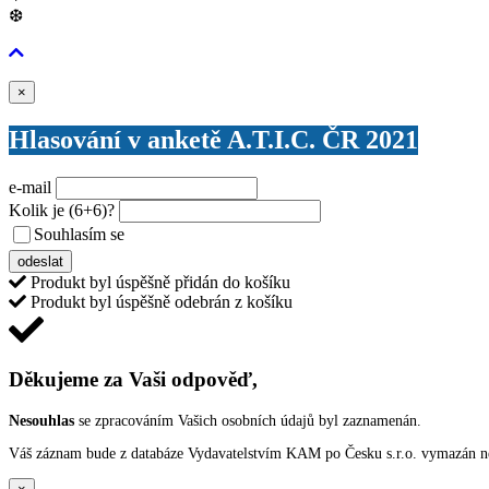
❆
Zavřít
×
Hlasování v anketě A.T.I.C. ČR 2021
e-mail
Kolik je
(6+6)
?
Souhlasím se
VŠEOBECNÝMI PODMÍNKAMI ANKETY O CENY
odeslat
Produkt byl úspěšně přidán do košíku
Produkt byl úspěšně odebrán z košíku
Děkujeme za Vaši odpověď,
Nesouhlas
se zpracováním Vašich osobních údajů byl zaznamenán.
Váš záznam bude z databáze Vydavatelstvím KAM po Česku s.r.o. vymazán nep