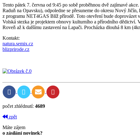
Tento pátek 7. června od 9:45 po sobě proběhnou dvě zajímavé akce.
Raduň na Opavsku), odpoledne se přesuneme do okresu Nový Jičín, kde
z programu NET4GAS Blíž přírodě. Toto otevření bude doprovázet ve
Volská stezka je projektem obnovy kulturního a přírodního dědictví.
Roveň až k dalšímu zastavení na Lapači. Procházka dlouhá 8 km (4km
Kontakt:
natura.semix.cz
blizprirode.cz
počet zhlédnutí:
4689
zpět
Máte zájem
o zásílání novinek?