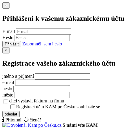
Zavřít
×
Přihlášení k vašemu zákaznickému účtu
E-mail
Heslo
Zapomněl jsem heslo
Přihlásit
Zavřít
×
Registrace vašeho zákaznického účtu
jméno a příjmení
e-mail
heslo
město
chci vystavit fakturu na firmu
Registrací účtu KAM po Česku souhlasíte se
zásady ochrany osob
odeslat
Přítomní:
čtenář
S námi víte KAM