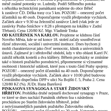
méně známé potomky sv. Ludmily. Podél Stříbrného potoka
s několika technickými památkami sejdeme do obce Běleč
k zastávce ČD. Délka trasy cca 5 km. POZOR! – omezený počet
účastníků na 40 osob. Doporučujeme využít předprodeje vycházek.
Začátek akce v 9:30 na železniční zastávce Liteň (vlak jede ze
zastávky Praha­‑Smíchov v 8:28 s přestupem na lokálku v Zadní
Třebani). Cena 120/80 Kč. Mgr. Vladimír Trnka
OD KATEŘINEK NA KARLOV.
Projdeme se klidnou částí
Nového Města, kde se od konce 18. století začaly soustřeďovat
různé zdravotní, sociální i univerzitní instituce. Dnes bychom ji
mohli charakterizovat jako čtvrť nemocnic, klinik a univerzitních
ústavů. Zajímavé je i středověké období, kdy v této oblasti Karel IV.
založil několik kostelů a dva kláštery. Během procházky se zmíníme
také o historii pražského porodnictví, připomeneme si významné
osobnosti i historické události, které jsou s touto částí Prahy spojeny.
POZOR! – omezený počet účastníků na 40 osob. Doporučujeme
využít předprodeje vycházek. Začátek akce v 10:00 před budovou
Centrálního dispečinku DPP v ulici Na Bojišti č. 5, Praha 2. Cena
120/80 Kč (%). JUDr. Hana Barešová
PINKASOVA SYNAGOGA A STARÝ ŽIDOVSKÝ
HŘBITOV.
Prohlídka druhé nejstarší dochované synagogy v Praze,
ve které se dnes nachází Památník obětem šoa s následnou
procházkou po Starém židovském hřbitově, jedné
z nejvýznamnějších památek pražského Židovského města.
POZOR! – omezený počet účastníků na 20 osob. Vstupenky pouze