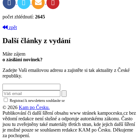
počet zhlédnutí:
2645
zpět
Další články z vydání
Máte zájem
o zásílání novinek?
Zadejte Vaši emailovou adresu a zajistěte si tak aktuality z České
republiky.
Registrací k newsletteru souhlasíte se
zásadami ochrany osobních údajů
© 2026
Kam po Česku.
Publikování či další šíření obsahu www stránek kampocesku.cz bez
vědomí redakce není slušné a odporuje autorskému zákonu. Často
jsou tu zveřejněny také materiály třetích stran, kde jejich další šíření
je možné pouze se souhlasem redakce KAM po Česku. Děkujeme
za pochopení.