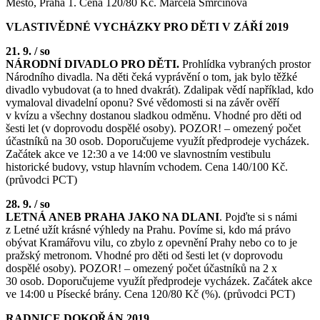
Město, Praha 1. Cena 120/80 Kč. Marcela Smrčinová
VLASTIVĚDNÉ VYCHÁZKY PRO DĚTI V ZÁŘÍ 2019
21. 9. / so
NÁRODNÍ DIVADLO PRO DĚTI.
Prohlídka vybraných prostor
Národního divadla. Na děti čeká vyprávění o tom, jak bylo těžké
divadlo vybudovat (a to hned dvakrát). Zdalipak vědí například, kdo
vymaloval divadelní oponu? Své vědomosti si na závěr ověří
v kvízu a všechny dostanou sladkou odměnu. Vhodné pro děti od
šesti let (v doprovodu dospělé osoby). POZOR! – omezený počet
účastníků na 30 osob. Doporučujeme využít předprodeje vycházek.
Začátek akce ve 12:30 a ve 14:00 ve slavnostním vestibulu
historické budovy, vstup hlavním vchodem. Cena 140/100 Kč.
(průvodci PCT)
28. 9. / so
LETNÁ ANEB PRAHA JAKO NA DLANI
. Pojďte si s námi
z Letné užít krásné výhledy na Prahu. Povíme si, kdo má právo
obývat Kramářovu vilu, co zbylo z opevnění Prahy nebo co to je
pražský metronom. Vhodné pro děti od šesti let (v doprovodu
dospělé osoby). POZOR! – omezený počet účastníků na 2 x
30 osob. Doporučujeme využít předprodeje vycházek. Začátek akce
ve 14:00 u Písecké brány. Cena 120/80 Kč (%). (průvodci PCT)
RADNICE DOKOŘÁN 2019