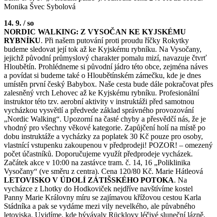
Monika Švec Sybolová
14. 9. / so
NORDIC WALKING: Z VYSOČAN KE KYJSKÉMU
RYBNÍKU
. Při našem putování proti proudu říčky Rokytky
budeme sledovat její tok až ke Kyjskému rybníku. Na Vysočany,
jejichž původní průmyslový charakter pomalu mizí, navazuje čtvrť
Hloubětín. Prohlédneme si původní jádro této obce, zejména náves
a povídat si budeme také o Hloubětínském zámečku, kde je dnes
umístěn první český Babybox. Naše cesta bude dále pokračovat přes
zalesněný vrch Lehovec až ke Kyjskému rybníku. Profesionální
instruktor této tzv. aerobní aktivity v instruktáži před samotnou
vycházkou vysvětlí a předvede základ správného provozování
„Nordic Walking“. Upozorní na časté chyby a přesvědčí nás, že je
vhodný pro všechny věkové kategorie. Zapůjčení holí na místě po
dobu instruktáže a vycházky za poplatek 30 Kč pouze pro osoby,
vlastnící vstupenku zakoupenou v předprodeji! POZOR! – omezený
počet účastníků. Doporučujeme využít předprodeje vycházek.
Začátek akce v 10:00 na zastávce tram. č. 14, 16 „Poliklinika
Vysočany“ (ve směru z centra). Cena 120/80 Kč. Marie Hátleová
LETOVISKO V ÚDOLÍ ZÁTIŠSKÉHO POTOKA
. Na
vycházce z Lhotky do Hodkoviček nejdříve navštívíme kostel
Panny Marie Královny míru se zajímavou křížovou cestou Karla
Stádníka a pak se vydáme mezi vily nevelkého, ale půvabného
letoviska. Uvidíme, kde bývávaly Rücklovy léčivé sluneční lázně,