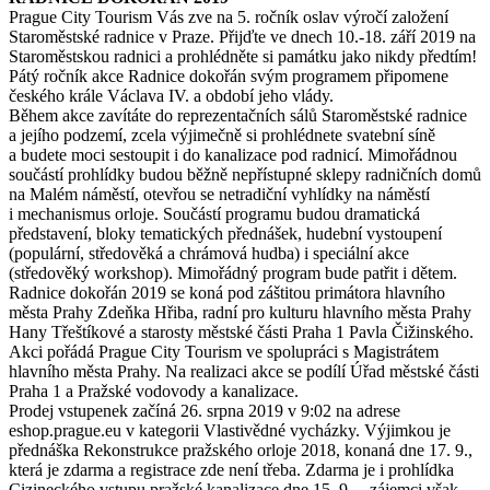
Prague City Tourism Vás zve na 5. ročník oslav výročí založení
Staroměstské radnice v Praze. Přijďte ve dnech 10.-18. září 2019 na
Staroměstskou radnici a prohlédněte si památku jako nikdy předtím!
Pátý ročník akce Radnice dokořán svým programem připomene
českého krále Václava IV. a období jeho vlády.
Během akce zavítáte do reprezentačních sálů Staroměstské radnice
a jejího podzemí, zcela výjimečně si prohlédnete svatební síně
a budete moci sestoupit i do kanalizace pod radnicí. Mimořádnou
součástí prohlídky budou běžně nepřístupné sklepy radničních domů
na Malém náměstí, otevřou se netradiční vyhlídky na náměstí
i mechanismus orloje. Součástí programu budou dramatická
představení, bloky tematických přednášek, hudební vystoupení
(populární, středověká a chrámová hudba) i speciální akce
(středověký workshop). Mimořádný program bude patřit i dětem.
Radnice dokořán 2019 se koná pod záštitou primátora hlavního
města Prahy Zdeňka Hřiba, radní pro kulturu hlavního města Prahy
Hany Třeštíkové a starosty městské části Praha 1 Pavla Čižinského.
Akci pořádá Prague City Tourism ve spolupráci s Magistrátem
hlavního města Prahy. Na realizaci akce se podílí Úřad městské části
Praha 1 a Pražské vodovody a kanalizace.
Prodej vstupenek začíná 26. srpna 2019 v 9:02 na adrese
eshop.prague.eu v kategorii Vlastivědné vycházky. Výjimkou je
přednáška Rekonstrukce pražského orloje 2018, konaná dne 17. 9.,
která je zdarma a registrace zde není třeba. Zdarma je i prohlídka
Cizineckého vstupu pražské kanalizace dne 15. 9. – zájemci však