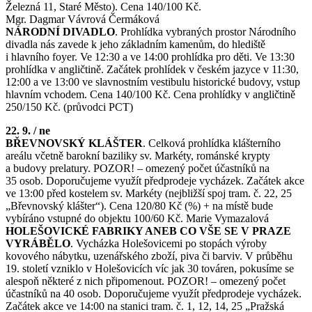
Železná 11, Staré Město). Cena 140/100 Kč.
Mgr. Dagmar Vávrová Čermáková
NÁRODNÍ DIVADLO
. Prohlídka vybraných prostor Národního
divadla nás zavede k jeho základním kamenům, do hlediště
i hlavního foyer. Ve 12:30 a ve 14:00 prohlídka pro děti. Ve 13:30
prohlídka v angličtině. Začátek prohlídek v českém jazyce v 11:30,
12:00 a ve 13:00 ve slavnostním vestibulu historické budovy, vstup
hlavním vchodem. Cena 140/100 Kč. Cena prohlídky v angličtině
250/150 Kč. (průvodci PCT)
22. 9. / ne
BŘEVNOVSKÝ KLÁŠTER
. Celková prohlídka klášterního
areálu včetně barokní baziliky sv. Markéty, románské krypty
a budovy prelatury. POZOR! – omezený počet účastníků na
35 osob. Doporučujeme využít předprodeje vycházek. Začátek akce
ve 13:00 před kostelem sv. Markéty (nejbližší spoj tram. č. 22, 25
„Břevnovský klášter“). Cena 120/80 Kč (%) + na místě bude
vybíráno vstupné do objektu 100/60 Kč. Marie Vymazalová
HOLEŠOVICKÉ FABRIKY ANEB CO VŠE SE V PRAZE
VYRÁBĚLO
. Vycházka Holešovicemi po stopách výroby
kovového nábytku, uzenářského zboží, piva či barviv. V průběhu
19. století vzniklo v Holešovicích víc jak 30 továren, pokusíme se
alespoň některé z nich připomenout. POZOR! – omezený počet
účastníků na 40 osob. Doporučujeme využít předprodeje vycházek.
Začátek akce ve 14:00 na stanici tram. č. 1, 12, 14, 25 „Pražská