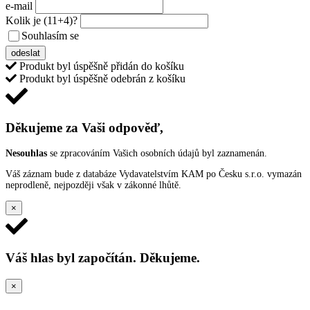
e-mail
Kolik je
(11+4)
?
Souhlasím se
VŠEOBECNÝMI PODMÍNKAMI ANKETY O CENY
odeslat
Produkt byl úspěšně přidán do košíku
Produkt byl úspěšně odebrán z košíku
Děkujeme za Vaši odpověď,
Nesouhlas
se zpracováním Vašich osobních údajů byl zaznamenán.
Váš záznam bude z databáze Vydavatelstvím KAM po Česku s.r.o. vymazán
neprodleně, nejpozději však v zákonné lhůtě.
×
Váš hlas byl započítán. Děkujeme.
×