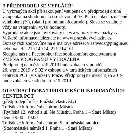
!! PŘEDPRODEJ SE VYPLÁCÍ!!
U vybraných akcí při zakoupení vstupenek v předprodeji druhá
vstupenka na shodnou akci se slevou 50 %. Platí na akce označené
symbolem (%), (platí i pro online předprodej). Sleva se vztahuje
vždy na vstupenku vyšší hodnoty.
Vyprodané akce jsou avizovány na www.prazskevychazky.cz
Veškeré informace naleznete na www.prazskevychazky.cz
Dotazy rádi zodpovíme na e-mailové adrese: vlastiveda@prague.eu
nebo na tel: 221 714 714, 221 714 161
Sledujte nás na Facebooku: facebook.com/praguecitytourism
ZMĚNA PROGRAMU VYHRAZENA
Předprodej na měsíc září 2019 bude zahájen v pondělí
26. srpna 2019 v 9:02 v eshopu a v turistických informačních
centrech PCT (viz níže) v Praze. Předprodej na měsíc říjen 2019
bude zahájen ve středu 25. září 2019.
OTEVÍRACÍ DOBA TURISTICKÝCH INFORMAČNÍCH
CENTER PCT
(předprodejní místa Pražské vlastivědy)
Turistické informační centrum Můstek
(Rytířská 12, vchod z ul. Na Můstku, Praha 1 – Staré Město)
denně 9:00 - 19:00
Turistické informační centrum Staroměstská radnice
(Staroměstské náměstí 1, Praha 1 - Staré Město)