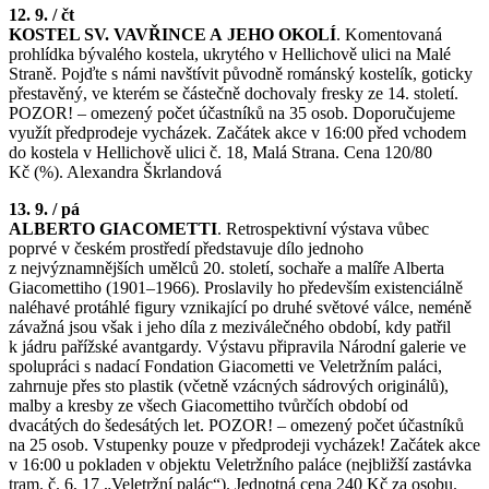
12. 9. / čt
KOSTEL SV. VAVŘINCE A JEHO OKOLÍ
. Komentovaná
prohlídka bývalého kostela, ukrytého v Hellichově ulici na Malé
Straně. Pojďte s námi navštívit původně románský kostelík, goticky
přestavěný, ve kterém se částečně dochovaly fresky ze 14. století.
POZOR! – omezený počet účastníků na 35 osob. Doporučujeme
využít předprodeje vycházek. Začátek akce v 16:00 před vchodem
do kostela v Hellichově ulici č. 18, Malá Strana. Cena 120/80
Kč (%). Alexandra Škrlandová
13. 9. / pá
ALBERTO GIACOMETTI
. Retrospektivní výstava vůbec
poprvé v českém prostředí představuje dílo jednoho
z nejvýznamnějších umělců 20. století, sochaře a malíře Alberta
Giacomettiho (1901–1966). Proslavily ho především existenciálně
naléhavé protáhlé figury vznikající po druhé světové válce, neméně
závažná jsou však i jeho díla z meziválečného období, kdy patřil
k jádru pařížské avantgardy. Výstavu připravila Národní galerie ve
spolupráci s nadací Fondation Giacometti ve Veletržním paláci,
zahrnuje přes sto plastik (včetně vzácných sádrových originálů),
malby a kresby ze všech Giacomettiho tvůrčích období od
dvacátých do šedesátých let. POZOR! – omezený počet účastníků
na 25 osob. Vstupenky pouze v předprodeji vycházek! Začátek akce
v 16:00 u pokladen v objektu Veletržního paláce (nejbližší zastávka
tram. č. 6, 17 „Veletržní palác“). Jednotná cena 240 Kč za osobu.