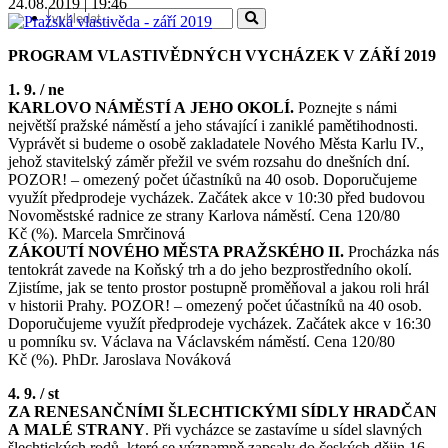
24.08.2019 | 19:46
PROGRAM VLASTIVĚDNÝCH VYCHÁZEK V ZÁŘÍ 2019
1. 9. / ne
KARLOVO NÁMĚSTÍ A JEHO OKOLÍ.
Poznejte s námi
největší pražské náměstí a jeho stávající i zaniklé pamětihodnosti.
Vyprávět si budeme o osobě zakladatele Nového Města Karlu IV.,
jehož stavitelský záměr přežil ve svém rozsahu do dnešních dní.
POZOR! – omezený počet účastníků na 40 osob. Doporučujeme
využít předprodeje vycházek. Začátek akce v 10:30 před budovou
Novoměstské radnice ze strany Karlova náměstí. Cena 120/80
Kč (%). Marcela Smrčinová
ZÁKOUTÍ NOVÉHO MĚSTA PRAŽSKÉHO II.
Procházka nás
tentokrát zavede na Koňský trh a do jeho bezprostředního okolí.
Zjistíme, jak se tento prostor postupně proměňoval a jakou roli hrál
v historii Prahy. POZOR! – omezený počet účastníků na 40 osob.
Doporučujeme využít předprodeje vycházek. Začátek akce v 16:30
u pomníku sv. Václava na Václavském náměstí. Cena 120/80
Kč (%). PhDr. Jaroslava Nováková
4. 9. / st
ZA RENESANČNÍMI ŠLECHTICKÝMI SÍDLY HRADČAN
A MALÉ STRANY
. Při vycházce se zastavíme u sídel slavných
šlechtických rodů, které se významně zapsaly do českých dějin 16.