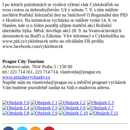
I po letních prázdninách se vydává výletní vlak Cyklohráček na
svou cestou za dobrodružstvím. Už v sobotu 7. 9. s ním můžete
navštívit Pražský železniční den na Smíchově či Regionální den PID
v Hostivici. Na turistickou vycházku se můžete vydat 14. 9. ve
Slaném, kde si o týden později užijete tradiční akci Rožnění
uherského býka. Měsíc dovršuje akcí 28. 9. na Svatováclavských
slavnostech na Budči u Zákolan. Více informací o Cyklohráčku na
www.pid.cz/cyklohracek nebo na oficiálním FB profilu
www.facebook.com/cyklohracek
Prague City Tourism
Arbesovo nám. 70/4/ Praha 5 / 150 00
tel.: 221 714 161, 221 714 714, vlastiveda@prague.eu
www.prazskevychazky.cz
Napište nám na vlastiveda@prague.eu a měsíční program vycházek
Vám budeme pravidelně zasílat na Vaši e-mailovou adresu.