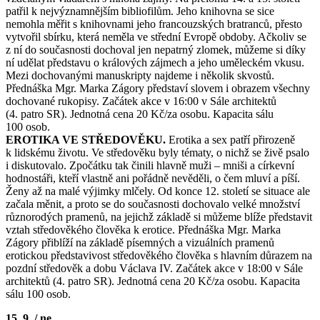
patřil k nejvýznamnějším bibliofilům. Jeho knihovna se sice
nemohla měřit s knihovnami jeho francouzských bratranců, přesto
vytvořil sbírku, která neměla ve střední Evropě obdoby. Ačkoliv se
z ní do současnosti dochoval jen nepatrný zlomek, můžeme si díky
ní udělat představu o králových zájmech a jeho uměleckém vkusu.
Mezi dochovanými manuskripty najdeme i několik skvostů.
Přednáška Mgr. Marka Zágory představí slovem i obrazem všechny
dochované rukopisy. Začátek akce v 16:00 v Sále architektů
(4. patro SR). Jednotná cena 20 Kč/za osobu. Kapacita sálu
100 osob.
EROTIKA VE STŘEDOVĚKU.
Erotika a sex patří přirozeně
k lidskému životu. Ve středověku byly tématy, o nichž se živě psalo
i diskutovalo. Zpočátku tak činili hlavně muži – mniši a církevní
hodnostáři, kteří vlastně ani pořádně nevěděli, o čem mluví a píší.
Ženy až na malé výjimky mlčely. Od konce 12. století se situace ale
začala měnit, a proto se do současnosti dochovalo velké množství
různorodých pramenů, na jejichž základě si můžeme blíže představit
vztah středověkého člověka k erotice. Přednáška Mgr. Marka
Zágory přiblíží na základě písemných a vizuálních pramenů
erotickou představivost středověkého člověka s hlavním důrazem na
pozdní středověk a dobu Václava IV. Začátek akce v 18:00 v Sále
architektů (4. patro SR). Jednotná cena 20 Kč/za osobu. Kapacita
sálu 100 osob.
15. 9. / ne