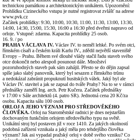
technickou památkou a architektonickým unikátem. Upozornění:
Prohlídku Cizineckého vstupu je nutné registrovat zvlášť na adrese
www.pvk.cz
Začátek prohlídky: 9:30, 10:00, 10:30, 11:00, 11:30, 13:00, 13:30,
14:00, 14:30, 15:00, 15:30, 16:00 a 16:30 před dveřmi napravo od
orloje. Vstupné: zdarma. Kapacita prohlídky 25 osob.
16. 9. / po
PRAHA VÁCLAVA IV.
Václav IV. to neměl lehké. Po svém otci,
římském císaři a českém králi Karlu IV., zdědil největší staveniště
Evropy – Prahu. Během své dlouhé vlády stačil řadu staveb svého
otce dokončit nebo alespoň posunout dále. Množství
pozoruhodných staveb pak sám zahájil. Přesto se do dějin zapsal
spíše jako slabý panovník, který byl sesazen z římského trůnu
a nedokázal zabránit propuknutí husitských válek. Jaký byl ale
Václav IV. stavitel a jak se zapsal do tváře Prahy? Na to se v rámci
přednášky zaměří Ing. arch. Petr Kučera. Začátek přednášky
v 17:00 v Sále architektů (4. patro SR). Jednotná cena 20 Kč/za
osobu. Kapacita sálu 100 osob.
ORLOJ A JEHO VÝZNAM PRO STŘEDOVĚKÉHO
ČLOVĚKA.
Orloj na Staroměstské radnici je dnes nejstarším
dochovaným funkčním orlojem středověkého typu na světě.
Unikátní stroj byl postaven již v roce 1410. Za jakých okolností
podobná zařízení vznikala a jaký měla pro tehdejšího člověka
význam? Jak asi vypadal pražský orloj v době svého vzniku? Co