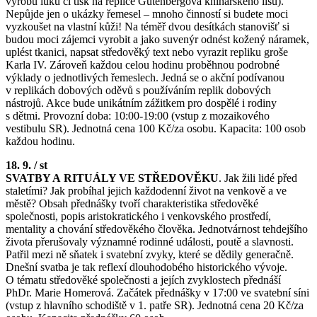
výrobu luku či tisk na replice Gutenbergova knihařského lisu).
Nepůjde jen o ukázky řemesel – mnoho činností si budete moci
vyzkoušet na vlastní kůži! Na téměř dvou desítkách stanovišť si
budou moci zájemci vyrobit a jako suvenýr odnést kožený náramek,
uplést tkanici, napsat středověký text nebo vyrazit repliku groše
Karla IV. Zároveň každou celou hodinu proběhnou podrobné
výklady o jednotlivých řemeslech. Jedná se o akční podívanou
v replikách dobových oděvů s používáním replik dobových
nástrojů. Akce bude unikátním zážitkem pro dospělé i rodiny
s dětmi. Provozní doba: 10:00-19:00 (vstup z mozaikového
vestibulu SR). Jednotná cena 100 Kč/za osobu. Kapacita: 100 osob
každou hodinu.
18. 9. / st
SVATBY A RITUÁLY VE STŘEDOVĚKU
. Jak žili lidé před
staletími? Jak probíhal jejich každodenní život na venkově a ve
městě? Obsah přednášky tvoří charakteristika středověké
společnosti, popis aristokratického i venkovského prostředí,
mentality a chování středověkého člověka. Jednotvárnost tehdejšího
života přerušovaly významné rodinné události, poutě a slavnosti.
Patřil mezi ně sňatek i svatební zvyky, které se dědily generačně.
Dnešní svatba je tak reflexí dlouhodobého historického vývoje.
O tématu středověké společnosti a jejích zvyklostech přednáší
PhDr. Marie Homerová. Začátek přednášky v 17:00 ve svatební síni
(vstup z hlavního schodiště v 1. patře SR). Jednotná cena 20 Kč/za