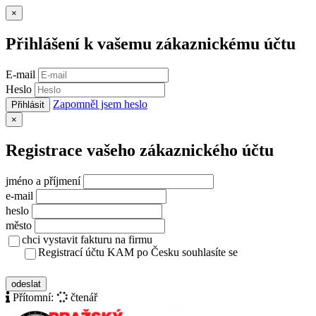
Zavřít
×
Přihlášení k vašemu zákaznickému účtu
E-mail
Heslo
Zapomněl jsem heslo
Přihlásit
Zavřít
×
Registrace vašeho zákaznického účtu
jméno a příjmení
e-mail
heslo
město
chci vystavit fakturu na firmu
Registrací účtu KAM po Česku souhlasíte se
zásady ochrany osobních údajů
odeslat
Přítomní:
čtenář