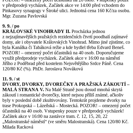
v předprodeji vycházek. Začátek akce ve 14:00 před vchodem do
Pinkasovy synagogy v Široké ulici. Jednotná cena 160 Kč/za osobu.
Mgr. Zuzana Pavlovská
9. 9. / po
KRÁLOVSKÉ VINOHRADY II.
Procházka jednou
z nejzajímavějších pražských rezidenčních čtvrtí poodhalí zajímavé
domy, ale i obyvatele Královských Vinohrad. Mimo jiné zjistíme, co
byla Kanálka či Tabáková režie a kde bydlel třeba Edvard Beneš.
POZOR! – omezený počet účastníků na 40 osob. Doporučujeme
využít předprodeje vycházek. Začátek akce v 16:00 na náměstí
Jiřího z Poděbrad před kostelem Nejsvětějšího Srdce Páně. Cena
120/80 Kč (%). PhDr. Jaroslava Nováková
11. 9. / st
DVORY, DVORKY, DVOREČKY A PRAŽSKÁ ZÁKOUTÍ –
MALÁ STRANA V.
Na Malé Straně jsou dosud mnohá skrytá
zákoutí i romantické dvorečky, které nejsou příliš známé, ačkoliv
byly v poslední době zkultivovány. Tentokrát projdeme dvorky na
trase Prokopská – Lázeňská – Mostecká. POZOR! – omezený počet
účastníků na 40 osob. Vstupenky pouze v předprodeji vycházek!
Začátek akce v 16:00 na zastávce tram. č. 12, 15, 20, 22
„Malostranské náměstí“ (ve směru Malostranská). Cena 120/80 Kč.
Milada Racková