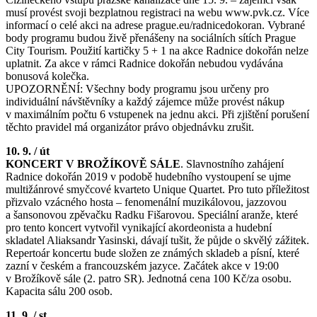
musí provést svoji bezplatnou registraci na webu www.pvk.cz. Více
informací o celé akci na adrese prague.eu/radnicedokoran. Vybrané
body programu budou živě přenášeny na sociálních sítích Prague
City Tourism. Použití kartičky 5 + 1 na akce Radnice dokořán nelze
uplatnit. Za akce v rámci Radnice dokořán nebudou vydávána
bonusová kolečka.
UPOZORNĚNÍ: Všechny body programu jsou určeny pro
individuální návštěvníky a každý zájemce může provést nákup
v maximálním počtu 6 vstupenek na jednu akci. Při zjištění porušení
těchto pravidel má organizátor právo objednávku zrušit.
10. 9. / út
KONCERT V BROŽÍKOVĚ SÁLE
. Slavnostního zahájení
Radnice dokořán 2019 v podobě hudebního vystoupení se ujme
multižánrové smyčcové kvarteto Unique Quartet. Pro tuto příležitost
přizvalo vzácného hosta – fenomenální muzikálovou, jazzovou
a šansonovou zpěvačku Radku Fišarovou. Speciální aranže, které
pro tento koncert vytvořil vynikající akordeonista a hudební
skladatel Aliaksandr Yasinski, dávají tušit, že půjde o skvělý zážitek.
Repertoár koncertu bude složen ze známých skladeb a písní, které
zazní v českém a francouzském jazyce. Začátek akce v 19:00
v Brožíkově sále (2. patro SR). Jednotná cena 100 Kč/za osobu.
Kapacita sálu 200 osob.
11. 9. / st