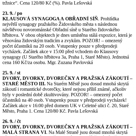
tržnice“. Cena 120/80 Kč (%). Pavla Lešovská
23. 9. / po
KLAUSOVÁ SYNAGOGA A OBŘADNÍ SÍŇ
. Prohlídka
největší synagogy pražského Židovského města s následnou
návštěvou novorománské Obřadní síně u Starého židovského
hřbitova. V obou objektech je dnes umístěna stálá expozice, která je
věnována židovským tradicím a zvykům. POZOR! – omezený
počet účastníků na 20 osob. Vstupenky pouze v předprodeji
vycházek. Začátek akce v 15:00 před vchodem do Klausovy
synagogy (U Starého hřbitova 3a, Praha 1, Staré Město). Jednotná
cena 160 Kč/za osobu. Mgr. Zuzana Pavlovská
25. 9. / st
DVORY, DVORKY, DVOREČKY A PRAŽSKÁ ZÁKOUTÍ –
STARÉ MĚSTO III.
Na Starém Městě jsou dosud mnohá skrytá
zákoutí i romantické dvorečky, které nejsou příliš známé, ačkoliv
byly v poslední době zkultivovány. POZOR! – omezený počet
účastníků na 40 osob. Vstupenky pouze v předprodeji vycházek!
Začátek akce v 16:00 před domem UK v Celetné ulici č. 20, Staré
Město, Praha 1. Cena 120/80 Kč. Pavla Lešovská
26. 9. / čt
DVORY, DVORKY, DVOREČKY A PRAŽSKÁ ZÁKOUTÍ –
MALÁ STRANA VI
. Na Malé Straně jsou dosud mnohá skrytá