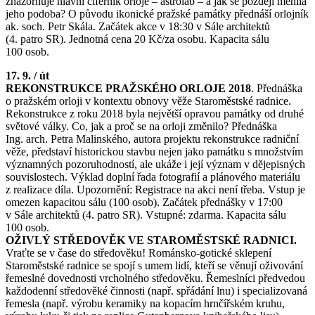
znázorňuje hlavní ciferník orloje – astroláb – a jak se později měnila
jeho podoba? O původu ikonické pražské památky přednáší orlojník
ak. soch. Petr Skála. Začátek akce v 18:30 v Sále architektů
(4. patro SR). Jednotná cena 20 Kč/za osobu. Kapacita sálu
100 osob.
17. 9. / út
REKONSTRUKCE PRAŽSKÉHO ORLOJE 2018
. Přednáška
o pražském orloji v kontextu obnovy věže Staroměstské radnice.
Rekonstrukce z roku 2018 byla největší opravou památky od druhé
světové války. Co, jak a proč se na orloji změnilo? Přednáška
Ing. arch. Petra Malinského, autora projektu rekonstrukce radniční
věže, představí historickou stavbu nejen jako památku s množstvím
významných pozoruhodností, ale ukáže i její význam v dějepisných
souvislostech. Výklad doplní řada fotografií a plánového materiálu
z realizace díla. Upozornění: Registrace na akci není třeba. Vstup je
omezen kapacitou sálu (100 osob). Začátek přednášky v 17:00
v Sále architektů (4. patro SR). Vstupné: zdarma. Kapacita sálu
100 osob.
OŽIVLÝ STŘEDOVĚK VE STAROMĚSTSKÉ RADNICI.
Vraťte se v čase do středověku! Románsko­‑gotické sklepení
Staroměstské radnice se spojí s umem lidí, kteří se věnují oživování
řemeslné dovednosti vrcholného středověku. Řemeslníci předvedou
každodenní středověké činnosti (např. spřádání lnu) i specializovaná
řemesla (např. výrobu keramiky na kopacím hrnčířském kruhu,