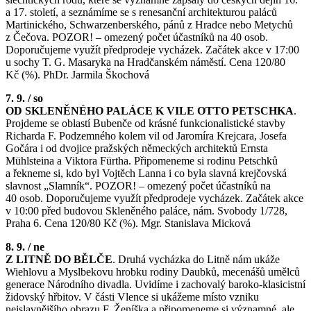
a 17. století, a seznámíme se s renesanční architekturou paláců
Martinického, Schwarzenberského, pánů z Hradce nebo Metychů
z Čečova. POZOR! – omezený počet účastníků na 40 osob.
Doporučujeme využít předprodeje vycházek. Začátek akce v 17:00
u sochy T. G. Masaryka na Hradčanském náměstí. Cena 120/80
Kč (%). PhDr. Jarmila Škochová
7. 9. / so
OD SKLENĚNÉHO PALÁCE K VILE OTTO PETSCHKA
.
Projdeme se oblastí Bubenče od krásné funkcionalistické stavby
Richarda F. Podzemného kolem vil od Jaromíra Krejcara, Josefa
Gočára i od dvojice pražských německých architektů Ernsta
Mühlsteina a Viktora Fürtha. Připomeneme si rodinu Petschků
a řekneme si, kdo byl Vojtěch Lanna i co byla slavná krejčovská
slavnost „Slamník“. POZOR! – omezený počet účastníků na
40 osob. Doporučujeme využít předprodeje vycházek. Začátek akce
v 10:00 před budovou Skleněného paláce, nám. Svobody 1/728,
Praha 6. Cena 120/80 Kč (%). Mgr. Stanislava Micková
8. 9. / ne
Z LITNĚ DO BĚLČE
. Druhá vycházka do Litně nám ukáže
Wiehlovu a Myslbekovu hrobku rodiny Daubků, mecenášů umělců
generace Národního divadla. Uvidíme i zachovalý baroko­‑klasicistní
židovský hřbitov. V části Vlence si ukážeme místo vzniku
nejslavnějšího obrazu F. Ženíška a připomeneme si významné, ale