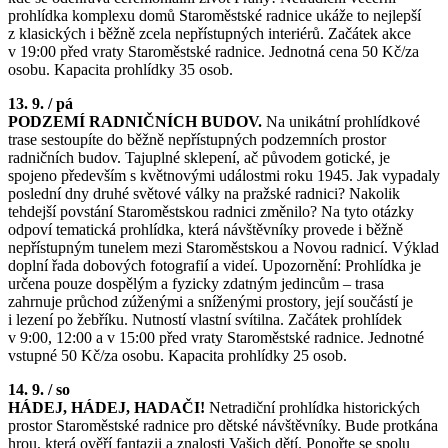
prohlídka komplexu domů Staroměstské radnice ukáže to nejlepší
z klasických i běžně zcela nepřístupných interiérů. Začátek akce
v 19:00 před vraty Staroměstské radnice. Jednotná cena 50 Kč/za
osobu. Kapacita prohlídky 35 osob.
13. 9. / pá
PODZEMÍ RADNIČNÍCH BUDOV.
Na unikátní prohlídkové
trase sestoupíte do běžně nepřístupných podzemních prostor
radničních budov. Tajuplné sklepení, ač původem gotické, je
spojeno především s květnovými událostmi roku 1945. Jak vypadaly
poslední dny druhé světové války na pražské radnici? Nakolik
tehdejší povstání Staroměstskou radnici změnilo? Na tyto otázky
odpoví tematická prohlídka, která návštěvníky provede i běžně
nepřístupným tunelem mezi Staroměstskou a Novou radnicí. Výklad
doplní řada dobových fotografií a videí. Upozornění: Prohlídka je
určena pouze dospělým a fyzicky zdatným jedincům – trasa
zahrnuje průchod zúženými a sníženými prostory, její součástí je
i lezení po žebříku. Nutností vlastní svítilna. Začátek prohlídek
v 9:00, 12:00 a v 15:00 před vraty Staroměstské radnice. Jednotné
vstupné 50 Kč/za osobu. Kapacita prohlídky 25 osob.
14. 9. / so
HÁDEJ, HÁDEJ, HADAČI!
Netradiční prohlídka historických
prostor Staroměstské radnice pro dětské návštěvníky. Bude protkána
hrou, která ověří fantazii a znalosti Vašich dětí. Ponořte se spolu