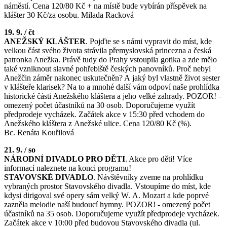
náměstí. Cena 120/80 Kč + na místě bude vybírán příspěvek na
klášter 30 Kč/za osobu. Milada Racková
19. 9. / čt
ANEŽSKÝ KLÁŠTER
. Pojďte se s námi vypravit do míst, kde
velkou část svého života strávila přemyslovská princezna a česká
patronka Anežka. Právě tudy do Prahy vstoupila gotika a zde mělo
také vzniknout slavné pohřebiště českých panovníků. Proč nebyl
Anežčin záměr nakonec uskutečněn? A jaký byl vlastně život sester
v klášteře klarisek? Na to a mnohé další vám odpoví naše prohlídka
historické části Anežského kláštera a jeho velké zahrady. POZOR! –
omezený počet účastníků na 30 osob. Doporučujeme využít
předprodeje vycházek. Začátek akce v 15:30 před vchodem do
Anežského kláštera z Anežské ulice. Cena 120/80 Kč (%).
Bc. Renáta Kouřilová
21. 9. / so
NÁRODNÍ DIVADLO PRO DĚTI
. Akce pro děti! Více
informací naleznete na konci programu!
STAVOVSKÉ DIVADLO
. Návštěvníky zveme na prohlídku
vybraných prostor Stavovského divadla. Vstoupíme do míst, kde
kdysi dirigoval své opery sám velký W. A. Mozart a kde poprvé
zazněla melodie naší budoucí hymny. POZOR! - omezený počet
účastníků na 35 osob. Doporučujeme využít předprodeje vycházek.
Začátek akce v 10:00 před budovou Stavovského divadla (ul.