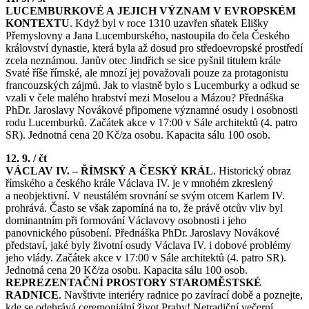
LUCEMBURKOVÉ A JEJICH VÝZNAM V EVROPSKÉM
KONTEXTU
. Když byl v roce 1310 uzavřen sňatek Elišky
Přemyslovny a Jana Lucemburského, nastoupila do čela Českého
království dynastie, která byla až dosud pro středoevropské prostředí
zcela neznámou. Janův otec Jindřich se sice pyšnil titulem krále
Svaté říše římské, ale mnozí jej považovali pouze za protagonistu
francouzských zájmů. Jak to vlastně bylo s Lucemburky a odkud se
vzali v čele malého hrabství mezi Moselou a Mázou? Přednáška
PhDr. Jaroslavy Novákové připomene významné osudy i osobnosti
rodu Lucemburků. Začátek akce v 17:00 v Sále architektů (4. patro
SR). Jednotná cena 20 Kč/za osobu. Kapacita sálu 100 osob.
12. 9. / čt
VÁCLAV IV. – ŘÍMSKÝ A ČESKÝ KRÁL
. Historický obraz
římského a českého krále Václava IV. je v mnohém zkreslený
a neobjektivní. V neustálém srovnání se svým otcem Karlem IV.
prohrává. Často se však zapomíná na to, že právě otcův vliv byl
dominantním při formování Václavovy osobnosti i jeho
panovnického působení. Přednáška PhDr. Jaroslavy Novákové
představí, jaké byly životní osudy Václava IV. i dobové problémy
jeho vlády. Začátek akce v 17:00 v Sále architektů (4. patro SR).
Jednotná cena 20 Kč/za osobu. Kapacita sálu 100 osob.
REPREZENTAČNÍ PROSTORY STAROMĚSTSKÉ
RADNICE
. Navštivte interiéry radnice po zavírací době a poznejte,
kde se odehrává ceremoniální život Prahy! Netradiční večerní