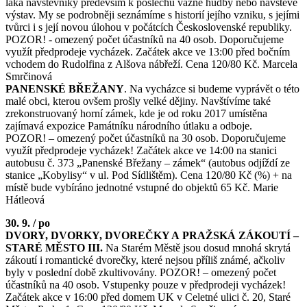
láká návštěvníky především k poslechu vážné hudby nebo návštěvě
výstav. My se podrobněji seznámíme s historií jejího vzniku, s jejími
tvůrci i s její novou úlohou v počátcích Československé republiky.
POZOR! - omezený počet účastníků na 40 osob. Doporučujeme
využít předprodeje vycházek. Začátek akce ve 13:00 před bočním
vchodem do Rudolfina z Alšova nábřeží. Cena 120/80 Kč. Marcela
Smrčinová
PANENSKÉ BŘEŽANY
. Na vycházce si budeme vyprávět o této
malé obci, kterou ovšem prošly velké dějiny. Navštívíme také
zrekonstruovaný horní zámek, kde je od roku 2017 umístěna
zajímavá expozice Památníku národního útlaku a odboje.
POZOR! – omezený počet účastníků na 30 osob. Doporučujeme
využít předprodeje vycházek! Začátek akce ve 14:00 na stanici
autobusu č. 373 „Panenské Břežany – zámek“ (autobus odjíždí ze
stanice „Kobylisy“ v ul. Pod Sídlištěm). Cena 120/80 Kč (%) + na
místě bude vybíráno jednotné vstupné do objektů 65 Kč. Marie
Hátleová
30. 9. / po
DVORY, DVORKY, DVOREČKY A PRAŽSKÁ ZÁKOUTÍ –
STARÉ MĚSTO III.
Na Starém Městě jsou dosud mnohá skrytá
zákoutí i romantické dvorečky, které nejsou příliš známé, ačkoliv
byly v poslední době zkultivovány. POZOR! – omezený počet
účastníků na 40 osob. Vstupenky pouze v předprodeji vycházek!
Začátek akce v 16:00 před domem UK v Celetné ulici č. 20, Staré