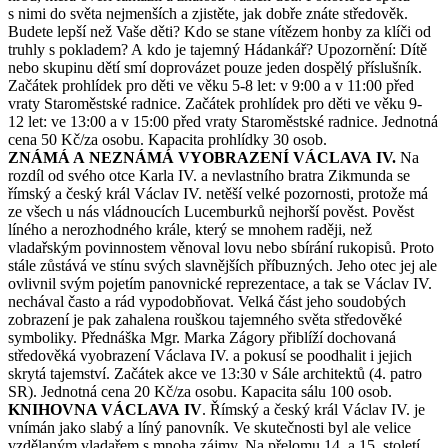
s nimi do světa nejmenších a zjistěte, jak dobře znáte středověk.
Budete lepší než Vaše děti? Kdo se stane vítězem honby za klíči od
truhly s pokladem? A kdo je tajemný Hádankář? Upozornění: Dítě
nebo skupinu dětí smí doprovázet pouze jeden dospělý příslušník.
Začátek prohlídek pro děti ve věku 5-8 let: v 9:00 a v 11:00 před
vraty Staroměstské radnice. Začátek prohlídek pro děti ve věku 9-
12 let: ve 13:00 a v 15:00 před vraty Staroměstské radnice. Jednotná
cena 50 Kč/za osobu. Kapacita prohlídky 30 osob.
ZNÁMÁ A NEZNÁMÁ VYOBRAZENÍ VÁCLAVA IV.
Na
rozdíl od svého otce Karla IV. a nevlastního bratra Zikmunda se
římský a český král Václav IV. netěší velké pozornosti, protože má
ze všech u nás vládnoucích Lucemburků nejhorší pověst. Pověst
líného a nerozhodného krále, který se mnohem raději, než
vladařským povinnostem věnoval lovu nebo sbírání rukopisů. Proto
stále zůstává ve stínu svých slavnějších příbuzných. Jeho otec jej ale
ovlivnil svým pojetím panovnické reprezentace, a tak se Václav IV.
nechával často a rád vypodobňovat. Velká část jeho soudobých
zobrazení je pak zahalena rouškou tajemného světa středověké
symboliky. Přednáška Mgr. Marka Zágory přiblíží dochovaná
středověká vyobrazení Václava IV. a pokusí se poodhalit i jejich
skrytá tajemství. Začátek akce ve 13:30 v Sále architektů (4. patro
SR). Jednotná cena 20 Kč/za osobu. Kapacita sálu 100 osob.
KNIHOVNA VÁCLAVA IV
. Římský a český král Václav IV. je
vnímán jako slabý a líný panovník. Ve skutečnosti byl ale velice
vzdělaným vladařem s mnoha zájmy. Na přelomu 14. a 15. století