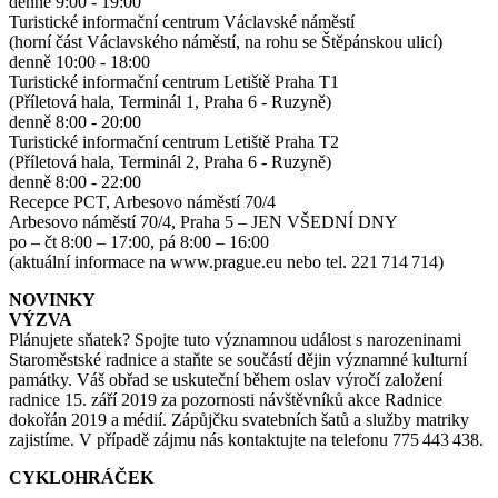
denně 9:00 - 19:00
Turistické informační centrum Václavské náměstí
(horní část Václavského náměstí, na rohu se Štěpánskou ulicí)
denně 10:00 - 18:00
Turistické informační centrum Letiště Praha T1
(Příletová hala, Terminál 1, Praha 6 - Ruzyně)
denně 8:00 - 20:00
Turistické informační centrum Letiště Praha T2
(Příletová hala, Terminál 2, Praha 6 - Ruzyně)
denně 8:00 - 22:00
Recepce PCT, Arbesovo náměstí 70/4
Arbesovo náměstí 70/4, Praha 5 – JEN VŠEDNÍ DNY
po – čt 8:00 – 17:00, pá 8:00 – 16:00
(aktuální informace na www.prague.eu nebo tel. 221 714 714)
NOVINKY
VÝZVA
Plánujete sňatek? Spojte tuto významnou událost s narozeninami
Staroměstské radnice a staňte se součástí dějin významné kulturní
památky. Váš obřad se uskuteční během oslav výročí založení
radnice 15. září 2019 za pozornosti návštěvníků akce Radnice
dokořán 2019 a médií. Zápůjčku svatebních šatů a služby matriky
zajistíme. V případě zájmu nás kontaktujte na telefonu 775 443 438.
CYKLOHRÁČEK