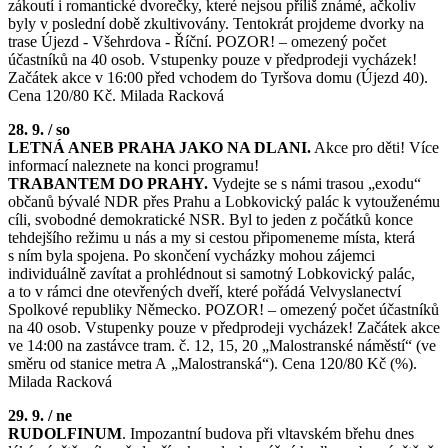
zákoutí i romantické dvorečky, které nejsou příliš známé, ačkoliv
byly v poslední době zkultivovány. Tentokrát projdeme dvorky na
trase Újezd - Všehrdova - Říční. POZOR! – omezený počet
účastníků na 40 osob. Vstupenky pouze v předprodeji vycházek!
Začátek akce v 16:00 před vchodem do Tyršova domu (Újezd 40).
Cena 120/80 Kč. Milada Racková
28. 9. / so
LETNÁ ANEB PRAHA JAKO NA DLANI.
Akce pro děti! Více
informací naleznete na konci programu!
TRABANTEM DO PRAHY.
Vydejte se s námi trasou „exodu“
občanů bývalé NDR přes Prahu a Lobkovický palác k vytouženému
cíli, svobodné demokratické NSR. Byl to jeden z počátků konce
tehdejšího režimu u nás a my si cestou připomeneme místa, která
s ním byla spojena. Po skončení vycházky mohou zájemci
individuálně zavítat a prohlédnout si samotný Lobkovický palác,
a to v rámci dne otevřených dveří, které pořádá Velvyslanectví
Spolkové republiky Německo. POZOR! – omezený počet účastníků
na 40 osob. Vstupenky pouze v předprodeji vycházek! Začátek akce
ve 14:00 na zastávce tram. č. 12, 15, 20 „Malostranské náměstí“ (ve
směru od stanice metra A „Malostranská“). Cena 120/80 Kč (%).
Milada Racková
29. 9. / ne
RUDOLFINUM
. Impozantní budova při vltavském břehu dnes