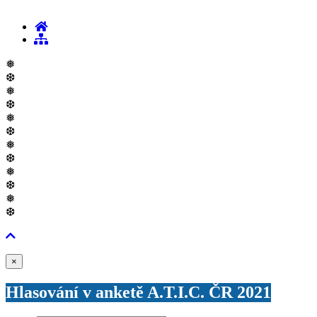
❅
❆
❅
❆
❅
❆
❅
❆
❅
❆
❅
❆
Zavřít
×
Hlasování v anketě A.T.I.C. ČR 2021