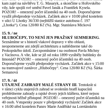
kam zajel na návštěvu T. G. Masaryk, a skončíme u Hořovského
vily, kde spojili své umění Pavel Janák a František Kysela.
POZOR! – omezený počet účastníků na 40 osob. Doporučujeme
využít předprodeje vycházek. Začátek akce v 10:00 před kostelem
v ulici U Lhotky 36/330 (nejbližší stanice autobusu č. 197
„Lhotka“). Cena 120/80 Kč (%). Mgr. Stanislava Micková
15. 9. / ne
HLUBOČEPY, TO NENÍ JEN PRAŽSKÝ SEMMERING
.
Seznámíme se s historií vlakové dopravy v této oblasti,
neopomeneme ani zdejší architekturu a nahlédneme také do
Prokopského údolí. Zavzpomínáme i na osobnost Pavla Michny
z Vacínova. A víte, kde se již od roku 1899 vyráběly bublinky do
limonád? POZOR! – omezený počet účastníků na 40 osob.
Doporučujeme využít předprodeje vycházek. Začátek akce v 15:00
na tramvajové zastávce „Hlubočepy“. Cena 120/80 Kč (%). Šárka
Semanová
17. 9. / út
UTAJENÉ ZAHRADY MALÉ STRANY III
. Tentokrát si
v rámci cyklu utajených zahrad se svolením bratří kapucínů
prohlédneme zahrady a rajské dvory jejich kláštera, které nejsou
veřejnosti běžně přístupné. POZOR! – omezený počet účastníků na
40 osob. Vstupenky pouze v předprodeji vycházek! Začátek akce
v 16:00 před kostelem Panny Marie Andělské na Loretánském