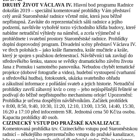
DRUHÝ ŽIVOT VÁCLAVA IV.
Hlavní bod programu Radnice
dokořán 2019 – speciální komentované prohlídky Vám představí
celý areál Staroměstské radnice včetně míst, která jsou běžně
nepřístupná. Zavítáte do reprezentačních sálů radnice a jejího
podzemí, navštívíte vyhořelé torzo východního křídla budovy, které
nabídne netradiční výhledy na náměstí, a zcela výjimečně si
prohlédnete i svatební prostory Staroměstské radnice. Prohlídky
doplní doprovodný program. Divadelní scény představí Václava IV.
ve třech polohách – jako krále flamendra, krále mučitele a krále,
který je spojen s pražskou defenestrací. Návštěvníci tak zavítají do
středověkého šenku, stanou se svědky dramatického závěru života
Jana z Pomuku i samotného panovníka. Nebudou chybět tematické
projekce (dobové fotografie a videa), hudební vystoupení (varhanní
a středověká hudba), fotokoutek, ukázka svatebního obřadu
a zákulisní informace z pořádání svateb a jejich historie. Netradiční
prohlídky završí zábavný kvíz o ceny – jeho nejúspěšnější řešitelé se
podívají do běžně nepřístupného mechanismu orloje! Upozornění:
Prohlídka je určena dospělým návštěvníkům. Začátek prohlídek
v 8:00, 8:50, 9:40, 10:30, 11:20, 12:10, 13:00, 13:50, 14:40, 15:30,
16:20 a 17:10 před infocentrem SR. Jednotná cena 50 Kč/za osobu.
Kapacita prohlídky 40 osob.
CIZINECKÝ VSTUP DO PRAŽSKÉ KANALIZACE
.
Komentovaná prohlídka tzv. Cizineckého vstupu pod Staroměstskou
radnicí – někdejšího reprezentačního vstupu do pražské kanalizace,
kde se ve spojné komoře stékají tři městské stoky. Dílo je vzácnou