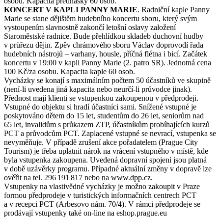
osobu. Kapacita přednášky 60 osob.
KONCERT V KAPLI PANNY MARIE
. Radniční kaple Panny
Marie se stane dějištěm hudebního koncertu sboru, který svým
vystoupením slavnostně zakončí letošní oslavy založení
Staroměstské radnice. Bude přehlídkou skladeb duchovní hudby
v průřezu dějin. Zpěv chrámového sboru Václav doprovodí řada
hudebních nástrojů – varhany, housle, příčná flétna i bicí. Začátek
koncertu v 19:00 v kapli Panny Marie (2. patro SR). Jednotná cena
100 Kč/za osobu. Kapacita kaple 60 osob.
Vycházky se konají s maximálním počtem 50 účastníků ve skupině
(není-li uvedena jiná kapacita nebo neurčí-li průvodce jinak).
Přednost mají klienti se vstupenkou zakoupenou v předprodeji.
Vstupné do objektu si hradí účastníci sami. Snížené vstupné je
poskytováno dětem do 15 let, studentům do 26 let, seniorům nad
65 let, invalidům s průkazem ZTP, účastníkům probíhajících kurzů
PCT a průvodcům PCT. Zaplacené vstupné se nevrací, vstupenka se
nevyměňuje. V případě zrušení akce pořadatelem (Prague City
Tourism) je třeba uplatnit nárok na vrácení vstupného v místě, kde
byla vstupenka zakoupena. Uvedená dopravní spojení jsou platná
v době uzávěrky programu. Případné aktuální změny v dopravě lze
ověřit na tel. 296 191 817 nebo na www.dpp.cz.
Vstupenky na vlastivědné vycházky je možno zakoupit v Praze
formou předprodeje v turistických informačních centrech PCT
a v recepci PCT (Arbesovo nám. 70/4). V rámci předprodeje se
prodávají vstupenky také on-line na eshop.prague.eu