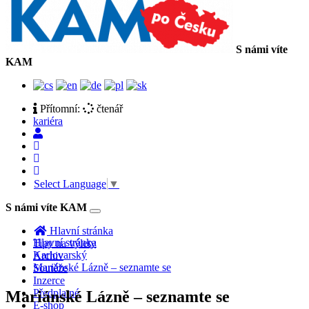
S námi víte
KAM
Přítomní:
čtenář
kariéra
Select Language
▼
S námi víte KAM
Toggle
navigation
Hlavní stránka
Hlavní stránka
Tipy na výlety
Karlovarský
Archiv
Mariánské Lázně – seznamte se
Soutěže
Inzerce
Předplatné
Mariánské Lázně – seznamte se
E-shop