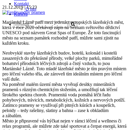
Kontakt
21.12.2019 | 15:23
O nás
Kariéra
Mariánské Lázně patří mezi jedenáct evropských lázeňských měst,
která v roce 2020 očekávají zápis na Seznam světového dědictví
UNESCO pod názvem Great Spas of Europe. Že toto fascinující
město na seznam památek rozhodně patří, můžete sami zjistit na
každém kroku.
Neobvyklé stavby lázeňských budov, hotelů, kolonád i kostelů
zasazených do překrásné přírody, velké plochy parků, mimořádné
bohatství přírodních léčivých zdrojů a čistý vzduch, to jsou
Mariánské Lázně. Toto mladé lázeňské město je tím pravým místem
pro léčení vašeho těla, ale zároveň tím ideálním místem pro léčení
vaší duše.
Na poměrně malém území města vyvěrají desítky minerálních
pramenů s různým chemickým složením, a umožňují tak léčení
širokého spektra chorob. Pramenitá voda pomáhá léčit řadu
pohybových, trávicích, metabolických, kožních a nervových potíží.
Zatímco prameny se využívají při pitných kúrách a koupelích,
peloidy – tedy rašeliny, slatiny a bahna – zase k obkladům
a zábalům.
Město je připravené vás hýčkat nejen v rámci léčení a wellness či
relax programů, ale můžete zde také sportovat a čerpat energii, která