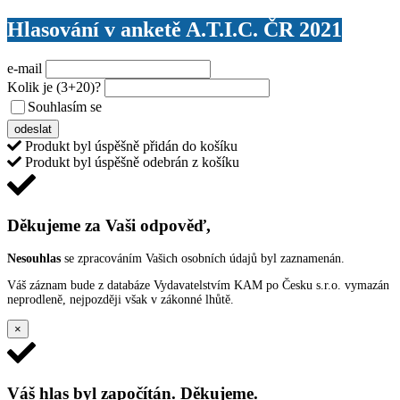
Hlasování v anketě A.T.I.C. ČR 2021
e-mail
Kolik je
(3+20)
?
Souhlasím se
VŠEOBECNÝMI PODMÍNKAMI ANKETY O CENY
odeslat
Produkt byl úspěšně přidán do košíku
Produkt byl úspěšně odebrán z košíku
Děkujeme za Vaši odpověď,
Nesouhlas
se zpracováním Vašich osobních údajů byl zaznamenán.
Váš záznam bude z databáze Vydavatelstvím KAM po Česku s.r.o. vymazán
neprodleně, nejpozději však v zákonné lhůtě.
×
Váš hlas byl započítán. Děkujeme.