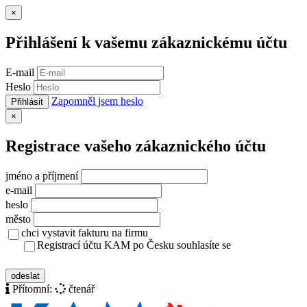
Zavřít
×
Přihlášení k vašemu zákaznickému účtu
E-mail
Heslo
Zapomněl jsem heslo
Přihlásit
Zavřít
×
Registrace vašeho zákaznického účtu
jméno a příjmení
e-mail
heslo
město
chci vystavit fakturu na firmu
Registrací účtu KAM po Česku souhlasíte se
zásady ochrany osobních údajů
odeslat
Přítomní:
čtenář