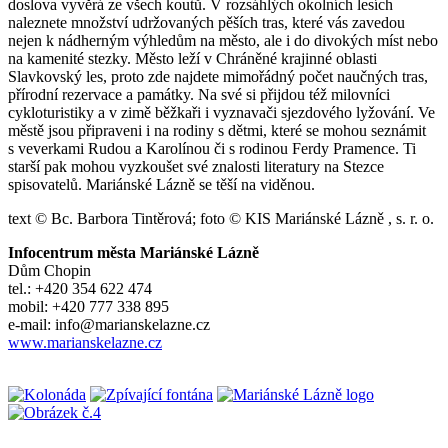
doslova vyvěrá ze všech koutů. V rozsáhlých okolních lesích
naleznete množství udržovaných pěších tras, které vás zavedou
nejen k nádherným výhledům na město, ale i do divokých míst nebo
na kamenité stezky. Město leží v Chráněné krajinné oblasti
Slavkovský les, proto zde najdete mimořádný počet naučných tras,
přírodní rezervace a památky. Na své si přijdou též milovníci
cykloturistiky a v zimě běžkaři i vyznavači sjezdového lyžování. Ve
městě jsou připraveni i na rodiny s dětmi, které se mohou seznámit
s veverkami Rudou a Karolínou či s rodinou Ferdy Pramence. Ti
starší pak mohou vyzkoušet své znalosti literatury na Stezce
spisovatelů. Mariánské Lázně se těší na viděnou.
text © Bc. Barbora Tintěrová; foto © KIS Mariánské Lázně , s. r. o.
Infocentrum města Mariánské Lázně
Dům Chopin
tel.: +420 354 622 474
mobil: +420 777 338 895
e-mail: info@marianskelazne.cz
www.marianskelazne.cz