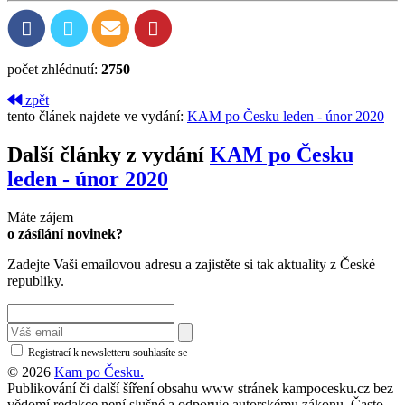
počet zhlédnutí:
2750
zpět
tento článek najdete ve vydání:
KAM po Česku leden - únor 2020
Další články z vydání
KAM po Česku
leden - únor 2020
Máte zájem
o zásílání novinek?
Zadejte Vaši emailovou adresu a zajistěte si tak aktuality z České
republiky.
Registrací k newsletteru souhlasíte se
zásadami ochrany osobních údajů
© 2026
Kam po Česku.
Publikování či další šíření obsahu www stránek kampocesku.cz bez
vědomí redakce není slušné a odporuje autorskému zákonu. Často