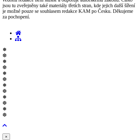
jsou tu zveřejněny také materiály třetích stran, kde jejich další šíření
je možné pouze se souhlasem redakce KAM po Česku. Děkujeme
za pochopení.
❅
❆
❅
❆
❅
❆
❅
❆
❅
❆
❅
❆
Zavřít
×