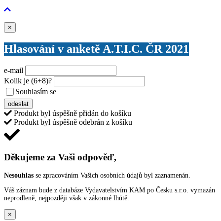
Zavřít
×
Hlasování v anketě A.T.I.C. ČR 2021
e-mail
Kolik je
(6+8)
?
Souhlasím se
VŠEOBECNÝMI PODMÍNKAMI ANKETY O CENY
odeslat
Produkt byl úspěšně přidán do košíku
Produkt byl úspěšně odebrán z košíku
Děkujeme za Vaši odpověď,
Nesouhlas
se zpracováním Vašich osobních údajů byl zaznamenán.
Váš záznam bude z databáze Vydavatelstvím KAM po Česku s.r.o. vymazán
neprodleně, nejpozději však v zákonné lhůtě.
×