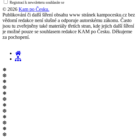
Registrací k newsletteru souhlasíte se
zásadami ochrany osobních údajů
© 2026
Kam po Česku.
Publikování či další šíření obsahu www stránek kampocesku.cz bez
vědomí redakce není slušné a odporuje autorskému zákonu. Často
jsou tu zveřejněny také materiály třetích stran, kde jejich další šíření
je možné pouze se souhlasem redakce KAM po Česku. Děkujeme
za pochopení.
❅
❆
❅
❆
❅
❆
❅
❆
❅
❆
❅
❆