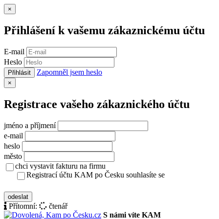
Zavřít
×
Přihlášení k vašemu zákaznickému účtu
E-mail
Heslo
Zapomněl jsem heslo
Přihlásit
Zavřít
×
Registrace vašeho zákaznického účtu
jméno a příjmení
e-mail
heslo
město
chci vystavit fakturu na firmu
Registrací účtu KAM po Česku souhlasíte se
zásady ochrany osobních údajů
odeslat
Přítomní:
čtenář
S námi víte KAM