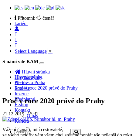
Přítomní:
čtenář
kariéra
Select Language
▼
S námi víte KAM
Toggle
navigation
Hlavní stránka
Hlavní stránka
Tipy na výlety
Hl. město Praha
Archiv
Proč v roce 2020 právě do Prahy
Soutěže
Inzerce
Předplatné
Proč v roce 2020 právě do Prahy
E-shop
Kontakt
21.12.2019 | 15:32
O nás
Kariéra
Vážení čtenáři, milí cestovatelé,
ze všeho nejdřív vám všem chci srdečně popřát vše nejlepší do roku