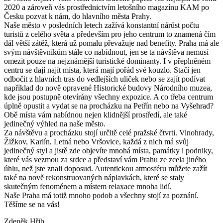
2020 a zároveň vás prostřednictvím letošního magazínu KAM po
Česku pozvat k nám, do hlavního města Prahy.
Naše město v posledních letech zažívá konstantní nárůst počtu
turistů z celého světa a především pro jeho centrum to znamená čím
dál větší zátěž, která už pomalu převažuje nad benefity. Praha má ale
svým návštěvníkům stále co nabídnout, jen se ta návštěva nemusí
omezit pouze na nejznámější turistické dominanty. I v přeplněném
centru se dají najít místa, která mají pořád své kouzlo. Stačí jen
odbočit z hlavních tras do vedlejších uliček nebo se zajít podívat
například do nově opravené Historické budovy Národního muzea,
kde jsou postupně otevírány všechny expozice. A co třeba centrum
úplně opustit a vydat se na procházku na Petřín nebo na Vyšehrad?
Obě místa vám nabídnou nejen klidnější prostředí, ale také
jedinečný výhled na naše město.
Za návštěvu a procházku stojí určitě celé pražské čtvrti. Vinohrady,
Žižkov, Karlín, Letná nebo Vršovice, každá z nich má svůj
jedinečný styl a jistě zde objevíte mnohá místa, památky i podniky,
které vás vezmou za srdce a představí vám Prahu ze zcela jiného
úhlu, než jste znali doposud. Autentickou atmosféru můžete zažít
také na nově rekonstruovaných náplavkách, které se staly
skutečným fenoménem a místem relaxace mnoha lidí.
Naše Praha má totiž mnoho podob a všechny stojí za poznání.
Těšíme se na vás!
Zdeněk Hřib