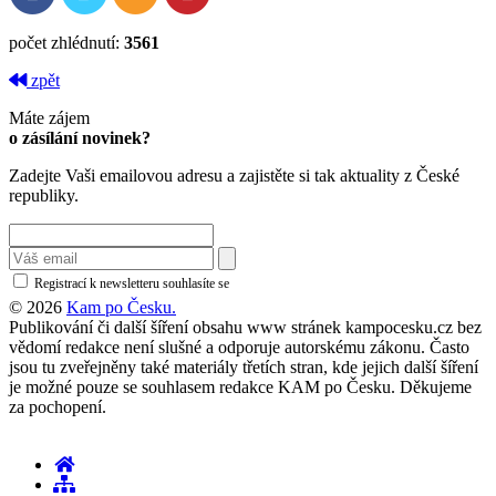
počet zhlédnutí:
3561
zpět
Máte zájem
o zásílání novinek?
Zadejte Vaši emailovou adresu a zajistěte si tak aktuality z České
republiky.
Registrací k newsletteru souhlasíte se
zásadami ochrany osobních údajů
© 2026
Kam po Česku.
Publikování či další šíření obsahu www stránek kampocesku.cz bez
vědomí redakce není slušné a odporuje autorskému zákonu. Často
jsou tu zveřejněny také materiály třetích stran, kde jejich další šíření
je možné pouze se souhlasem redakce KAM po Česku. Děkujeme
za pochopení.