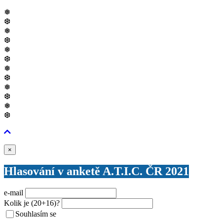
❅
❆
❅
❆
❅
❆
❅
❆
❅
❆
❅
❆
Zavřít
×
Hlasování v anketě A.T.I.C. ČR 2021
e-mail
Kolik je
(20+16)
?
Souhlasím se
VŠEOBECNÝMI PODMÍNKAMI ANKETY O CENY