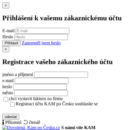
Zavřít
×
Přihlášení k vašemu zákaznickému účtu
E-mail
Heslo
Zapomněl jsem heslo
Přihlásit
Zavřít
×
Registrace vašeho zákaznického účtu
jméno a příjmení
e-mail
heslo
město
chci vystavit fakturu na firmu
Registrací účtu KAM po Česku souhlasíte se
zásady ochrany osobních údajů
odeslat
Přítomní:
čtenář
S námi víte KAM