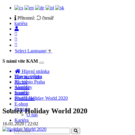
Přítomní:
čtenář
kariéra
Select Language
▼
S námi víte KAM
Toggle
navigation
Hlavní stránka
Hlavní stránka
Tipy na výlety
Hl. město Praha
Archiv
Aktuality
Soutěže
Soutěže
Inzerce
Soutěž Holiday World 2020
Předplatné
E-shop
Kontakt
Soutěž Holiday World 2020
O nás
Kariéra
16.01.2020 | 22:02