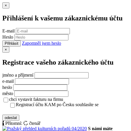
Zavřít
×
Přihlášení k vašemu zákaznickému účtu
E-mail
Heslo
Zapomněl jsem heslo
Přihlásit
Zavřít
×
Registrace vašeho zákaznického účtu
jméno a příjmení
e-mail
heslo
město
chci vystavit fakturu na firmu
Registrací účtu KAM po Česku souhlasíte se
zásady ochrany osobních údajů
odeslat
Přítomní:
čtenář
S námi máte