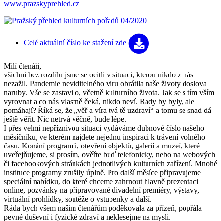
www.prazskyprehled.cz
Celé aktuální číslo
ke stažení zde
Milí čtenáři,
všichni bez rozdílu jsme se ocitli v situaci, kterou nikdo z nás
nezažil. Pandemie neviditelného viru obrátila naše životy doslova
naruby. Vše se zastavilo, včetně kulturního života. Jak se s tím vším
vyrovnat a co nás vlastně čeká, nikdo neví. Rady by byly, ale
pomáhají? Říká se, že „věř a víra tvá tě uzdraví“ a tomu se snad dá
ještě věřit. Nic netrvá věčně, bude lépe.
I přes velmi nepříznivou situaci vydáváme dubnové číslo našeho
měsíčníku, ve kterém najdete nejednu inspiraci k trávení volného
času. Konání programů, otevření objektů, galerií a muzeí, které
uveřejňujeme, si prosím, ověřte buď telefonicky, nebo na webových
či facebookových stránkách jednotlivých kulturních zařízení. Mnohé
instituce programy zrušily úplně. Pro další měsíce připravujeme
speciální nabídku, do které chceme zahrnout hlavně prezentaci
online, pozvánky na připravované divadelní premiéry, výstavy,
virtuální prohlídky, soutěže o vstupenky a další.
Ráda bych všem našim čtenářům poděkovala za přízeň, popřála
pevné duševní i fyzické zdraví a neklesejme na mysli.