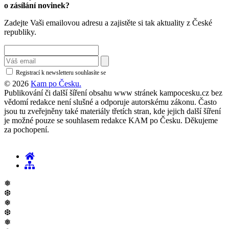
o zásílání novinek?
Zadejte Vaši emailovou adresu a zajistěte si tak aktuality z České
republiky.
Registrací k newsletteru souhlasíte se
zásadami ochrany osobních údajů
© 2026
Kam po Česku.
Publikování či další šíření obsahu www stránek kampocesku.cz bez
vědomí redakce není slušné a odporuje autorskému zákonu. Často
jsou tu zveřejněny také materiály třetích stran, kde jejich další šíření
je možné pouze se souhlasem redakce KAM po Česku. Děkujeme
za pochopení.
❅
❆
❅
❆
❅