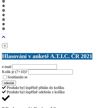
❆
❅
❆
❅
❆
❅
❆
Zavřít
×
Hlasování v anketě A.T.I.C. ČR 2021
e-mail
Kolik je
(7+10)
?
Souhlasím se
VŠEOBECNÝMI PODMÍNKAMI ANKETY O CENY
odeslat
Produkt byl úspěšně přidán do košíku
Produkt byl úspěšně odebrán z košíku