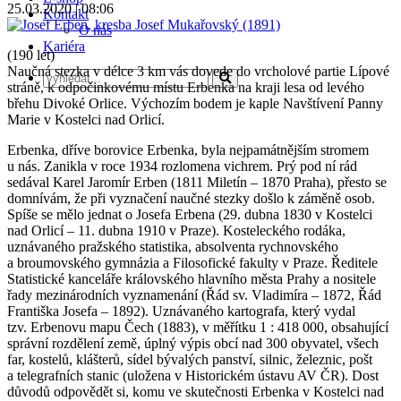
25.03.2020 | 08:06
Kontakt
O nás
Kariéra
(190 let)
Naučná stezka v délce 3 km vás dovede do vrcholové partie Lípové
stráně, k odpočinkovému místu Erbenka na kraji lesa od levého
břehu Divoké Orlice. Výchozím bodem je kaple Navštívení Panny
Marie v Kostelci nad Orlicí.
Erbenka, dříve borovice Erbenka, byla nejpamátnějším stromem
u nás. Zanikla v roce 1934 rozlomena vichrem. Prý pod ní rád
sedával Karel Jaromír Erben (1811 Miletín – 1870 Praha), přesto se
domnívám, že při vyznačení naučné stezky došlo k záměně osob.
Spíše se mělo jednat o Josefa Erbena (29. dubna 1830 v Kostelci
nad Orlicí – 11. dubna 1910 v Praze). Kosteleckého rodáka,
uznávaného pražského statistika, absolventa rychnovského
a broumovského gymnázia a Filosofické fakulty v Praze. Ředitele
Statistické kanceláře královského hlavního města Prahy a nositele
řady mezinárodních vyznamenání (Řád sv. Vladimíra – 1872, Řád
Františka Josefa – 1892). Uznávaného kartografa, který vydal
tzv. Erbenovu mapu Čech (1883), v měřítku 1 : 418 000, obsahující
správní rozdělení země, úplný výpis obcí nad 300 obyvatel, všech
far, kostelů, klášterů, sídel bývalých panství, silnic, železnic, pošt
a telegrafních stanic (uložena v Historickém ústavu AV ČR). Dost
důvodů odpovědět si, komu ve skutečnosti Erbenka v Kostelci nad