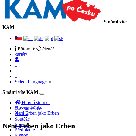
S námi víte
KAM
Přítomní:
čtenář
kariéra
Select Language
▼
S námi víte KAM
Toggle
navigation
Hlavní stránka
Hlavní stránka
Tipy na výlety
Není Erben jako Erben
Archiv
Soutěže
Inzerce
Není Erben jako Erben
Předplatné
E-shop