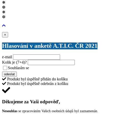
❅
❆
❅
❆
Zavřít
×
Hlasování v anketě A.T.I.C. ČR 2021
e-mail
Kolik je
(7+4)
?
Souhlasím se
VŠEOBECNÝMI PODMÍNKAMI ANKETY O CENY
odeslat
Produkt byl úspěšně přidán do košíku
Produkt byl úspěšně odebrán z košíku
Děkujeme za Vaši odpověď,
Nesouhlas
se zpracováním Vašich osobních údajů byl zaznamenán.