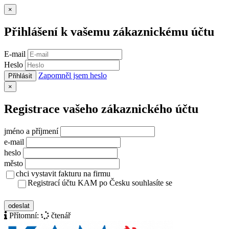
Zavřít
×
Přihlášení k vašemu zákaznickému účtu
E-mail
Heslo
Zapomněl jsem heslo
Přihlásit
Zavřít
×
Registrace vašeho zákaznického účtu
jméno a příjmení
e-mail
heslo
město
chci vystavit fakturu na firmu
Registrací účtu KAM po Česku souhlasíte se
zásady ochrany osobních údajů
odeslat
Přítomní:
čtenář