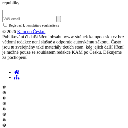
republiky.
Registrací k newsletteru souhlasíte se
zásadami ochrany osobních údajů
© 2026
Kam po Česku.
Publikování či další šíření obsahu www stránek kampocesku.cz bez
vědomí redakce není slušné a odporuje autorskému zákonu. Často
jsou tu zveřejněny také materiály třetích stran, kde jejich další šíření
je možné pouze se souhlasem redakce KAM po Česku. Děkujeme
za pochopení.
❅
❆
❅
❆
❅
❆
❅
❆