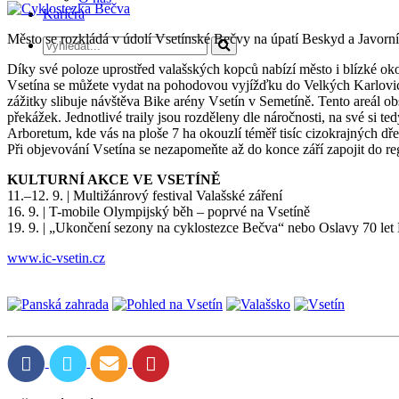
Kariéra
Město se rozkládá v údolí Vsetínské Bečvy na úpatí Beskyd a Javorn
Díky své poloze uprostřed valašských kopců nabízí město i blízké okol
Vsetína se můžete vydat na pohodovou vyjížďku do Velkých Karlovic, 
zážitky slibuje návštěva Bike arény Vsetín v Semetíně. Tento areál o
překážek. Jednotlivé traily jsou rozděleny dle náročnosti, na své si ted
Arboretum, kde vás na ploše 7 ha okouzlí téměř tisíc cizokrajných dře
Při objevování Vsetína se nezapomeňte až do konce září zapojit do r
KULTURNÍ AKCE VE VSETÍNĚ
11.–12. 9. | Multižánrový festival Valašské záření
16. 9. | T-mobile Olympijský běh – poprvé na Vsetíně
19. 9. | „Ukončení sezony na cyklostezce Bečva“ nebo Oslavy 70 le
www.ic-vsetin.cz