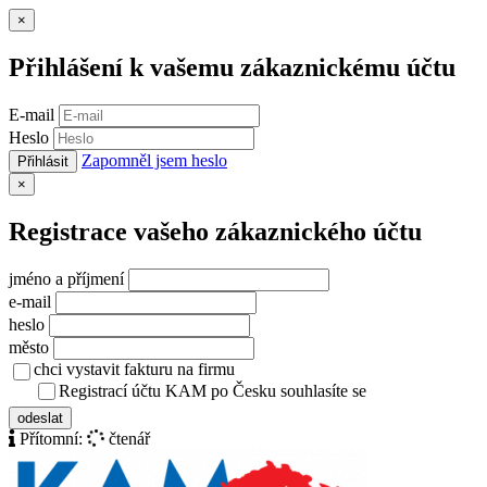
Zavřít
×
Přihlášení k vašemu zákaznickému účtu
E-mail
Heslo
Zapomněl jsem heslo
Přihlásit
Zavřít
×
Registrace vašeho zákaznického účtu
jméno a příjmení
e-mail
heslo
město
chci vystavit fakturu na firmu
Registrací účtu KAM po Česku souhlasíte se
zásady ochrany osob
odeslat
Přítomní:
čtenář