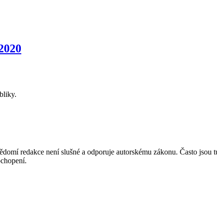
2020
bliky.
mí redakce není slušné a odporuje autorskému zákonu. Často jsou tu zve
chopení.