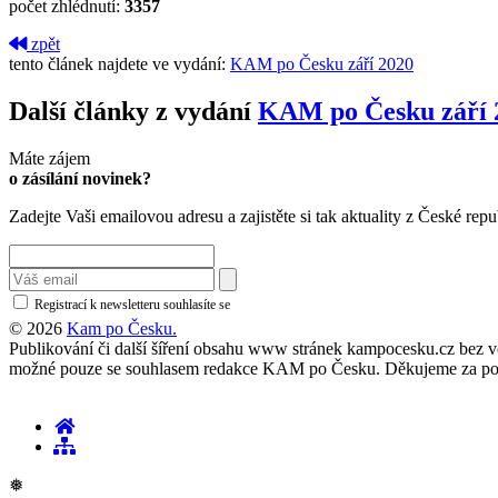
počet zhlédnutí:
3357
zpět
tento článek najdete ve vydání:
KAM po Česku září 2020
Další články z vydání
KAM po Česku září 
Máte zájem
o zásílání novinek?
Zadejte Vaši emailovou adresu a zajistěte si tak aktuality z České repu
Registrací k newsletteru souhlasíte se
zásadami ochrany osobních údajů
© 2026
Kam po Česku.
Publikování či další šíření obsahu www stránek kampocesku.cz bez vědo
možné pouze se souhlasem redakce KAM po Česku. Děkujeme za po
❅