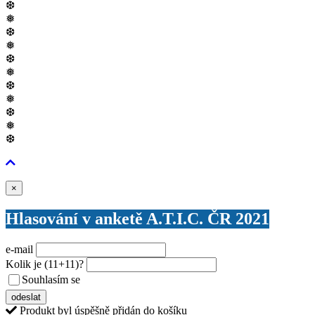
❆
❅
❆
❅
❆
❅
❆
❅
❆
❅
❆
Zavřít
×
Hlasování v anketě A.T.I.C. ČR 2021
e-mail
Kolik je
(11+11)
?
Souhlasím se
VŠEOBECNÝMI PODMÍNKAMI ANKETY O CENY
odeslat
Produkt byl úspěšně přidán do košíku