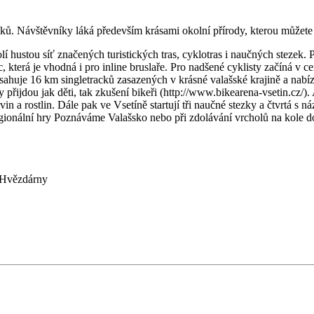
íků. Návštěvníky láká především krásami okolní přírody, kterou můžet
í hustou síť značených turistických tras, cyklotras i naučných stezek.
která je vhodná i pro inline bruslaře. Pro nadšené cyklisty začíná v c
bsahuje 16 km singletracků zasazených v krásné valašské krajině a nab
y přijdou jak děti, tak zkušení bikeři (http://www.bikearena-vsetin.cz/).
vin a rostlin. Dále pak ve Vsetíně startují tři naučné stezky a čtvrtá 
egionální hry Poznáváme Valašsko nebo při zdolávání vrcholů na kole 
t Hvězdárny