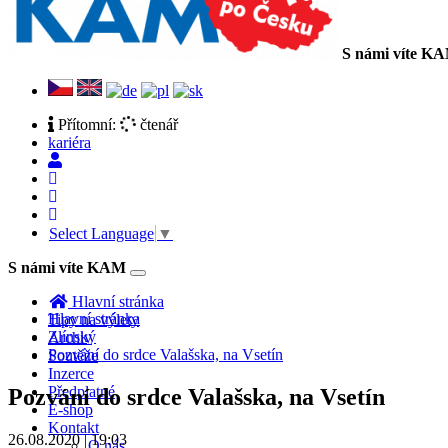
S námi víte K
Přítomní:
čtenář
kariéra
Select Language
▼
S námi víte KAM
Toggle
navigation
Hlavní stránka
Hlavní stránka
Tipy na výlety
Zlínský
Archiv
Pozvání do srdce Valašska, na Vsetín
Soutěže
Inzerce
Předplatné
Pozvání do srdce Valašska, na Vsetín
E-shop
Kontakt
26.08.2020 | 19:03
O nás