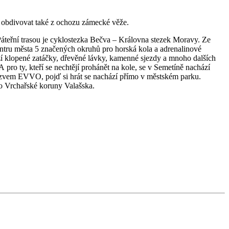
e obdivovat také z ochozu zámecké věže.
 Páteřní trasou je cyklostezka Bečva – Královna stezek Moravy. Ze
entru města 5 značených okruhů pro horská kola a adrenalinové
ízí klopené zatáčky, dřevěné lávky, kamenné sjezdy a mnoho dalších
 A pro ty, kteří se nechtějí prohánět na kole, se v Semetíně nachází
s názvem EVVO, pojď si hrát se nachází přímo v městském parku.
do Vrchařské koruny Valašska.