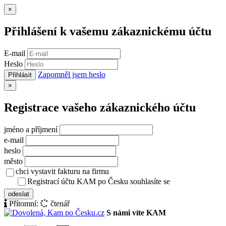
Zavřít
×
Přihlášení k vašemu zákaznickému účtu
E-mail
Heslo
Zapomněl jsem heslo
Přihlásit
Zavřít
×
Registrace vašeho zákaznického účtu
jméno a příjmení
e-mail
heslo
město
chci vystavit fakturu na firmu
Registrací účtu KAM po Česku souhlasíte se
zásady ochrany osob
odeslat
Přítomní:
čtenář
S námi víte KAM