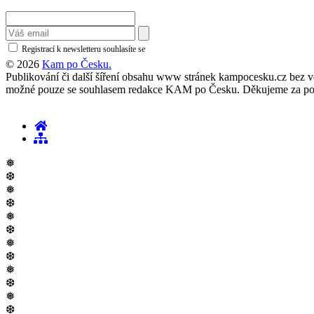
Registrací k newsletteru souhlasíte se
zásadami ochrany osobních údajů
© 2026
Kam po Česku.
Publikování či další šíření obsahu www stránek kampocesku.cz bez vědo
možné pouze se souhlasem redakce KAM po Česku. Děkujeme za po
❅
❆
❅
❆
❅
❆
❅
❆
❅
❆
❅
❆