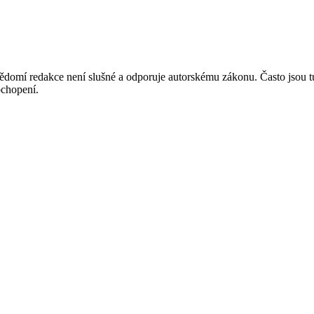
mí redakce není slušné a odporuje autorskému zákonu. Často jsou tu zve
chopení.