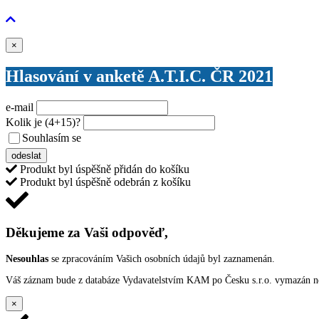
Zavřít
×
Hlasování v anketě A.T.I.C. ČR 2021
e-mail
Kolik je
(4+15)
?
Souhlasím se
VŠEOBECNÝMI PODMÍNKAMI ANKETY O CENY
odeslat
Produkt byl úspěšně přidán do košíku
Produkt byl úspěšně odebrán z košíku
Děkujeme za Vaši odpověď,
Nesouhlas
se zpracováním Vašich osobních údajů byl zaznamenán.
Váš záznam bude z databáze Vydavatelstvím KAM po Česku s.r.o. vymazán nep
×