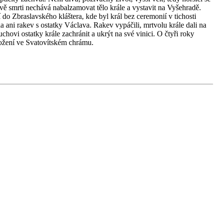
vě smrti nechává nabalzamovat tělo krále a vystavit na Vyšehradě.
do Zbraslavského kláštera, kde byl král bez ceremonií v tichosti
la ani rakev s ostatky Václava. Rakev vypáčili, mrtvolu krále dali na
uchovi ostatky krále zachránit a ukrýt na své vinici. O čtyři roky
ložení ve Svatovítském chrámu.