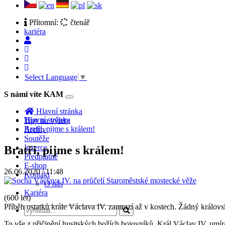
Přítomní:
čtenář
kariéra
Select Language
▼
S námi víte KAM
Toggle
navigation
Hlavní stránka
Hlavní stránka
Tipy na výlety
Bratři, pijme s králem!
Archiv
Soutěže
Inzerce
Bratři, pijme s králem!
Předplatné
E-shop
26.06.2020 | 11:48
Kontakt
O nás
Kariéra
(600 let)
Příběh ostatků krále Václava IV. zamrazí až v kostech. Žádný králov
To vše z přičinění husitských božích bojovníků. Král Václav IV. umír