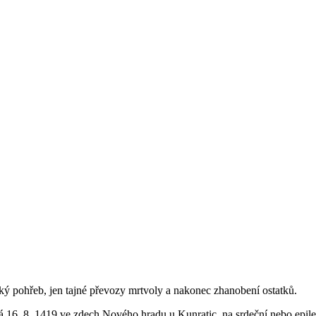
ský pohřeb, jen tajné převozy mrtvoly a nakonec zhanobení ostatků.
á 16. 8. 1419 ve zdech Nového hradu u Kunratic, na srdeční nebo epilep