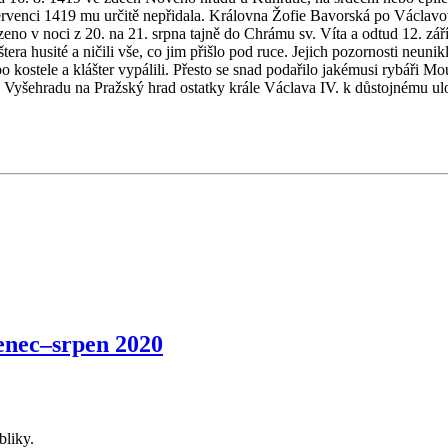
červenci 1419 mu určitě nepřidala. Královna Žofie Bavorská po Václavo
no v noci z 20. na 21. srpna tajně do Chrámu sv. Víta a odtud 12. září 
ra husité a ničili vše, co jim přišlo pod ruce. Jejich pozornosti neunik
 po kostele a klášter vypálili. Přesto se snad podařilo jakémusi rybáři Mo
l z Vyšehradu na Pražský hrad ostatky krále Václava IV. k důstojnému u
nec–srpen 2020
bliky.