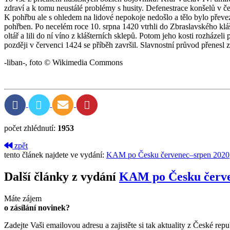
zdraví a k tomu neustálé problémy s husity. Defenestrace konšelů v 
K pohřbu ale s ohledem na lidové nepokoje nedošlo a tělo bylo převeze
pohřben. Po necelém roce 10. srpna 1420 vtrhli do Zbraslavského klášte
oltář a lili do ní víno z klášterních sklepů. Potom jeho kosti rozházeli
později v červenci 1424 se příběh završil. Slavnostní průvod přenes
-liban-, foto © Wikimedia Commons
počet zhlédnutí:
1953
zpět
tento článek najdete ve vydání:
KAM po Česku červenec–srpen 2020
Další články z vydání
KAM po Česku červe
Máte zájem
o zásílání novinek?
Zadejte Vaši emailovou adresu a zajistěte si tak aktuality z České repu