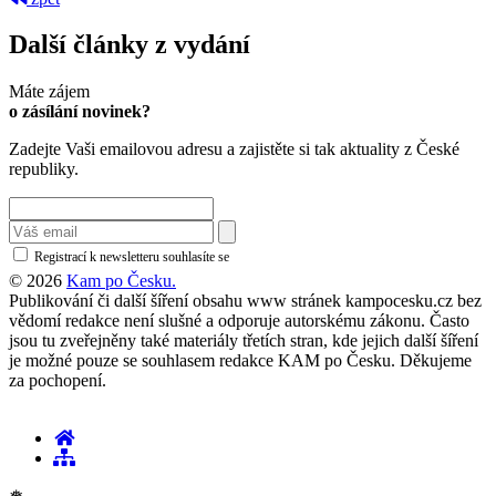
Další články z vydání
Máte zájem
o zásílání novinek?
Zadejte Vaši emailovou adresu a zajistěte si tak aktuality z České
republiky.
Registrací k newsletteru souhlasíte se
zásadami ochrany osobních údajů
© 2026
Kam po Česku.
Publikování či další šíření obsahu www stránek kampocesku.cz bez
vědomí redakce není slušné a odporuje autorskému zákonu. Často
jsou tu zveřejněny také materiály třetích stran, kde jejich další šíření
je možné pouze se souhlasem redakce KAM po Česku. Děkujeme
za pochopení.