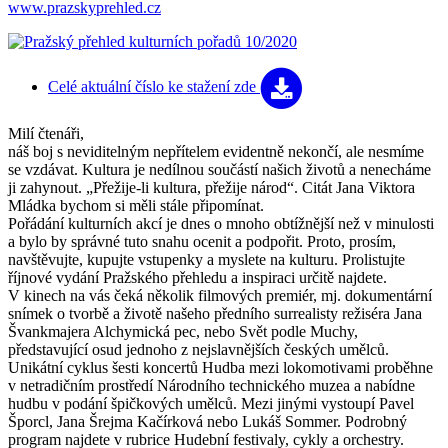
www.prazskyprehled.cz
Celé aktuální číslo
ke stažení zde
Milí čtenáři,
náš boj s neviditelným nepřítelem evidentně nekončí, ale nesmíme
se vzdávat. Kultura je nedílnou součástí našich životů a nenecháme
ji zahynout. „Přežije-li kultura, přežije národ“. Citát Jana Viktora
Mládka bychom si měli stále připomínat.
Pořádání kulturních akcí je dnes o mnoho obtížnější než v minulosti
a bylo by správné tuto snahu ocenit a podpořit. Proto, prosím,
navštěvujte, kupujte vstupenky a myslete na kulturu. Prolistujte
říjnové vydání Pražského přehledu a inspiraci určitě najdete.
V kinech na vás čeká několik filmových premiér, mj. dokumentární
snímek o tvorbě a životě našeho předního surrealisty režiséra Jana
Švankmajera Alchymická pec, nebo Svět podle Muchy,
představující osud jednoho z nejslavnějších českých umělců.
Unikátní cyklus šesti koncertů Hudba mezi lokomotivami proběhne
v netradičním prostředí Národního technického muzea a nabídne
hudbu v podání špičkových umělců. Mezi jinými vystoupí Pavel
Šporcl, Jana Šrejma Kačírková nebo Lukáš Sommer. Podrobný
program najdete v rubrice Hudební festivaly, cykly a orchestry.