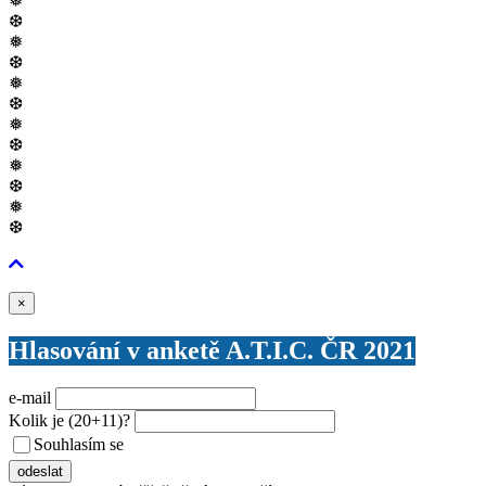
❅
❆
❅
❆
❅
❆
❅
❆
❅
❆
❅
❆
Zavřít
×
Hlasování v anketě A.T.I.C. ČR 2021
e-mail
Kolik je
(20+11)
?
Souhlasím se
VŠEOBECNÝMI PODMÍNKAMI ANKETY O CENY
odeslat