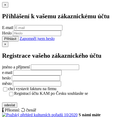
Zavřít
×
Přihlášení k vašemu zákaznickému účtu
E-mail
Heslo
Zapomněl jsem heslo
Přihlásit
Zavřít
×
Registrace vašeho zákaznického účtu
jméno a příjmení
e-mail
heslo
město
chci vystavit fakturu na firmu
Registrací účtu KAM po Česku souhlasíte se
zásady ochrany osobních údajů
odeslat
Přítomní:
čtenář
S námi máte