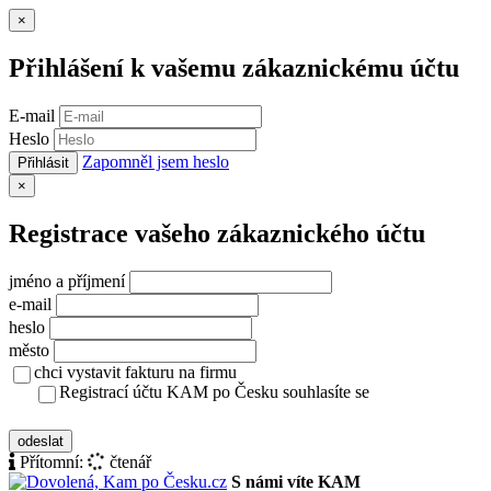
Zavřít
×
Přihlášení k vašemu zákaznickému účtu
E-mail
Heslo
Zapomněl jsem heslo
Přihlásit
Zavřít
×
Registrace vašeho zákaznického účtu
jméno a příjmení
e-mail
heslo
město
chci vystavit fakturu na firmu
Registrací účtu KAM po Česku souhlasíte se
zásady ochrany osobních údajů
odeslat
Přítomní:
čtenář
S námi víte KAM