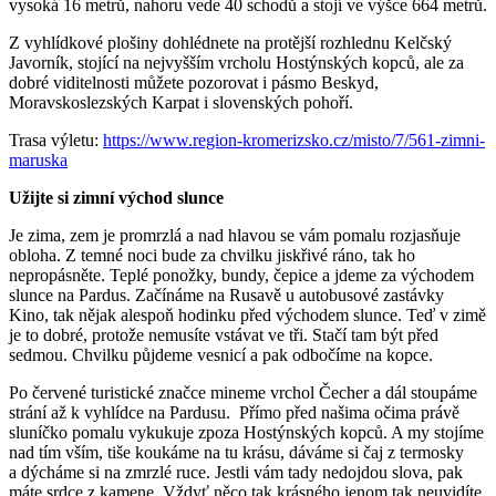
vysoká 16 metrů, nahoru vede 40 schodů a stojí ve výšce 664 metrů.
Z vyhlídkové plošiny dohlédnete na protější rozhlednu Kelčský
Javorník, stojící na nejvyšším vrcholu Hostýnských kopců, ale za
dobré viditelnosti můžete pozorovat i pásmo Beskyd,
Moravskoslezských Karpat i slovenských pohoří.
Trasa výletu:
https://www.region-kromerizsko.cz/misto/7/561-zimni-
maruska
Užijte si zimní východ slunce
Je zima, zem je promrzlá a nad hlavou se vám pomalu rozjasňuje
obloha. Z temné noci bude za chvilku jiskřivé ráno, tak ho
nepropásněte. Teplé ponožky, bundy, čepice a jdeme za východem
slunce na Pardus. Začínáme na Rusavě u autobusové zastávky
Kino, tak nějak alespoň hodinku před východem slunce. Teď v zimě
je to dobré, protože nemusíte vstávat ve tři. Stačí tam být před
sedmou. Chvilku půjdeme vesnicí a pak odbočíme na kopce.
Po červené turistické značce mineme vrchol Čecher a dál stoupáme
strání až k vyhlídce na Pardusu. Přímo před našima očima právě
sluníčko pomalu vykukuje zpoza Hostýnských kopců. A my stojíme
nad tím vším, tiše koukáme na tu krásu, dáváme si čaj z termosky
a dýcháme si na zmrzlé ruce. Jestli vám tady nedojdou slova, pak
máte srdce z kamene. Vždyť něco tak krásného jenom tak neuvidíte.