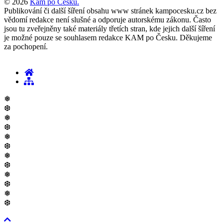
© 2026
Kam po Česku.
Publikování či další šíření obsahu www stránek kampocesku.cz bez
vědomí redakce není slušné a odporuje autorskému zákonu. Často
jsou tu zveřejněny také materiály třetích stran, kde jejich další šíření
je možné pouze se souhlasem redakce KAM po Česku. Děkujeme
za pochopení.
❅
❆
❅
❆
❅
❆
❅
❆
❅
❆
❅
❆