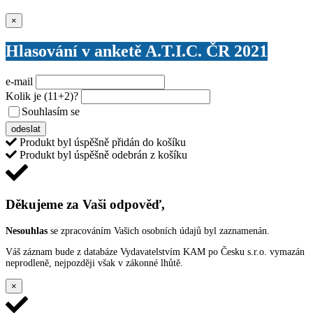
Zavřít
×
Hlasování v anketě A.T.I.C. ČR 2021
e-mail
Kolik je
(11+2)
?
Souhlasím se
VŠEOBECNÝMI PODMÍNKAMI ANKETY O CENY
odeslat
Produkt byl úspěšně přidán do košíku
Produkt byl úspěšně odebrán z košíku
Děkujeme za Vaši odpověď,
Nesouhlas
se zpracováním Vašich osobních údajů byl zaznamenán.
Váš záznam bude z databáze Vydavatelstvím KAM po Česku s.r.o. vymazán
neprodleně, nejpozději však v zákonné lhůtě.
×