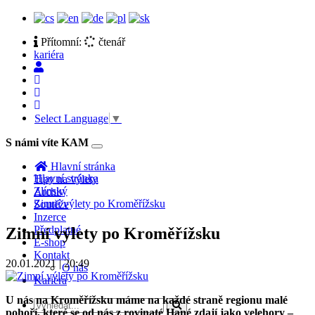
Přítomní:
čtenář
kariéra
Select Language
▼
S námi víte KAM
Toggle
navigation
Hlavní stránka
Hlavní stránka
Tipy na výlety
Zlínský
Archiv
Zimní výlety po Kroměřížsku
Soutěže
Inzerce
Předplatné
Zimní výlety po Kroměřížsku
E-shop
Kontakt
20.01.2021 | 20:49
O nás
Kariéra
U nás na Kroměřížsku máme na každé straně regionu malé
pohoří, které se od nás z rovinaté Hané zdají jako velehory –