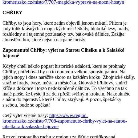
kromerizsko.cz/misto/7/707-magicka-vyprava-na-nocni-hostyn
CHŘIBY
Chřiby, to jsou hory, které zatím objevili jenom místní. Přitom je
tady tolik krásných a magických míst! Skály, hluboké lesy, hrady,
rozhledny a i tajemné pozůstatky tzv. baťovské dálnice. Zažijte
atmosféru hor, které nejsou nacpané turisty.
Zapomenuté Chřiby: výlet na Starou Cihelku a k Salašské
hájovně
Kdyby chtěl někdo popsat historické události, které se prohnaly
Chřiby, potřeboval by na to opravdu velkou spoustu papíru. Na
jejich stopy i dnes narážíte skoro na každém kroku. Zbojnické skály,
strážné hrady, tvrze, města a městečka, židovské hřbitovy, smírčí
kříže a dokonce i torzo nedokončené dálnice. To všechno na tak
malé ploše, že byste ji za den přešli svižným krokem. Nakoukněte
s námi do tajemství, které Chřiby skrývají. A pozor, špekáčky
s sebou, bude se opékat!
Celý výlet včetně trasy:
https://www.region-
kromerizsko.cz/misto/7/708-zapomenute-chriby-vylet-na-starou-
cihelku-a-k-salasske-hajovne
Rozvoj cestovního ruchu v regionu zajišťuje certifikovaná