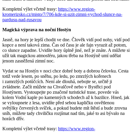
Kompletní výlet včetně trasy:
https://www.region-
kromerizsko.cz/misto/7/706-kde-si-uzit-zimni-vychod-slunce-na-
pardusu-nad-rusavou
Magická výprava na noční Hostýn
Jasně, na hory je lepší chodit ve dne. Člověk vidí pod nohy, vidí pod
kopce a není taková zima. Čas od času je ale fajn vyrazit až potom,
co slunce zapadne. Uvidíte hory úplně jiné, než je znáte. A můžete si
užít tak magickou atmosféru, jakou třeba na Hostýně umí udělat
jenom zasněžená zimní noc.
Vydat se na Hostýn v noci chce dobré boty a dobrou čelovku. Cesta
totiž vede lesem, po sněhu, po ledu, po zmrzlých kořenech
i zamrzlých potůčcích. Není ale dlouhá, nebojte se, určitě ji
zvládnete. Začít můžete na Chvalčově nebo v Bystřici pod
Hostýnem. Vystoupejte po značené turistické trase, povede vás
kolem Vodní kaple po kamenných schodech až k bazilice. Hned, jak
se vyloupnete z lesa, uvidíte před sebou kapličku osvětlenou
světýlky červených svíček, a pokud budete mít štěstí a bude zrovna
sníh, můžete tady chviličku rozjímat nad tím, jaké to asi bývalo na
horách dřív.
Kompletní výlet včetně trasy:
https://www.region-