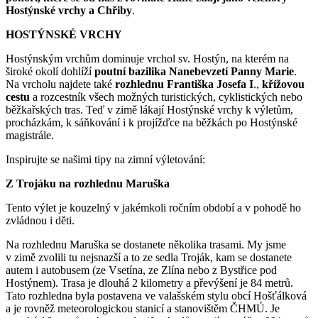
Hostýnské vrchy a Chřiby
.
HOSTÝNSKÉ VRCHY
Hostýnským vrchům dominuje vrchol sv. Hostýn, na kterém na
široké okolí dohlíží
poutní bazilika Nanebevzetí Panny Marie
.
Na vrcholu najdete také
rozhlednu Františka Josefa I
.,
křížovou
cestu
a rozcestník všech možných turistických, cyklistických nebo
běžkařských tras. Teď v zimě lákají Hostýnské vrchy k výletům,
procházkám, k sáňkování i k projížďce na běžkách po Hostýnské
magistrále.
Inspirujte se našimi tipy na zimní výletování:
Z Trojáku na rozhlednu Maruška
Tento výlet je kouzelný v jakémkoli ročním období a v pohodě ho
zvládnou i děti.
Na rozhlednu Maruška se dostanete několika trasami. My jsme
v zimě zvolili tu nejsnazší a to ze sedla Troják, kam se dostanete
autem i autobusem (ze Vsetína, ze Zlína nebo z Bystřice pod
Hostýnem). Trasa je dlouhá 2 kilometry a převýšení je 84 metrů.
Tato rozhledna byla postavena ve valašském stylu obcí Hošťálková
a je rovněž meteorologickou stanicí a stanovištěm ČHMÚ. Je