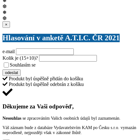
❅
❆
❅
❆
Zavřít
×
Hlasování v anketě A.T.I.C. ČR 2021
e-mail
Kolik je
(15+10)
?
Souhlasím se
VŠEOBECNÝMI PODMÍNKAMI ANKETY O CENY
odeslat
Produkt byl úspěšně přidán do košíku
Produkt byl úspěšně odebrán z košíku
Děkujeme za Vaši odpověď,
Nesouhlas
se zpracováním Vašich osobních údajů byl zaznamenán.
Váš záznam bude z databáze Vydavatelstvím KAM po Česku s.r.o. vymazán
neprodleně, nejpozději však v zákonné lhůtě.