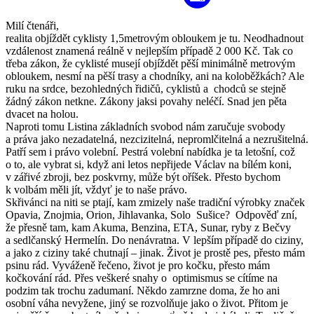
Milí čtenáři,
realita objíždět cyklisty 1,5metrovým obloukem je tu. Neodhadnout
vzdále­nost znamená reálně v nejlepším případě 2 000 Kč. Tak co
třeba zákon, že cyklisté musejí objíždět pěší minimálně metrovým
obloukem, nesmí na pěší trasy a chodníky, ani na koloběžkách? Ale
ruku na srdce, bezohledných řidičů, cyklistů a chodců se stejně
žádný zákon netkne. Zákony jaksi povahy neléčí. Snad jen pěta
dvacet na holou.
Naproti tomu Listina základních svobod nám zaručuje svobody
a práva jako nezadatelná, nezcizitelná, nepromlčitelná a nezrušitel­ná.
Patří sem i právo volební. Pestrá volební nabídka je ta letošní, což
o to, ale vybrat si, když ani letos nepřijede Václav na bílém koni,
v zá­řivé zbroji, bez poskvrny, může být oříšek. Přesto bychom
k volbám měli jít, vždyť je to naše právo.
Skřivánci na niti se ptají, kam zmizely naše tradiční výrobky zna­ček
Opavia, Znojmia, Orion, Jihlavanka, Solo Sušice? Odpověď zní,
že přesně tam, kam Akuma, Benzina, ETA, Sunar, ryby z Bečvy
a sedl­čanský Hermelín. Do nenávratna. V lepším případě do ciziny,
a jako z ciziny také chutnají – jinak. Život je prostě pes, přesto mám
psinu rád. Vyváženě řečeno, život je pro kočku, přesto mám
kočkování rád. Přes veškeré snahy o optimismus se cítíme na
podzim tak trochu zadumaní. Někdo zamrzne doma, že ho ani
osobní váha nevyžene, jiný se rozvolňuje jako o život. Přitom je