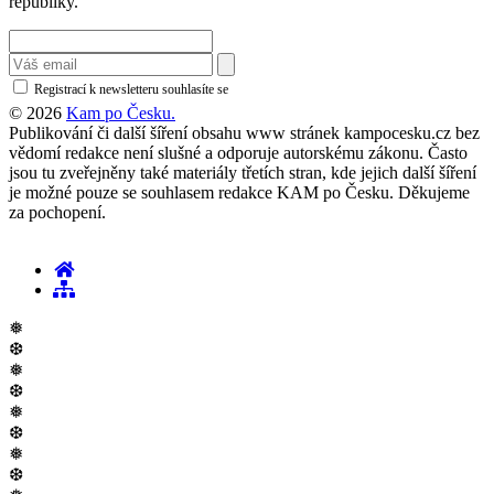
republiky.
Registrací k newsletteru souhlasíte se
zásadami ochrany osobních údajů
© 2026
Kam po Česku.
Publikování či další šíření obsahu www stránek kampocesku.cz bez
vědomí redakce není slušné a odporuje autorskému zákonu. Často
jsou tu zveřejněny také materiály třetích stran, kde jejich další šíření
je možné pouze se souhlasem redakce KAM po Česku. Děkujeme
za pochopení.
❅
❆
❅
❆
❅
❆
❅
❆