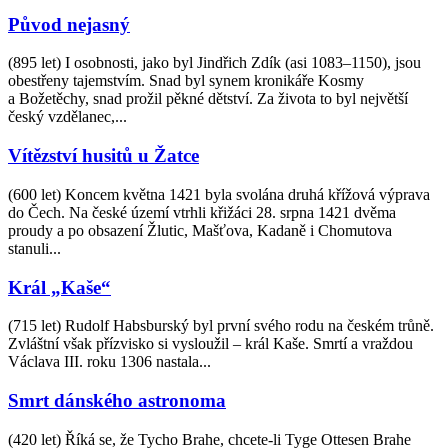
Původ nejasný
(895 let) I osobnosti, jako byl Jindřich Zdík (asi 1083–1150), jsou
obestřeny tajemstvím. Snad byl synem kronikáře Kosmy
a Božetěchy, snad prožil pěkné dětství. Za života to byl největší
český vzdělanec,...
Vítězství husitů u Žatce
(600 let) Koncem května 1421 byla svolána druhá křížová výprava
do Čech. Na české území vtrhli křižáci 28. srpna 1421 dvěma
proudy a po obsazení Žlutic, Mašťova, Kadaně i Chomutova
stanuli...
Král „Kaše“
(715 let) Rudolf Habsburský byl první svého rodu na českém trůně.
Zvláštní však přízvisko si vysloužil – král Kaše. Smrtí a vraždou
Václava III. roku 1306 nastala...
Smrt dánského astronoma
(420 let) Říká se, že Tycho Brahe, chcete-li Tyge Ottesen Brahe