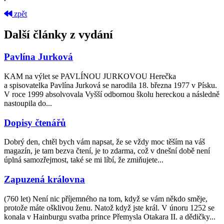
zpět
Další články z vydání
Pavlína Jurková
KAM na výlet se PAVLÍNOU JURKOVOU Herečka
a spisovatelka Pavlína Jurková se narodila 18. března 1977 v Písku.
V roce 1999 absolvovala Vyšší odbornou školu hereckou a následně
nastoupila do...
Dopisy čtenářů
Dobrý den, chtěl bych vám napsat, že se vždy moc těším na váš
magazín, je tam bezva čtení, je to zdarma, což v dnešní době není
úplná samozřejmost, také se mi líbí, že zmiňujete...
Zapuzená královna
(760 let) Není nic příjemného na tom, když se vám někdo směje,
protože máte ošklivou ženu. Natož když jste král. V únoru 1252 se
konala v Hainburgu svatba prince Přemysla Otakara II. a dědičky...