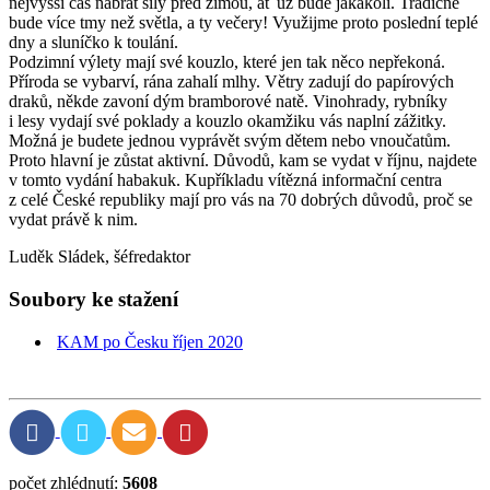
nejvyšší čas nabrat síly před zimou, ať už bude jakákoli. Tradičně
bude více tmy než světla, a ty večery! Využijme proto poslední teplé
dny a sluníčko k toulání.
Podzimní výlety mají své kouzlo, které jen tak něco nepřekoná.
Příroda se vybarví, rána zahalí mlhy. Větry zadují do papírových
dra­ků, někde zavoní dým bramborové natě. Vinohrady, rybníky
i lesy vy­dají své poklady a kouzlo okamžiku vás naplní zážitky.
Možná je bu­dete jednou vyprávět svým dětem nebo vnoučatům.
Proto hlavní je zůstat aktivní. Důvodů, kam se vydat v říjnu, najdete
v tomto vydání habakuk. Kupříkladu vítězná informační centra
z celé České repub­liky mají pro vás na 70 dobrých důvodů, proč se
vydat právě k nim.
Luděk Sládek, šéfredaktor
Soubory ke stažení
KAM po Česku říjen 2020
počet zhlédnutí:
5608