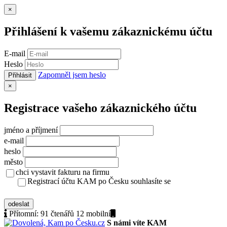
Zavřít
×
Přihlášení k vašemu zákaznickému účtu
E-mail
Heslo
Zapomněl jsem heslo
Přihlásit
Zavřít
×
Registrace vašeho zákaznického účtu
jméno a příjmení
e-mail
heslo
město
chci vystavit fakturu na firmu
Registrací účtu KAM po Česku souhlasíte se
zásady ochrany osobních údajů
odeslat
Přítomní:
91 čtenářů 12
mobilní
S námi víte KAM