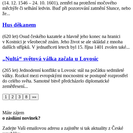
(14. 12. 1546 – 24. 10. 1601), zemřel na protržení močového
měchýře či selhání ledvin. Buď při pozorování zatmění Slunce, nebo
že...
Hus děkanem
(620 let) Osud českého kazatele a hlavně jeho konec na hranici
v Kostnici je všeobecně znám. Jeho život se ale skládal z mnoha
dalších střípků. V jednatřiceti letech byl 15. října 1401 zvolen také...
„Nultá“ světová válka začala u Lovosic
(265 let) Jednodenní konflikt u Lovosic stál na počátku sedmileté
války. Rozkol mezi evropskými mocnostmi se postupně rozprostřel
do celého světa. Samotné bitvě předcházelo diplomatické
zemětřesení...
1
2
3
8
»»
Máte zájem
o zásílání novinek?
Zadejte Vaši emailovou adresu a zajistěte si tak aktuality z České