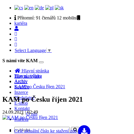
Přítomní:
91 čtenářů 12
mobilní
kariéra
Select Language
▼
S námi víte KAM
Toggle
navigation
Hlavní stránka
Hlavní stránka
Tipy na výlety
Archiv
Archiv
KAM po Česku říjen 2021
Soutěže
Inzerce
Předplatné
KAM po Česku říjen 2021
E-shop
Kontakt
24.09.2021 | 02:49
O nás
Kariéra
Celé aktuální číslo
ke stažení zde