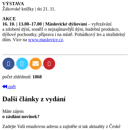
VÝSTAVA
Žákovské knížky | do 21. 11.
AKCE
16. 10. | 13.00–17.00 | Máslovické dýňování
– vyřezávání
a zdobení dýní, soutěž o nejzajímavější dýni, hudební produkce,
dýňové pochoutky, příprava i na místě. Pohádkový les a strašidelný
dům. Více na
www.maslovice.cz
.
počet zhlédnutí:
1868
zpět
Další články z vydání
Máte zájem
o zásílání novinek?
Zadejte Vaši emailovou adresu a zajistěte si tak aktuality z České