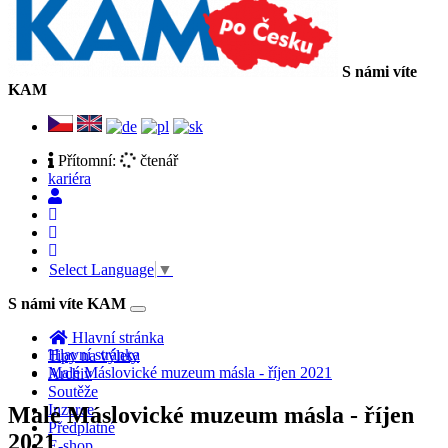
S námi víte
KAM
Přítomní:
čtenář
kariéra
Select Language
▼
S námi víte KAM
Toggle
navigation
Hlavní stránka
Hlavní stránka
Tipy na výlety
Malé Máslovické muzeum másla - říjen 2021
Archiv
Soutěže
Inzerce
Malé Máslovické muzeum másla - říjen
Předplatné
2021
E-shop