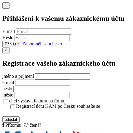
Zavřít
×
Přihlášení k vašemu zákaznickému účtu
E-mail
Heslo
Zapomněl jsem heslo
Přihlásit
Zavřít
×
Registrace vašeho zákaznického účtu
jméno a příjmení
e-mail
heslo
město
chci vystavit fakturu na firmu
Registrací účtu KAM po Česku souhlasíte se
zásady ochrany osobních údajů
odeslat
Přítomní:
čtenář