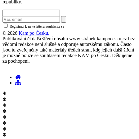
republiky.
Registrací k newsletteru souhlasíte se
zásadami ochrany osobních údajů
© 2026
Kam po Česku.
Publikování či další šíření obsahu www stránek kampocesku.cz bez
vědomí redakce není slušné a odporuje autorskému zákonu. Často
jsou tu zveřejněny také materiály třetích stran, kde jejich další šíření
je možné pouze se souhlasem redakce KAM po Česku. Děkujeme
za pochopení.
❅
❆
❅
❆
❅
❆
❅
❆