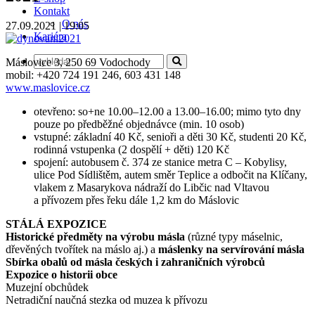
Kontakt
O nás
27.09.2021 | 19:05
Kariéra
Máslovice 3, 250 69 Vodochody
mobil: +420 724 191 246, 603 431 148
www.maslovice.cz
otevřeno: so+ne 10.00–12.00 a 13.00–16.00; mimo tyto dny
pouze po předběžné objednávce (min. 10 osob)
vstupné: základní 40 Kč, senioři a děti 30 Kč, studenti 20 Kč,
rodinná vstupenka (2 dospělí + děti) 120 Kč
spojení: autobusem č. 374 ze stanice metra C – Kobylisy,
ulice Pod Sídlištěm, autem směr Teplice a odbočit na Klíčany,
vlakem z Masarykova nádraží do Libčic nad Vltavou
a přívozem přes řeku dále 1,2 km do Máslovic
STÁLÁ EXPOZICE
Historické předměty na výrobu másla
(různé typy máselnic,
dřevěných tvořítek na máslo aj.) a
máslenky na servírování másla
Sbírka obalů od másla českých i zahraničních výrobců
Expozice o historii obce
Muzejní obchůdek
Netradiční naučná stezka od muzea k přívozu