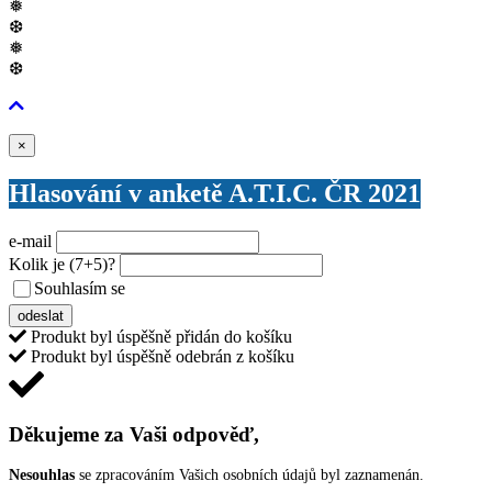
❅
❆
❅
❆
Zavřít
×
Hlasování v anketě A.T.I.C. ČR 2021
e-mail
Kolik je
(7+5)
?
Souhlasím se
VŠEOBECNÝMI PODMÍNKAMI ANKETY O CENY
odeslat
Produkt byl úspěšně přidán do košíku
Produkt byl úspěšně odebrán z košíku
Děkujeme za Vaši odpověď,
Nesouhlas
se zpracováním Vašich osobních údajů byl zaznamenán.