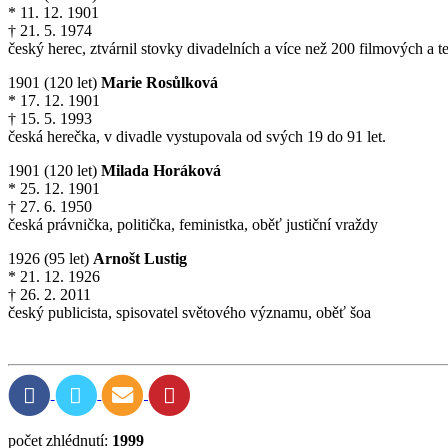
* 11. 12. 1901
† 21. 5. 1974
český herec, ztvárnil stovky divadelních a více než 200 filmových a te
1901 (120 let)
Marie Rosůlková
* 17. 12. 1901
† 15. 5. 1993
česká herečka, v divadle vystupovala od svých 19 do 91 let.
1901 (120 let)
Milada Horáková
* 25. 12. 1901
† 27. 6. 1950
česká právnička, politička, feministka, oběť justiční vraždy
1926 (95 let)
Arnošt Lustig
* 21. 12. 1926
† 26. 2. 2011
český publicista, spisovatel světového významu, oběť šoa
počet zhlédnutí:
1999