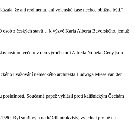
zala, že ani regimentu, ani vojenské kase nechce obtížna býti.“
 400 osob z českých stavů… k výzvě Karla Alberta Bavorského, jemuž
lavnostním večeru v den výročí smrti Alfreda Nobela. Ceny jsou
stického uvažování německého architekta Ludwiga Miese van der
němu poslušnosti. Současně papež vyhlásil proti kališnickým Čechám
80. Byl smířlivý a nedráždil utrakvisty, vyjednal pro ně na