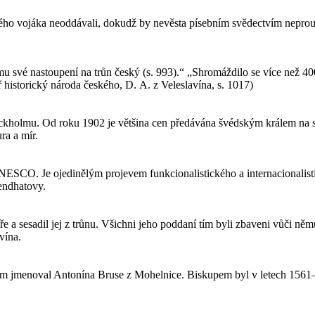
ho vojáka neoddávali, dokudž by nevěsta písebním svědectvím neprouká
ému své nastoupení na trůn český (s. 993).“ „Shromáždilo se více než
historický národa českého, D. A. z Veleslavína, s. 1017)
ckholmu. Od roku 1902 je většina cen předávána švédským králem na s
ra a mír.
NESCO. Je ojedinělým projevem funkcionalistického a internacionali
endhatovy.
cíře a sesadil jej z trůnu. Všichni jeho poddaní tím byli zbaveni vůči 
vína.
em jmenoval Antonína Bruse z Mohelnice. Biskupem byl v letech 1561–15