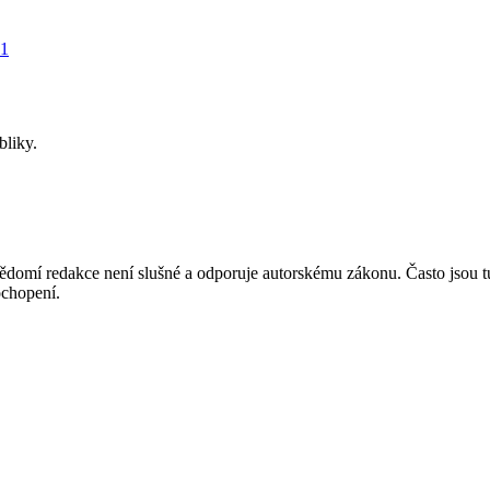
21
bliky.
mí redakce není slušné a odporuje autorskému zákonu. Často jsou tu zve
chopení.