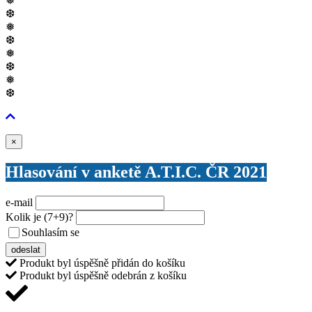
❅
❆
❅
❆
❅
❆
❅
❆
Zavřít
×
Hlasování v anketě A.T.I.C. ČR 2021
e-mail
Kolik je
(7+9)
?
Souhlasím se
VŠEOBECNÝMI PODMÍNKAMI ANKETY O CENY
odeslat
Produkt byl úspěšně přidán do košíku
Produkt byl úspěšně odebrán z košíku