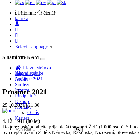
Přítomní:
čtenář
kariéra
Select Language
▼
S námi víte KAM
Toggle
navigation
Hlavní stránka
Hlavní stránka
Tipy na výlety
Prosinec 2021
Archiv
Soutěže
Inzerce
Prosinec 2021
Předplatné
E-shop
25.10.2021 | 21:30
Kontakt
O nás
Kariéra
4. 12. 1941 (80 let)
Do terezínského ghetta přijel další transport Židů (1 000 osob). S bu
byli deportováni i Židé z Německa, Rakouska, Nizozemí, Slovenska 