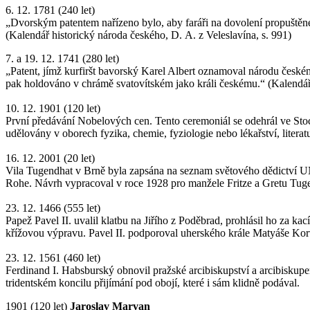
6. 12. 1781 (240 let)
„Dvorským patentem nařízeno bylo, aby faráři na dovolení propuštěné
(Kalendář historický národa českého, D. A. z Veleslavína, s. 991)
7. a 19. 12. 1741 (280 let)
„Patent, jímž kurfiršt bavorský Karel Albert oznamoval národu česk
pak holdováno v chrámě svatovítském jako králi českému.“ (Kalendář 
10. 12. 1901 (120 let)
První předávání Nobelových cen. Tento ceremoniál se odehrál ve Sto
udělovány v oborech fyzika, chemie, fyziologie nebo lékařství, literatu
16. 12. 2001 (20 let)
Vila Tugendhat v Brně byla zapsána na seznam světového dědictví U
Rohe. Návrh vypracoval v roce 1928 pro manžele Fritze a Gretu Tug
23. 12. 1466 (555 let)
Papež Pavel II. uvalil klatbu na Jiřího z Poděbrad, prohlásil ho za ka
křížovou výpravu. Pavel II. podporoval uherského krále Matyáše Kor
23. 12. 1561 (460 let)
Ferdinand I. Habsburský obnovil pražské arcibiskupství a arcibiskup
tridentském koncilu přijímání pod obojí, které i sám klidně podával.
1901 (120 let)
Jaroslav Marvan