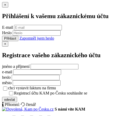
Zavřít
×
Přihlášení k vašemu zákaznickému účtu
E-mail
Heslo
Zapomněl jsem heslo
Přihlásit
Zavřít
×
Registrace vašeho zákaznického účtu
jméno a příjmení
e-mail
heslo
město
chci vystavit fakturu na firmu
Registrací účtu KAM po Česku souhlasíte se
zásady ochrany osob
odeslat
Přítomní:
čtenář
S námi víte KAM