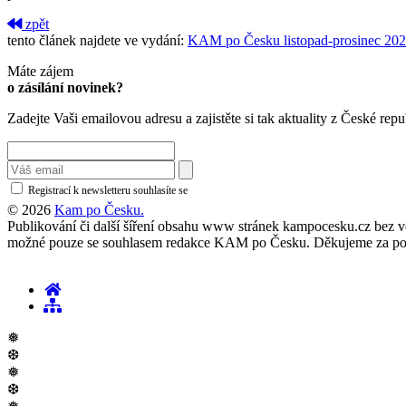
zpět
tento článek najdete ve vydání:
KAM po Česku listopad-prosinec 20
Máte zájem
o zásílání novinek?
Zadejte Vaši emailovou adresu a zajistěte si tak aktuality z České repu
Registrací k newsletteru souhlasíte se
zásadami ochrany osobních údajů
© 2026
Kam po Česku.
Publikování či další šíření obsahu www stránek kampocesku.cz bez vědo
možné pouze se souhlasem redakce KAM po Česku. Děkujeme za po
❅
❆
❅
❆