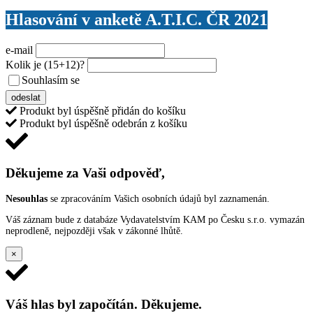
Hlasování v anketě A.T.I.C. ČR 2021
e-mail
Kolik je
(15+12)
?
Souhlasím se
VŠEOBECNÝMI PODMÍNKAMI ANKETY O CENY
odeslat
Produkt byl úspěšně přidán do košíku
Produkt byl úspěšně odebrán z košíku
Děkujeme za Vaši odpověď,
Nesouhlas
se zpracováním Vašich osobních údajů byl zaznamenán.
Váš záznam bude z databáze Vydavatelstvím KAM po Česku s.r.o. vymazán
neprodleně, nejpozději však v zákonné lhůtě.
×
Váš hlas byl započítán. Děkujeme.