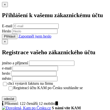
Zavřít
×
Přihlášení k vašemu zákaznickému účtu
E-mail
Heslo
Zapomněl jsem heslo
Přihlásit
Zavřít
×
Registrace vašeho zákaznického účtu
jméno a příjmení
e-mail
heslo
město
chci vystavit fakturu na firmu
Registrací účtu KAM po Česku souhlasíte se
zásady ochrany osobních údajů
odeslat
Přítomní:
122 čtenářů 12
mobilní
S námi víte KAM