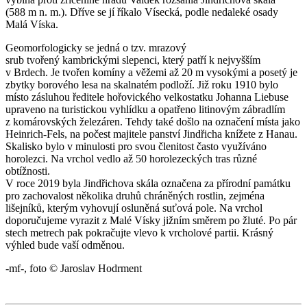
(588 m n. m.). Dříve se jí říkalo Vísecká, podle nedaleké osady
Malá Víska.
Geomorfologicky se jedná o tzv. mrazový
srub tvořený kambrickými slepenci, který patří k nejvyšším
v Brdech. Je tvořen komíny a věžemi až 20 m vysokými a posetý je
zbytky borového lesa na skalnatém podloží. Již roku 1910 bylo
místo zásluhou ředitele hořovického velkostatku Johanna Liebuse
upraveno na turistickou vyhlídku a opatřeno litinovým zábradlím
z komárovských železáren. Tehdy také došlo na označení místa jako
Heinrich-Fels, na počest majitele panství Jindřicha knížete z Hanau.
Skalisko bylo v minulosti pro svou členitost často využíváno
horolezci. Na vrchol vedlo až 50 horolezeckých tras různé
obtížnosti.
V roce 2019 byla Jindřichova skála označena za přírodní památku
pro zachovalost několika druhů chráněných rostlin, zejména
lišejníků, kterým vyhovují osluněná suťová pole. Na vrchol
doporučujeme vyrazit z Malé Vísky jižním směrem po žluté. Po pár
stech metrech pak pokračujte vlevo k vrcholové partii. Krásný
výhled bude vaší odměnou.
-mf-, foto © Jaroslav Hodrment