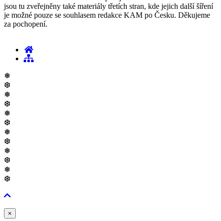
jsou tu zveřejněny také materiály třetích stran, kde jejich další šíření
je možné pouze se souhlasem redakce KAM po Česku. Děkujeme
za pochopení.
❅
❆
❅
❆
❅
❆
❅
❆
❅
❆
❅
❆
Zavřít
×