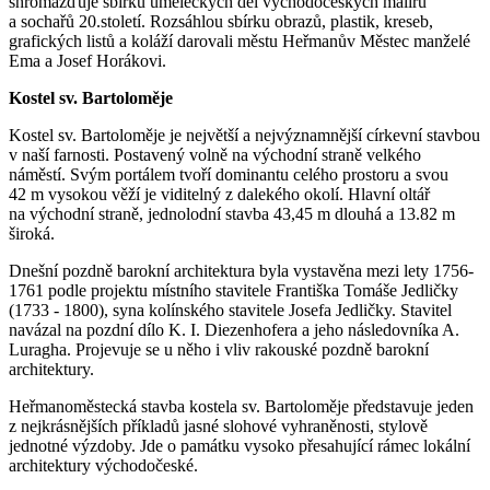
shromažďuje sbírku uměleckých děl východočeských malířů
a sochařů 20.století. Rozsáhlou sbírku obrazů, plastik, kreseb,
grafických listů a koláží darovali městu Heřmanův Městec manželé
Ema a Josef Horákovi.
Kostel sv. Bartoloměje
Kostel sv. Bartoloměje je největší a nejvýznamnější církevní stavbou
v naší farnosti. Postavený volně na východní straně velkého
náměstí. Svým portálem tvoří dominantu celého prostoru a svou
42 m vysokou věží je viditelný z dalekého okolí. Hlavní oltář
na východní straně, jednolodní stavba 43,45 m dlouhá a 13.82 m
široká.
Dnešní pozdně barokní architektura byla vystavěna mezi lety 1756-
1761 podle projektu místního stavitele Františka Tomáše Jedličky
(1733 - 1800), syna kolínského stavitele Josefa Jedličky. Stavitel
navázal na pozdní dílo K. I. Diezenhofera a jeho následovníka A.
Luragha. Projevuje se u něho i vliv rakouské pozdně barokní
architektury.
Heřmanoměstecká stavba kostela sv. Bartoloměje představuje jeden
z nejkrásnějších příkladů jasné slohové vyhraněnosti, stylově
jednotné výzdoby. Jde o památku vysoko přesahující rámec lokální
architektury východočeské.