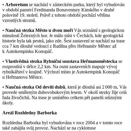
•
Arboretum
se nachází v zámeckém parku, který byl vybudován
v období panství Ferdinanda Bonaventury Kinského v druhé
polovině 19. století. Právě z tohoto období pochází většina
vzrostlých stromů.
•
Naučná stezka Město u dvou moří
Vás seznámí s geologickou
minulostí Železných hor. Je málo míst v Čechách, kde geologická
historie byla tak pestrá, jako zde. Šest zastavení se nachází na trase
cca 7 km dlouhé vedoucí z Radlína přes Heřmanův Městec až
k Autokempinku Konopáč.
•
Vlastivědná stezka Rybniční soustava Heřmanoměstecka
se
rozprostírá v délce 2,2 km. Na osmi zastaveních mapuje vývoj
rybníkářství v krajině. Výchozí místo je Autokempink Konopáč
u Heřmanova Městce.
•
Naučná stezka Od devíti dubů
, která je dlouhá asi 2 000 m, Vás
provede smíšeným dubovobukovým lesem. V okolí stezky žije celá
řada živočichů. Na trase je umístěno celkem pět panelů srůznými
úkoly.
Areál Rozhledny Barborka
Rozhledna Barborka byl vybudována v roce 2004 a v tomto roce
také zahájila svůj provoz. Nachází se na cyklotrase