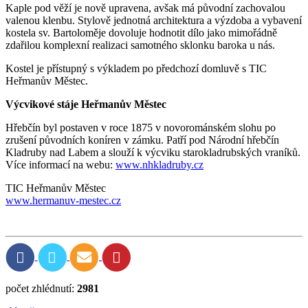
Kaple pod věží je nově upravena, avšak má původní zachovalou
valenou klenbu. Stylově jednotná architektura a výzdoba a vybavení
kostela sv. Bartoloměje dovoluje hodnotit dílo jako mimořádně
zdařilou komplexní realizaci samotného sklonku baroka u nás.
Kostel je přístupný s výkladem po předchozí domluvě s TIC
Heřmanův Městec.
Výcvikové stáje
Heřmanův Městec
Hřebčín byl postaven v roce 1875 v novorománském slohu po
zrušení původních koníren v zámku. Patří pod Národní hřebčín
Kladruby nad Labem a slouží k výcviku starokladrubských vraníků.
Více informací na webu:
www.nhkladruby.cz
TIC Heřmanův Městec
www.hermanuv-mestec.cz
počet zhlédnutí:
2981