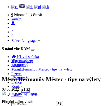
Přítomní:
čtenář
kariéra
Select Language
▼
S námi víte KAM
Toggle
navigation
Hlavní stránka
Hlavní stránka
Tipy na výlety
Pardubický
Archiv
Město Heřmanův Městec - tipy na výlety
Soutěže
Inzerce
Předplatné
Město Heřmanův Městec - tipy na výlety
E-shop
Kontakt
03.06.2022 | 21:33
O nás
Kariéra
Přírodní zajímavosti: