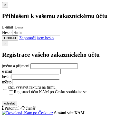
Zavřít
×
Přihlášení k vašemu zákaznickému účtu
E-mail
Heslo
Zapomněl jsem heslo
Přihlásit
Zavřít
×
Registrace vašeho zákaznického účtu
jméno a příjmení
e-mail
heslo
město
chci vystavit fakturu na firmu
Registrací účtu KAM po Česku souhlasíte se
zásady ochrany osobních údajů
odeslat
Přítomní:
čtenář
S námi víte KAM