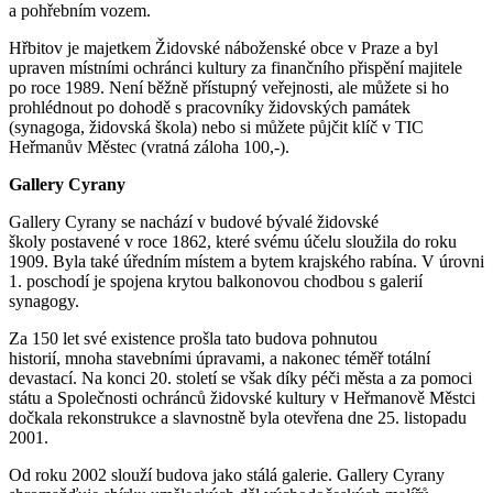
a pohřebním vozem.
Hřbitov je majetkem Židovské náboženské obce v Praze a byl
upraven místními ochránci kultury za finančního přispění majitele
po roce 1989. Není běžně přístupný veřejnosti, ale můžete si ho
prohlédnout po dohodě s pracovníky židovských památek
(synagoga, židovská škola) nebo si můžete půjčit klíč v TIC
Heřmanův Městec (vratná záloha 100,-).
Gallery Cyrany
Gallery Cyrany se nachází v budové bývalé židovské
školy postavené v roce 1862, které svému účelu sloužila do roku
1909. Byla také úředním místem a bytem krajského rabína. V úrovni
1. poschodí je spojena krytou balkonovou chodbou s galerií
synagogy.
Za 150 let své existence prošla tato budova pohnutou
historií, mnoha stavebními úpravami, a nakonec téměř totální
devastací. Na konci 20. století se však díky péči města a za pomoci
státu a Společnosti ochránců židovské kultury v Heřmanově Městci
dočkala rekonstrukce a slavnostně byla otevřena dne 25. listopadu
2001.
Od roku 2002 slouží budova jako stálá galerie. Gallery Cyrany