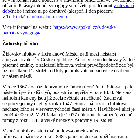
obřadů. Krásný interiér synagogy si můžete prohlédnout
v otevírací
době
nebo i mimo ni po domluvě (alespoň 1 den předem)
v
Turistickém informačním centru
.
Více informací na webu:
https://www.spokul.cz/zidovske-
pamatky/synagoga/
Židovský hřbitov
Židovský hřbitov v Heřmanově Městci patří mezi nejstarší
a nejzachovalejší v České republice. Ačkoliv se nedochovaly žádné
písemné zmínky o založení hřbitova, velmi pravděpodobně zde byl
již počátkem 15. století, od kdy je prokazatelné židovské osídlení
v našem městě.
V roce 1667 dochází k prvnímu známému rozšíření hřbitova a pak
následují ještě další čtyři, poslední a největší v roce 1838. Nejstarší
náhrobní kameny jsou již zcela zvětralé a nečitelné. Zachoval
se pouze jediný čitelný z roku 1647. Současná rozloha hřbitova
nacházejícího se v severovýchodní části města v Havlíčkově ulici je
téměř 4 000 m2. V 21 řadách je 1 077 náhrobních kamenů, včetně
tumby z roku 1844 a velké hrobky z poloviny 19. století.
V areálu hřbitova stojí dvě budovy-domek správce
hřbitova a márnice z roku 1838 s pamětní deskou obětí nacismu