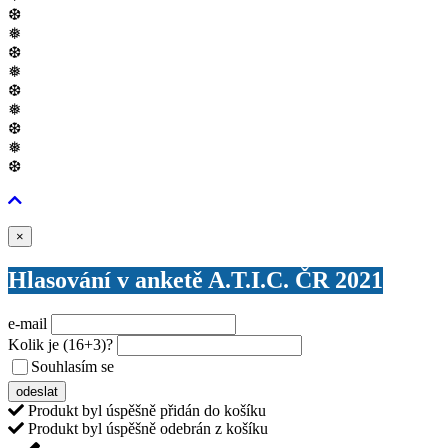
❆
❅
❆
❅
❆
❅
❆
❅
❆
Zavřít
×
Hlasování v anketě A.T.I.C. ČR 2021
e-mail
Kolik je
(16+3)
?
Souhlasím se
VŠEOBECNÝMI PODMÍNKAMI ANKETY O CENY
odeslat
Produkt byl úspěšně přidán do košíku
Produkt byl úspěšně odebrán z košíku