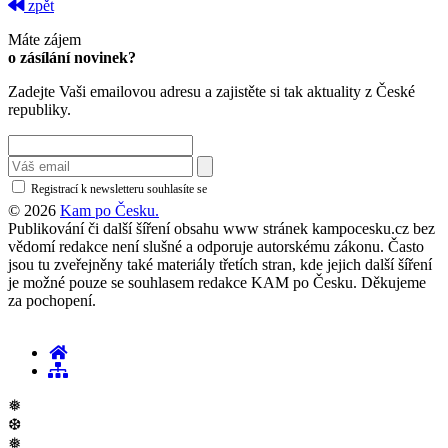
zpět
Máte zájem
o zásílání novinek?
Zadejte Vaši emailovou adresu a zajistěte si tak aktuality z České
republiky.
Registrací k newsletteru souhlasíte se
zásadami ochrany osobních údajů
© 2026
Kam po Česku.
Publikování či další šíření obsahu www stránek kampocesku.cz bez
vědomí redakce není slušné a odporuje autorskému zákonu. Často
jsou tu zveřejněny také materiály třetích stran, kde jejich další šíření
je možné pouze se souhlasem redakce KAM po Česku. Děkujeme
za pochopení.
❅
❆
❅