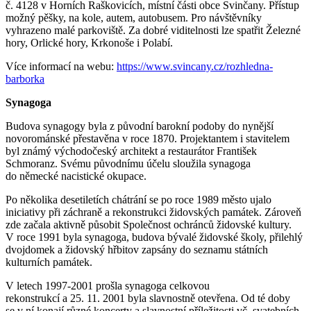
č. 4128 v Horních Raškovicích, místní části obce Svinčany. Přístup
možný pěšky, na kole, autem, autobusem. Pro návštěvníky
vyhrazeno malé parkoviště. Za dobré viditelnosti lze spatřit Železné
hory, Orlické hory, Krkonoše i Polabí.
Více informací na webu:
https://www.svincany.cz/rozhledna-
barborka
Synagoga
Budova synagogy byla z původní barokní podoby do nynější
novorománské přestavěna v roce 1870. Projektantem i stavitelem
byl známý východočeský architekt a restaurátor František
Schmoranz. Svému původnímu účelu sloužila synagoga
do německé nacistické okupace.
Po několika desetiletích chátrání se po roce 1989 město ujalo
iniciativy při záchraně a rekonstrukci židovských památek. Zároveň
zde začala aktivně působit Společnost ochránců židovské kultury.
V roce 1991 byla synagoga, budova bývalé židovské školy, přilehlý
dvojdomek a židovský hřbitov zapsány do seznamu státních
kulturních památek.
V letech 1997-2001 prošla synagoga celkovou
rekonstrukcí a 25. 11. 2001 byla slavnostně otevřena. Od té doby
se v ní konají různé koncerty a slavnostní příležitosti vč. svatebních