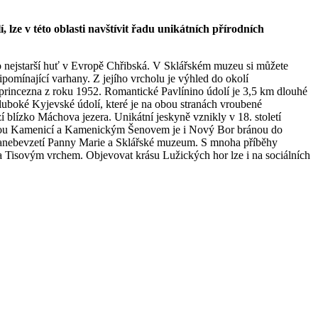
, lze v této oblasti navštívit řadu unikátních přírodních
o nejstarší huť v Evropě Chřibská. V Sklářském muzeu si můžete
pomínající varhany. Z jejího vrcholu je výhled do okolí
rincezna z roku 1952. Romantické Pavlínino údolí je 3,5 km dlouhé
 hluboké Kyjevské údolí, které je na obou stranách vroubené
blízko Máchova jezera. Unikátní jeskyně vznikly v 18. století
Českou Kamenicí a Kamenickým Šenovem je i Nový Bor bránou do
m Nanebevzetí Panny Marie a Sklářské muzeum. S mnoha příběhy
a Tisovým vrchem. Objevovat krásu Lužických hor lze i na sociálních