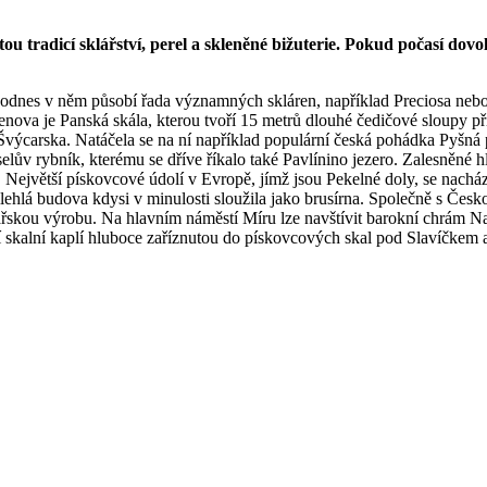
 tradicí sklářství, perel a skleněné bižuterie. Pokud počasí dovolí
Dodnes v něm působí řada významných skláren, například Preciosa neb
ova je Panská skála, kterou tvoří 15 metrů dlouhé čedičové sloupy při
carska. Natáčela se na ní například populární česká pohádka Pyšná p
eselův rybník, kterému se dříve říkalo také Pavlínino jezero. Zalesněné
jvětší pískovcové údolí v Evropě, jímž jsou Pekelné doly, se nachází 
ilehlá budova kdysi v minulosti sloužila jako brusírna. Společně s 
sklářskou výrobu. Na hlavním náměstí Míru lze navštívit barokní chrá
í skalní kaplí hluboce zaříznutou do pískovcových skal pod Slavíčkem 