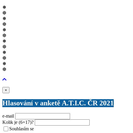
❅
❆
❅
❆
❅
❆
❅
❆
❅
❆
❅
❆
Zavřít
×
Hlasování v anketě A.T.I.C. ČR 2021
e-mail
Kolik je
(6+17)
?
Souhlasím se
VŠEOBECNÝMI PODMÍNKAMI ANKETY O CENY