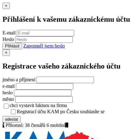
Zavřít
×
Přihlášení k vašemu zákaznickému účtu
E-mail
Heslo
Zapomněl jsem heslo
Přihlásit
Zavřít
×
Registrace vašeho zákaznického účtu
jméno a příjmení
e-mail
heslo
město
chci vystavit fakturu na firmu
Registrací účtu KAM po Česku souhlasíte se
zásady ochrany osob
odeslat
Přítomní:
38 čtenářů 6
mobilní