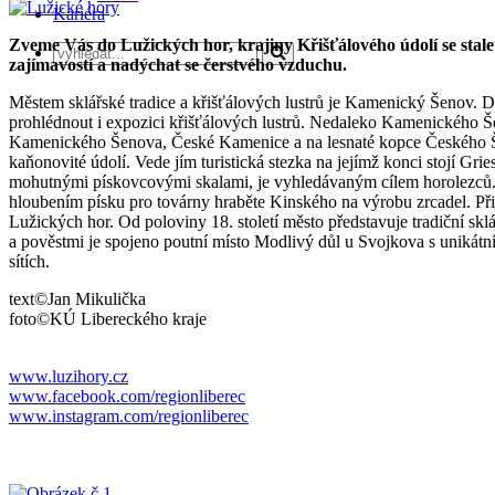
Kariéra
Zveme Vás do Lužických hor, krajiny Křišťálového údolí se staletou
zajímavostí a nadýchat se čerstvého vzduchu.
Městem sklářské tradice a křišťálových lustrů je Kamenický Šenov. 
prohlédnout i expozici křišťálových lustrů. Nedaleko Kamenického Šen
Kamenického Šenova, České Kamenice a na lesnaté kopce Českého Švý
kaňonovité údolí. Vede jím turistická stezka na jejímž konci stojí Gri
mohutnými pískovcovými skalami, je vyhledávaným cílem horolezců. Ne
hloubením písku pro továrny hraběte Kinského na výrobu zrcadel. Př
Lužických hor. Od poloviny 18. století město představuje tradiční 
a pověstmi je spojeno poutní místo Modlivý důl u Svojkova s unikátn
sítích.
text©Jan Mikulička
foto©KÚ Libereckého kraje
www.luzihory.cz
www.facebook.com/regionliberec
www.instagram.com/regionliberec