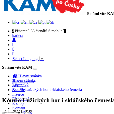
S námi víte K
Přítomní:
38 čtenářů 6
mobilní
kariéra
Select Language
▼
S námi víte KAM
Toggle
navigation
Hlavní stránka
Hlavní stránka
Tipy na výlety
Liberecký
Archiv
Kouzlo Lužických hor i sklářského řemesla
Soutěže
Inzerce
Předplatné
Kouzlo Lužických hor i sklářského řemesl
E-shop
Kontakt
12.11.2022 | 19:39
O nás