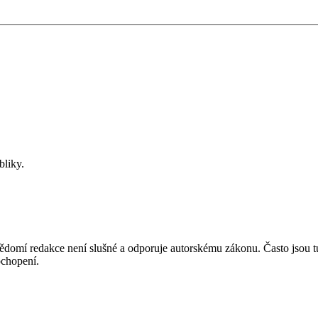
bliky.
mí redakce není slušné a odporuje autorskému zákonu. Často jsou tu zve
chopení.