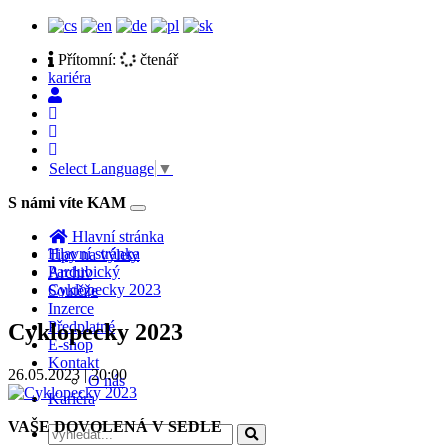
Přítomní:
čtenář
kariéra
Select Language
▼
S námi víte KAM
Toggle
navigation
Hlavní stránka
Hlavní stránka
Tipy na výlety
Pardubický
Archiv
Cyklopecky 2023
Soutěže
Inzerce
Předplatné
Cyklopecky 2023
E-shop
Kontakt
26.05.2023 | 20:00
O nás
Kariéra
VAŠE DOVOLENÁ V SEDLE