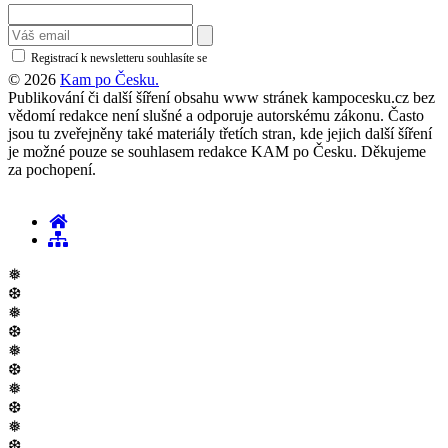
Registrací k newsletteru souhlasíte se
zásadami ochrany osobních údajů
© 2026
Kam po Česku.
Publikování či další šíření obsahu www stránek kampocesku.cz bez
vědomí redakce není slušné a odporuje autorskému zákonu. Často
jsou tu zveřejněny také materiály třetích stran, kde jejich další šíření
je možné pouze se souhlasem redakce KAM po Česku. Děkujeme
za pochopení.
❅
❆
❅
❆
❅
❆
❅
❆
❅
❆