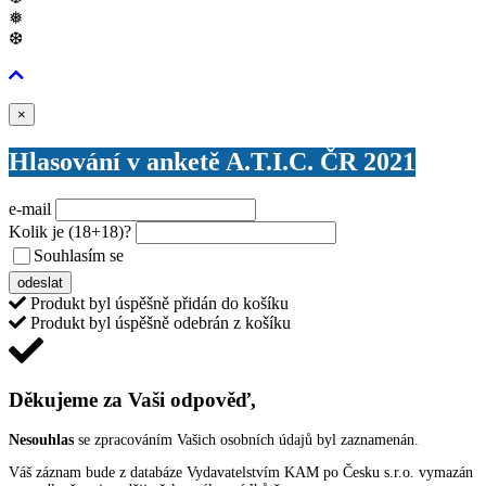
❅
❆
Zavřít
×
Hlasování v anketě A.T.I.C. ČR 2021
e-mail
Kolik je
(18+18)
?
Souhlasím se
VŠEOBECNÝMI PODMÍNKAMI ANKETY O CENY
odeslat
Produkt byl úspěšně přidán do košíku
Produkt byl úspěšně odebrán z košíku
Děkujeme za Vaši odpověď,
Nesouhlas
se zpracováním Vašich osobních údajů byl zaznamenán.
Váš záznam bude z databáze Vydavatelstvím KAM po Česku s.r.o. vymazán