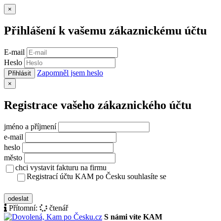
Zavřít
×
Přihlášení k vašemu zákaznickému účtu
E-mail
Heslo
Zapomněl jsem heslo
Přihlásit
Zavřít
×
Registrace vašeho zákaznického účtu
jméno a příjmení
e-mail
heslo
město
chci vystavit fakturu na firmu
Registrací účtu KAM po Česku souhlasíte se
zásady ochrany osobních údajů
odeslat
Přítomní:
čtenář
S námi víte KAM