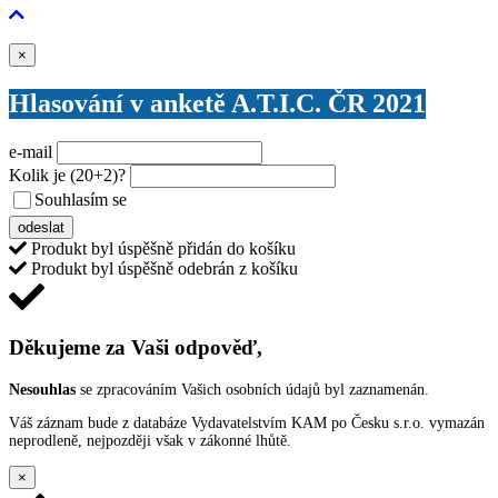
Zavřít
×
Hlasování v anketě A.T.I.C. ČR 2021
e-mail
Kolik je
(20+2)
?
Souhlasím se
VŠEOBECNÝMI PODMÍNKAMI ANKETY O CENY
odeslat
Produkt byl úspěšně přidán do košíku
Produkt byl úspěšně odebrán z košíku
Děkujeme za Vaši odpověď,
Nesouhlas
se zpracováním Vašich osobních údajů byl zaznamenán.
Váš záznam bude z databáze Vydavatelstvím KAM po Česku s.r.o. vymazán
neprodleně, nejpozději však v zákonné lhůtě.
×