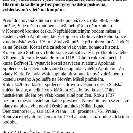
Hlavním lákadlem je bez pochyby Sadská pískovna,
vyhledávaná v létě na koupání.
První dochovaná zmínka o městě pochází až z roku 993, je ale
možné, že je město mnohem starší, neboť je o něm zmínka
v Kosmově kronice české. Nepřehlédnutelným bodem města je
kostel svatého Apolináře, který stojí na vrcholu svědeckého kopce
v nadmořské výšce 179 m. Z návrší můžete při dobrém počasí vidět
až na Sněžku. Kostel má za sebou však velmi bohatou historii.
Kolem roku 864 na vrcholu kopce založil svatý Cyril kapli svatého
Klimenta, která zde stála do roku 1118. Tohoto roku zde nechal
kníže Bořivoj II. vystavět kostel zasvěcen svatému Apolináři.
Společně s kostelem zde vznikla i kapitula svatého Apolináře. Za
vlády Karla IV. byla však kapitula přesunuta k nově založenému
kostelu svatého Apolináře na Novém Městě pražském.
Roku 1420 byl klášter společně s drtivou většinou města Sadská
zničen husity, a jediné co z kláštera zůstalo, byl kostel. Díky
husitskému řádění byl však kostel silně poničen. Roku 1737
rozhodlo město kostel radikálně přestavět. Neuvěřitelným se zdá, že
plány na přestavbu navrhl český architekt Kilián Ignác
Dientzenhofer (1. září 1689 Praha – 18. prosince 1751 Praha).
Renovace byly dokončeny roku 1739 a kostel si až dodnes drží tuto
podobu.
Pro KAM po Česku, Tomáš Karamon