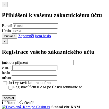
Zavřít
×
Přihlášení k vašemu zákaznickému účtu
E-mail
Heslo
Zapomněl jsem heslo
Přihlásit
Zavřít
×
Registrace vašeho zákaznického účtu
jméno a příjmení
e-mail
heslo
město
chci vystavit fakturu na firmu
Registrací účtu KAM po Česku souhlasíte se
zásady ochrany osobních údajů
odeslat
Přítomní:
čtenář
S námi víte KAM