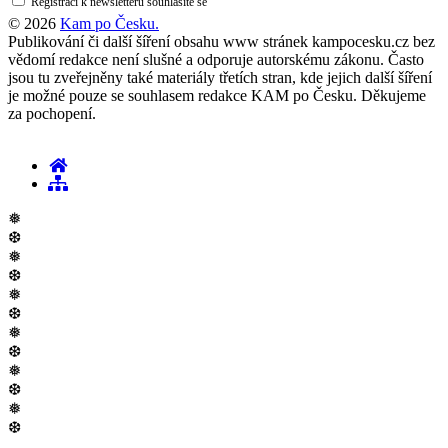
Registrací k newsletteru souhlasíte se
zásadami ochrany osobních údajů
© 2026
Kam po Česku.
Publikování či další šíření obsahu www stránek kampocesku.cz bez
vědomí redakce není slušné a odporuje autorskému zákonu. Často
jsou tu zveřejněny také materiály třetích stran, kde jejich další šíření
je možné pouze se souhlasem redakce KAM po Česku. Děkujeme
za pochopení.
❅
❆
❅
❆
❅
❆
❅
❆
❅
❆
❅
❆