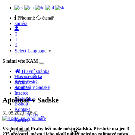
Přítomní:
čtenář
kariéra
Select Language
▼
S námi víte KAM
Toggle
navigation
Hlavní stránka
Hlavní stránka
Tipy na výlety
Středočeský
Archiv
Apolinář v Sadské
Soutěže
Inzerce
Předplatné
Apolinář v Sadské
E-shop
Kontakt
31.05.2023 | 16:41
O nás
Kariéra
Východně od Prahy leží malé město Sadská. Přestože má jen 3
235 obyvatel, město i jeho okolí nabízí nejedno zajímavé místo.