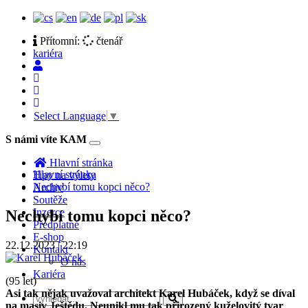
Přítomní:
čtenář
kariéra
Select Language
▼
S námi víte KAM
Toggle
navigation
Hlavní stránka
Hlavní stránka
Tipy na výlety
Nechybí tomu kopci něco?
Archiv
Soutěže
Inzerce
Nechybí tomu kopci něco?
Předplatné
E-shop
22.12.2023 | 22:19
Kontakt
O nás
Kariéra
(95 let)
Asi tak nějak uvažoval architekt Karel Hubáček, když se díval
na masiv Ještědu. Neunikl mu tak přirozený kuželovitý tvar