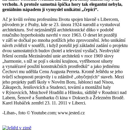
vrcholu. A protože samotná špička hory tak elegantní nebyla,
geniálním nápadem jí vymyslel unikátní „čepici“.
Ač je kvůli svému profesnímu životu spojen hlavně s Libercem,
původem je z Prahy, kde se 23. února 1924 narodil a vystudoval
architekturu. Své nejznámější architektonické dítko v podobě
rotačního hyperboloidu navrhl v roce 1963. O deset let později
v září se dočkal po mnoha potížích jeho zprovoznění. Jeho unikátní
návrh zvítězil v soutěži, i když porušil její základní zadání o projektu
dvou samostatných budov (hotel a televizní vysílač). Neobvyklé
řešení ocenila Mezinárodní unie architektů v roce 1969 slovy
„harmonie, s níž se pojí s okolní krajinou, vytříbenost siluety
a vynalézavé použití konstrukčních prostředků“ a jako jedinému
Čechovi mu udělila Cenu Augusta Perreta. Kromě Ještědu se jeho
tvůrčí schopnosti projevily i u zdánlivě „obyčejných“ staveb. Mezi
jeho projekty patří školy v Novém Boru, Jablonci nad Nisou,
Zákupech, Jenišovicích a Studenci, tovární a montážní haly
v Rýnovicích, Mnichově Hradišti a Hlinsku, sídliště v Roudnici nad
Labem, Šenově a Šumbarku či kina v Doksech a Železném Brodě.
Karel Hubáček zemřel 23. 11. 2011 v Liberci.
-Liban-, foto © Youtube.com; www.jested.cz