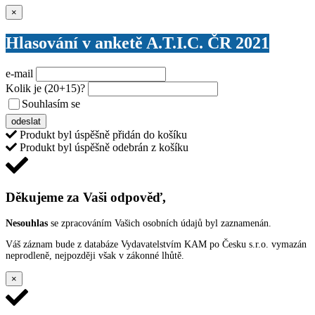
Zavřít
×
Hlasování v anketě A.T.I.C. ČR 2021
e-mail
Kolik je
(20+15)
?
Souhlasím se
VŠEOBECNÝMI PODMÍNKAMI ANKETY O CENY
odeslat
Produkt byl úspěšně přidán do košíku
Produkt byl úspěšně odebrán z košíku
Děkujeme za Vaši odpověď,
Nesouhlas
se zpracováním Vašich osobních údajů byl zaznamenán.
Váš záznam bude z databáze Vydavatelstvím KAM po Česku s.r.o. vymazán
neprodleně, nejpozději však v zákonné lhůtě.
×