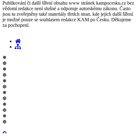
Publikování či další šíření obsahu www stránek kampocesku.cz bez
vědomí redakce není slušné a odporuje autorskému zákonu. Často
jsou tu zveřejněny také materiály třetích stran, kde jejich další šíření
je možné pouze se souhlasem redakce KAM po Česku. Děkujeme
za pochopení.
❅
❆
❅
❆
❅
❆
❅
❆
❅
❆
❅
❆