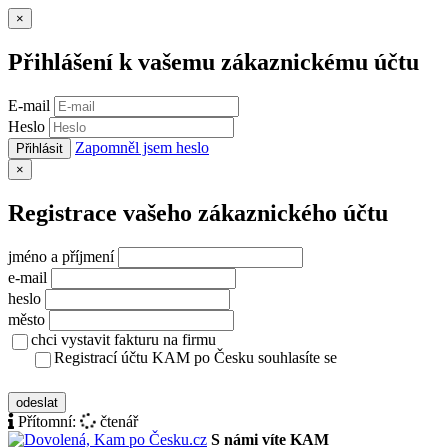
Zavřít
×
Přihlášení k vašemu zákaznickému účtu
E-mail
Heslo
Zapomněl jsem heslo
Přihlásit
Zavřít
×
Registrace vašeho zákaznického účtu
jméno a příjmení
e-mail
heslo
město
chci vystavit fakturu na firmu
Registrací účtu KAM po Česku souhlasíte se
zásady ochrany osobních údajů
odeslat
Přítomní:
čtenář
S námi víte KAM