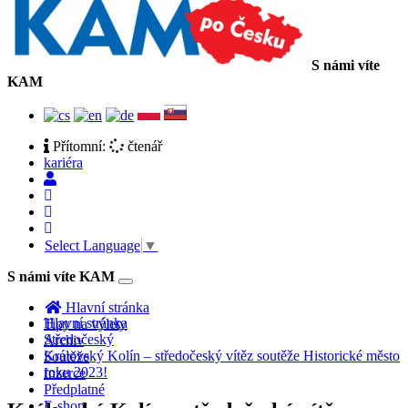
S námi víte
KAM
Přítomní:
čtenář
kariéra
Select Language
▼
S námi víte KAM
Toggle
navigation
Hlavní stránka
Hlavní stránka
Tipy na výlety
Středočeský
Archiv
Královský Kolín – středočeský vítěz soutěže Historické město
Soutěže
roku 2023!
Inzerce
Předplatné
E-shop