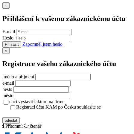
Zavřít
×
Přihlášení k vašemu zákaznickému účtu
E-mail
Heslo
Zapomněl jsem heslo
Přihlásit
Zavřít
×
Registrace vašeho zákaznického účtu
jméno a příjmení
e-mail
heslo
město
chci vystavit fakturu na firmu
Registrací účtu KAM po Česku souhlasíte se
zásady ochrany osobních údajů
odeslat
Přítomní:
čtenář