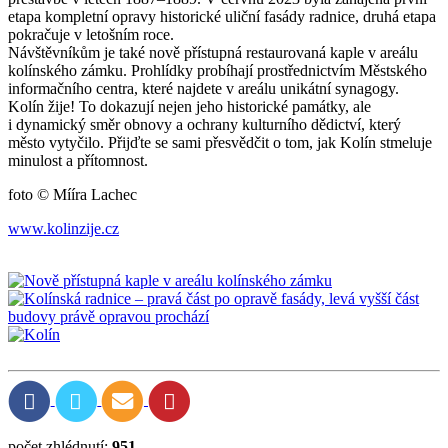
etapa kompletní opravy historické uliční fasády radnice, druhá etapa
pokračuje v letošním roce.
Návštěvníkům je také nově přístupná restaurovaná kaple v areálu
kolínského zámku. Prohlídky probíhají prostřednictvím Městského
informačního centra, které najdete v areálu unikátní synagogy.
Kolín žije! To dokazují nejen jeho historické památky, ale
i dynamický směr obnovy a ochrany kulturního dědictví, který
město vytyčilo. Přijďte se sami přesvědčit o tom, jak Kolín stmeluje
minulost a přítomnost.
foto © Mííra Lachec
www.kolinzije.cz
počet zhlédnutí:
951