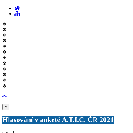
❅
❆
❅
❆
❅
❆
❅
❆
❅
❆
❅
❆
Zavřít
×
Hlasování v anketě A.T.I.C. ČR 2021
e-mail