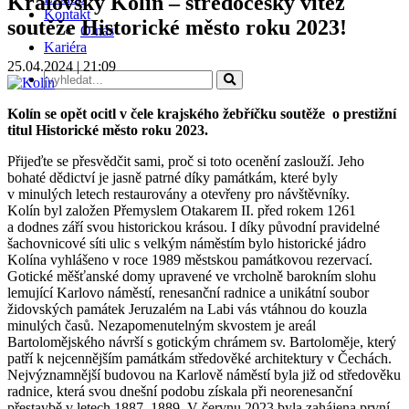
Královský Kolín – středočeský vítěz
Kontakt
soutěže Historické město roku 2023!
O nás
Kariéra
25.04.2024 | 21:09
Kolín se opět ocitl v čele krajského žebříčku soutěže o prestižní
titul Historické město roku 2023.
Přijeďte se přesvědčit sami, proč si toto ocenění zaslouží. Jeho
bohaté dědictví je jasně patrné díky památkám, které byly
v minulých letech restaurovány a otevřeny pro návštěvníky.
Kolín byl založen Přemyslem Otakarem II. před rokem 1261
a dodnes září svou historickou krásou. I díky původní pravidelné
šachovnicové síti ulic s velkým náměstím bylo historické jádro
Kolína vyhlášeno v roce 1989 městskou památkovou rezervací.
Gotické měšťanské domy upravené ve vrcholně barokním slohu
lemující Karlovo náměstí, renesanční radnice a unikátní soubor
židovských památek Jeruzalém na Labi vás vtáhnou do kouzla
minulých časů. Nezapomenutelným skvostem je areál
Bartolomějského návrší s gotickým chrámem sv. Bartoloměje, který
patří k nejcennějším památkám středověké architektury v Čechách.
Nejvýznamnější budovou na Karlově náměstí byla již od středověku
radnice, která svou dnešní podobu získala při neorenesanční
přestavbě v letech 1887–1889. V červnu 2023 byla zahájena první