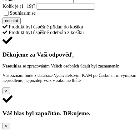
Kolik je
(1+19)
?
Souhlasím se
VŠEOBECNÝMI PODMÍNKAMI ANKETY O CENY
odeslat
Produkt byl úspěšně přidán do košíku
Produkt byl úspěšně odebrán z košíku
Děkujeme za Vaši odpověď,
Nesouhlas
se zpracováním Vašich osobních údajů byl zaznamenán.
Váš záznam bude z databáze Vydavatelstvím KAM po Česku s.r.o. vymazán
neprodleně, nejpozději však v zákonné lhůtě.
×
Váš hlas byl započítán. Děkujeme.
×