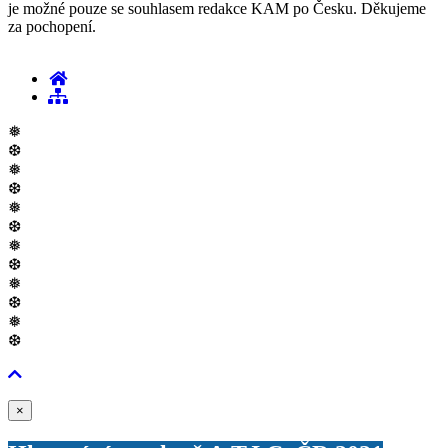
je možné pouze se souhlasem redakce KAM po Česku. Děkujeme
za pochopení.
❅
❆
❅
❆
❅
❆
❅
❆
❅
❆
❅
❆
Zavřít
×