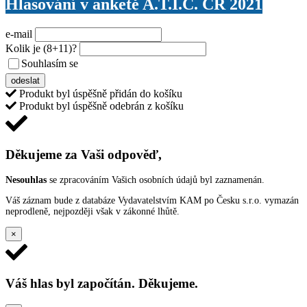
Hlasování v anketě A.T.I.C. ČR 2021
e-mail
Kolik je
(8+11)
?
Souhlasím se
VŠEOBECNÝMI PODMÍNKAMI ANKETY O CENY
odeslat
Produkt byl úspěšně přidán do košíku
Produkt byl úspěšně odebrán z košíku
Děkujeme za Vaši odpověď,
Nesouhlas
se zpracováním Vašich osobních údajů byl zaznamenán.
Váš záznam bude z databáze Vydavatelstvím KAM po Česku s.r.o. vymazán
neprodleně, nejpozději však v zákonné lhůtě.
×
Váš hlas byl započítán. Děkujeme.