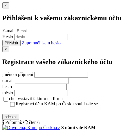
Zavřít
×
Přihlášení k vašemu zákaznickému účtu
E-mail
Heslo
Zapomněl jsem heslo
Přihlásit
Zavřít
×
Registrace vašeho zákaznického účtu
jméno a příjmení
e-mail
heslo
město
chci vystavit fakturu na firmu
Registrací účtu KAM po Česku souhlasíte se
zásady ochrany osobních údajů
odeslat
Přítomní:
čtenář
S námi víte KAM