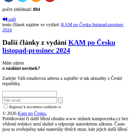
počet zhlédnutí:
884
zpět
tento článek najdete ve vydání:
KAM po Česku listopad-prosinec
2024
Další články z vydání
KAM po Česku
listopad-prosinec 2024
Máte zájem
o zásílání novinek?
Zadejte Vaši emailovou adresu a zajistěte si tak aktuality z České
republiky.
Registrací k newsletteru souhlasíte se
zásadami ochrany osobních údajů
© 2026
Kam po Česku.
Publikování či další šíření obsahu www stránek kampocesku.cz bez
vědomí redakce není slušné a odporuje autorskému zákonu. Často
jsou tu zveřejněny také materiály třetích stran, kde jejich další šíření