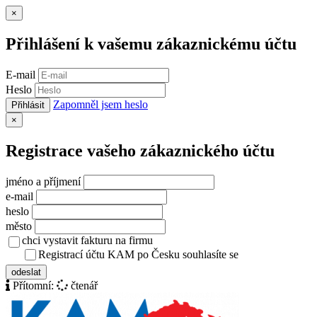
Zavřít
×
Přihlášení k vašemu zákaznickému účtu
E-mail
Heslo
Zapomněl jsem heslo
Přihlásit
Zavřít
×
Registrace vašeho zákaznického účtu
jméno a příjmení
e-mail
heslo
město
chci vystavit fakturu na firmu
Registrací účtu KAM po Česku souhlasíte se
zásady ochrany osob
odeslat
Přítomní:
čtenář