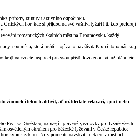
íka přírody, kultury i aktivního odpočinku.
Orlických hor, kde si přijdou na své vášniví lyžaři i ti, kdo preferují
ky.
 objevování romantických skalních měst na Broumovsku, každý
y jsou místa, která určitě stojí za to navštívit. Kromě toho náš kraj
 kraji naleznete inspiraci pro svou příští dovolenou, ať už plánujete
zimních i letních aktivit, ať už hledáte relaxaci, sport nebo
ebo Pec pod Sněžkou, nabízejí upravené sjezdovky pro lyžaře všech
elším osvětleným okruhem pro běžecké lyžování v České republice.
 horskými stezkami. Nezapomeňte navštívit i některé z místních