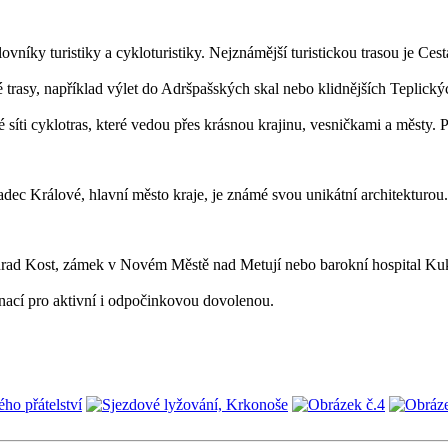
vníky turistiky a cykloturistiky. Nejznámější turistickou trasou je Ces
é trasy, například výlet do Adršpašských skal nebo klidnějších Teplic
 síti cyklotras, které vedou přes krásnou krajinu, vesničkami a městy. P
dec Králové, hlavní město kraje, je známé svou unikátní architekturou. 
hrad Kost, zámek v Novém Městě nad Metují nebo barokní hospital Kuks
tinací pro aktivní i odpočinkovou dovolenou.