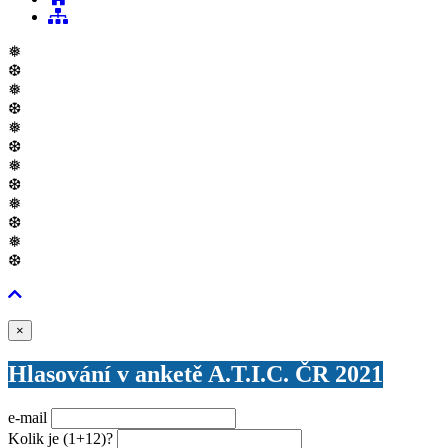
❅
❆
❅
❆
❅
❆
❅
❆
❅
❆
❅
❆
Zavřít
×
Hlasování v anketě A.T.I.C. ČR 2021
e-mail
Kolik je
(1+12)
?