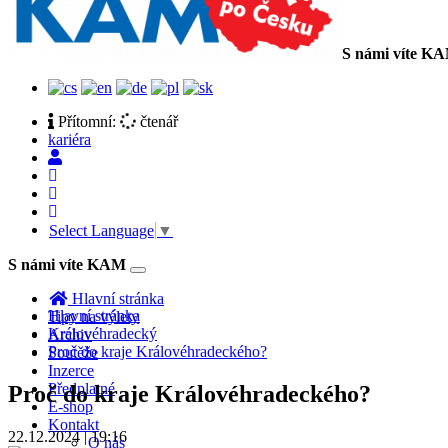
S námi víte K
Přítomní:
čtenář
kariéra
Select Language
▼
S námi víte KAM
Toggle
navigation
Hlavní stránka
Hlavní stránka
Tipy na výlety
Královéhradecký
Archiv
Proč do kraje Královéhradeckého?
Soutěže
Inzerce
Předplatné
Proč do kraje Královéhradeckého?
E-shop
Kontakt
22.12.2024 | 19:16
O nás