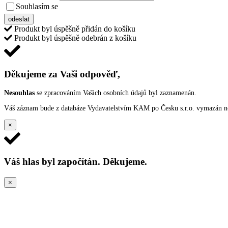
Souhlasím se
VŠEOBECNÝMI PODMÍNKAMI ANKETY O CENY
odeslat
Produkt byl úspěšně přidán do košíku
Produkt byl úspěšně odebrán z košíku
Děkujeme za Vaši odpověď,
Nesouhlas
se zpracováním Vašich osobních údajů byl zaznamenán.
Váš záznam bude z databáze Vydavatelstvím KAM po Česku s.r.o. vymazán nep
×
Váš hlas byl započítán. Děkujeme.
×