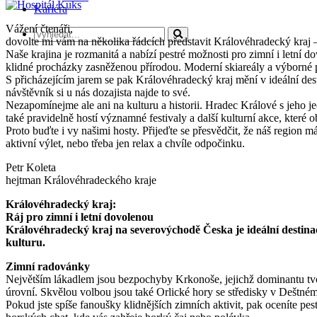
Kariéra
Vážení čtenáři,
dovolte mi vám na několika řádcích představit Královéhradecký kraj –
Naše krajina je rozmanitá a nabízí pestré možnosti pro zimní i letní d
klidné procházky zasněženou přírodou. Moderní skiareály a výborné p
S přicházejícím jarem se pak Královéhradecký kraj mění v ideální de
návštěvník si u nás dozajista najde to své.
Nezapomínejme ale ani na kulturu a historii. Hradec Králové s jeho je
také pravidelně hostí významné festivaly a další kulturní akce, které o
Proto buďte i vy našimi hosty. Přijeďte se přesvědčit, že náš region m
aktivní výlet, nebo třeba jen relax a chvíle odpočinku.
Petr Koleta
hejtman Královéhradeckého kraje
Královéhradecký kraj:
Ráj pro zimní i letní dovolenou
Královéhradecký kraj na severovýchodě Česka je ideální destinací
kulturu.
Zimní radovánky
Největším lákadlem jsou bezpochyby Krkonoše, jejichž dominantu tvo
úrovní. Skvělou volbou jsou také Orlické hory se středisky v Deštn
Pokud jste spíše fanoušky klidnějších zimních aktivit, pak oceníte 