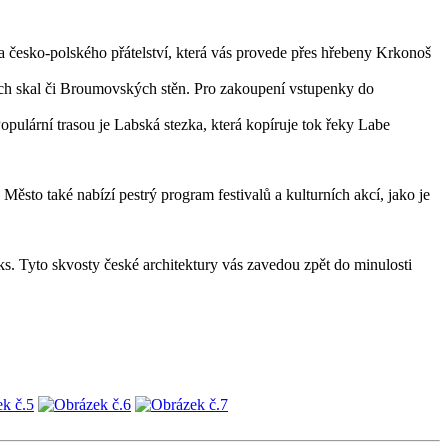
ta česko­‑polského přátelství, která vás provede přes hřebeny Krkonoš
kých skal či Broumovských stěn. Pro zakoupení vstupenky do
opulární trasou je Labská stezka, která kopíruje tok řeky Labe
Město také nabízí pestrý program festivalů a kulturních akcí, jako je
. Tyto skvosty české architektury vás zavedou zpět do minulosti