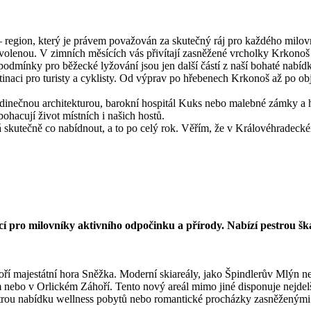
 region, který je právem považován za skutečný ráj pro každého milovn
ovolenou. V zimních měsících vás přivítají zasněžené vrcholky Krkonoš a 
odmínky pro běžecké lyžování jsou jen další částí z naší bohaté nabíd
stinaci pro turisty a cyklisty. Od výprav po hřebenech Krkonoš až po
dinečnou architekturou, barokní hospitál Kuks nebo malebné zámky a hrad
bohacují život místních i našich hostů.
á skutečně co nabídnout, a to po celý rok. Věřím, že v Královéhradeckém
 pro milovníky aktivního odpočinku a přírody. Nabízí pestrou škálu 
ří majestátní hora Sněžka. Moderní skiareály, jako Špindlerův Mlýn n
ém nebo v Orlickém Záhoří. Tento nový areál mimo jiné disponuje nejd
pestrou nabídku wellness pobytů nebo romantické procházky zasněženými