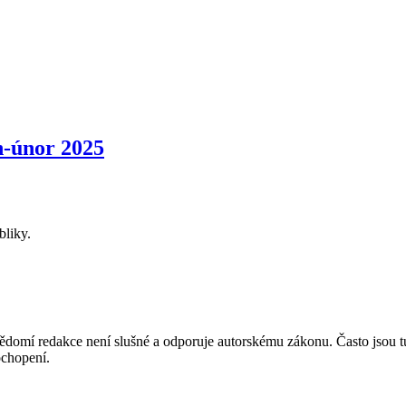
-únor 2025
bliky.
mí redakce není slušné a odporuje autorskému zákonu. Často jsou tu zve
chopení.