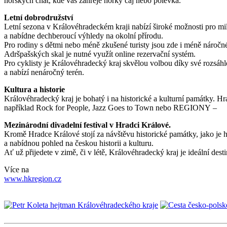
horských chat, kde vás zahřeje horký čaj nebo polévka.
Letní dobrodružství
Letní sezona v Královéhradeckém kraji nabízí široké možnosti pro milo
a nabídne dechberoucí výhledy na okolní přírodu.
Pro rodiny s dětmi nebo méně zkušené turisty jsou zde i méně náročn
Adršpašských skal je nutné využít online rezervační systém.
Pro cyklisty je Královéhradecký kraj skvělou volbou díky své rozsáhlé
a nabízí nenáročný terén.
Kultura a historie
Královéhradecký kraj je bohatý i na historické a kulturní památky. Hra
například Rock for People, Jazz Goes to Town nebo REGIONY –
Mezinárodní divadelní festival v Hradci Králové.
Kromě Hradce Králové stojí za návštěvu historické památky, jako je 
a nabídnou pohled na českou historii a kulturu.
Ať už přijedete v zimě, či v létě, Královéhradecký kraj je ideální des
Více na
www.hkregion.cz