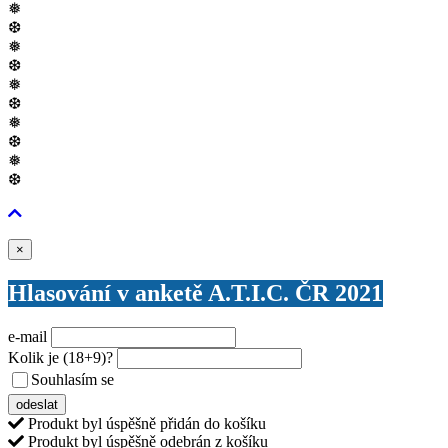
❅
❆
❅
❆
❅
❆
❅
❆
❅
❆
Zavřít
×
Hlasování v anketě A.T.I.C. ČR 2021
e-mail
Kolik je
(18+9)
?
Souhlasím se
VŠEOBECNÝMI PODMÍNKAMI ANKETY O CENY
odeslat
Produkt byl úspěšně přidán do košíku
Produkt byl úspěšně odebrán z košíku