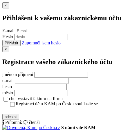
Zavřít
×
Přihlášení k vašemu zákaznickému účtu
E-mail
Heslo
Zapomněl jsem heslo
Přihlásit
Zavřít
×
Registrace vašeho zákaznického účtu
jméno a příjmení
e-mail
heslo
město
chci vystavit fakturu na firmu
Registrací účtu KAM po Česku souhlasíte se
zásady ochrany osobních údajů
odeslat
Přítomní:
čtenář
S námi víte KAM