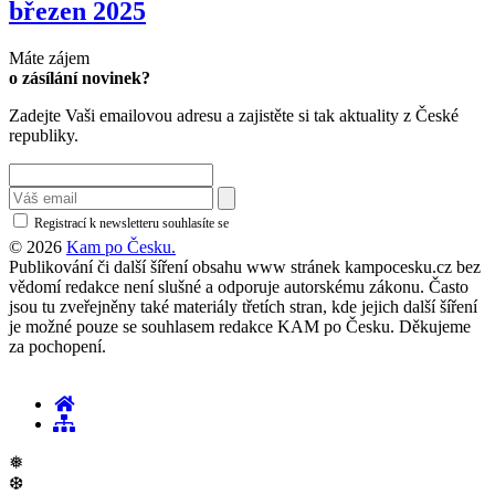
březen 2025
Máte zájem
o zásílání novinek?
Zadejte Vaši emailovou adresu a zajistěte si tak aktuality z České
republiky.
Registrací k newsletteru souhlasíte se
zásadami ochrany osobních údajů
© 2026
Kam po Česku.
Publikování či další šíření obsahu www stránek kampocesku.cz bez
vědomí redakce není slušné a odporuje autorskému zákonu. Často
jsou tu zveřejněny také materiály třetích stran, kde jejich další šíření
je možné pouze se souhlasem redakce KAM po Česku. Děkujeme
za pochopení.
❅
❆