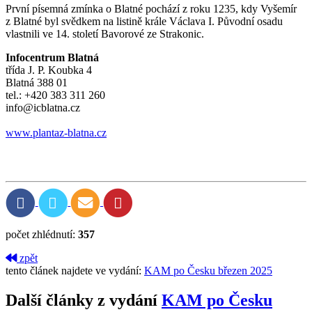
První písemná zmínka o Blatné pochází z roku 1235, kdy Vyšemír
z Blatné byl svědkem na listině krále Václava I. Původní osadu
vlastnili ve 14. století Bavorové ze Strakonic.
Infocentrum Blatná
třída J. P. Koubka 4
Blatná 388 01
tel.: +420 383 311 260
info@icblatna.cz
www.plantaz‑blatna.cz
počet zhlédnutí:
357
zpět
tento článek najdete ve vydání:
KAM po Česku březen 2025
Další články z vydání
KAM po Česku