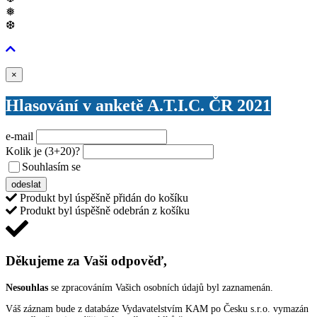
❅
❆
Zavřít
×
Hlasování v anketě A.T.I.C. ČR 2021
e-mail
Kolik je
(3+20)
?
Souhlasím se
VŠEOBECNÝMI PODMÍNKAMI ANKETY O CENY
odeslat
Produkt byl úspěšně přidán do košíku
Produkt byl úspěšně odebrán z košíku
Děkujeme za Vaši odpověď,
Nesouhlas
se zpracováním Vašich osobních údajů byl zaznamenán.
Váš záznam bude z databáze Vydavatelstvím KAM po Česku s.r.o. vymazán