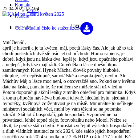
Kontakt
25.04.2025 | 22:04
O nás
Kariéra
Celé aktuální číslo
ke stažení zde
Milí čtenáři,
apríl je historií a je tu květen, máj, poetů lásky čas. Ale jak už to tak
chodí posledních dvě stě tisíc let od příchodu Homo sapiens, je
dobré, když jsou na lásku dva, lepší je, když jsou opačného pohlaví,
a nejlepší, když se mají rádi. Co věděla o lásce dnešní ikona
zamilovaných Karel Hynek Mácha, člověk povahy hluboké,
cituplné, leč nepřístupné, samotářské a nespokojené, nevím. Ale
Máchův Máj o lásce moc není, o otcovraždě ano. Pokud se v květnu
dáte na lásku, pamatujte, že rodičem se můžete stát už v lednu.
Potom doporučuji akční letáky zimního oblečení pro miminka. Když
k tomu připočtu návštěvu budoucí tchýně, hledání bytu, sjednání
hypotéky, květnová zdrženlivost je na místě. Minimálně to neříkejte
ministrovi sociálních věcí, mohl by vám těšení se na potomka
zdražit. Stát totiž hospodaří, jak hospodaří. Vzpomeňme na
privatizaci, lehké topné oleje, fotovoltaiku nebo Motol. Nelze se
divit, že peníze státu chybí. Eurostat zveřejnil výsledek hospodaření
a dluh vládních institucí za rok 2024, kde saldo jejich hospodaření
skončilo za rok 2024 schodkem 2,2 % HDP, což je 177,2 mld. Kč.