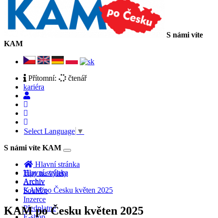
S námi víte
KAM
Přítomní:
čtenář
kariéra
Select Language
▼
S námi víte KAM
Toggle
navigation
Hlavní stránka
Hlavní stránka
Tipy na výlety
Archiv
Archiv
KAM po Česku květen 2025
Soutěže
Inzerce
Předplatné
KAM po Česku květen 2025
E-shop