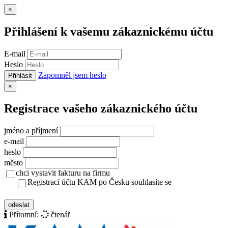
Zavřít
×
Přihlášení k vašemu zákaznickému účtu
E-mail
Heslo
Zapomněl jsem heslo
Přihlásit
Zavřít
×
Registrace vašeho zákaznického účtu
jméno a příjmení
e-mail
heslo
město
chci vystavit fakturu na firmu
Registrací účtu KAM po Česku souhlasíte se
zásady ochrany osobních údajů
odeslat
Přítomní:
čtenář