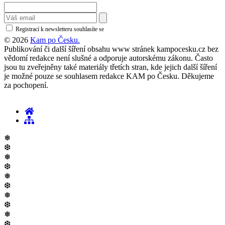
Registrací k newsletteru souhlasíte se
zásadami ochrany osobních údajů
© 2026
Kam po Česku.
Publikování či další šíření obsahu www stránek kampocesku.cz bez
vědomí redakce není slušné a odporuje autorskému zákonu. Často
jsou tu zveřejněny také materiály třetích stran, kde jejich další šíření
je možné pouze se souhlasem redakce KAM po Česku. Děkujeme
za pochopení.
❅
❆
❅
❆
❅
❆
❅
❆
❅
❆