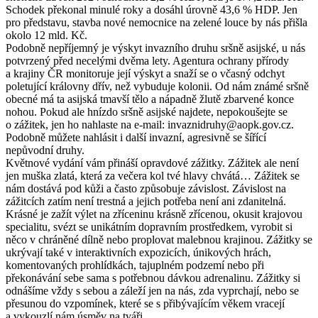
Schodek překonal minulé roky a dosáhl úrovně 43,6 % HDP. Jen
pro představu, stavba nové nemocnice na zelené louce by nás přišla
okolo 12 mld. Kč.
Podobně nepříjemný je výskyt invazního druhu sršně asijské, u nás
potvrzený před necelými dvěma lety. Agentura ochrany přírody
a krajiny ČR monitoruje její výskyt a snaží se o včasný odchyt
poletující královny dřív, než vybuduje kolonii. Od nám známé sršně
obecné má ta asijská tmavší tělo a nápadně žlutě zbarvené konce
nohou. Pokud ale hnízdo sršně asijské najdete, nepokoušejte se
o zážitek, jen ho nahlaste na e­‑mail: invaznidruhy@aopk.gov.cz.
Podobně můžete nahlásit i další invazní, agresivně se šířící
nepůvodní druhy.
Květnové vydání vám přináší opravdové zážitky. Zážitek ale není
jen muška zlatá, která za večera kol tvé hlavy chvátá… Zážitek se
nám dostává pod kůži a často způsobuje závislost. Závislost na
zážitcích zatím není trestná a jejich potřeba není ani zdanitelná.
Krásné je zažít výlet na zříceninu krásně zřícenou, okusit krajovou
specialitu, svézt se unikátním dopravním prostředkem, vyrobit si
něco v chráněné dílně nebo proplovat malebnou krajinou. Zážitky se
ukrývají také v interaktivních expozicích, únikových hrách,
komentovaných prohlídkách, tajuplném podzemí nebo při
překonávání sebe sama s potřebnou dávkou adrenalinu. Zážitky si
odnášíme vždy s sebou a záleží jen na nás, zda vyprchají, nebo se
přesunou do vzpomínek, které se s přibývajícím věkem vracejí
a vykouzlí nám úsměv na tváři.