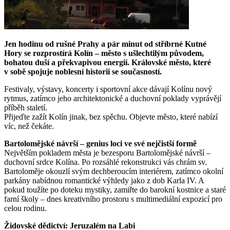
Jen hodinu od rušné Prahy a pár minut od stříbrné Kutné
Hory se rozprostírá Kolín – město s ušlechtilým původem,
bohatou duší a překvapivou energií. Královské město, které
v sobě spojuje noblesní historii se současností.
Festivaly, výstavy, koncerty i sportovní akce dávají Kolínu nový
rytmus, zatímco jeho architektonické a duchovní poklady vyprávějí
příběh staletí.
Přijeďte zažít Kolín jinak, bez spěchu. Objevte město, které nabízí
víc, než čekáte.
Bartolomějské návrší – genius loci ve své nejčistší formě
Největším pokladem města je bezesporu Bartolomějské návrší –
duchovní srdce Kolína. Po rozsáhlé rekonstrukci vás chrám sv.
Bartoloměje okouzlí svým dechberoucím interiérem, zatímco okolní
parkány nabídnou romantické výhledy jako z dob Karla IV. A
pokud toužíte po doteku mystiky, zamiřte do barokní kostnice a staré
farní školy – dnes kreativního prostoru s multimediální expozicí pro
celou rodinu.
Židovské dědictví: Jeruzalém na Labi