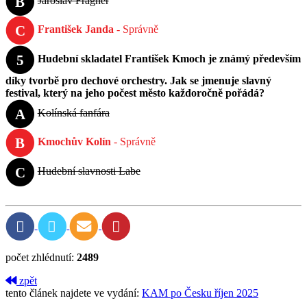
B
Jaroslav Fragner
C
František Janda
- Správně
5
Hudební skladatel František Kmoch je známý především
díky tvorbě pro dechové orchestry. Jak se jmenuje slavný
festival, který na jeho počest město každoročně pořádá?
A
Kolínská fanfára
B
Kmochův Kolín
- Správně
C
Hudební slavnosti Labe
počet zhlédnutí:
2489
zpět
tento článek najdete ve vydání:
KAM po Česku říjen 2025