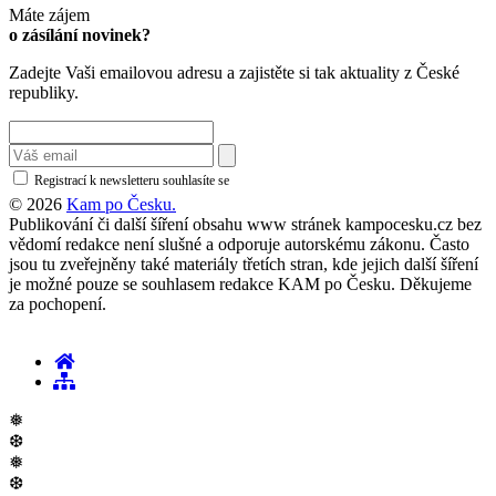
Máte zájem
o zásílání novinek?
Zadejte Vaši emailovou adresu a zajistěte si tak aktuality z České
republiky.
Registrací k newsletteru souhlasíte se
zásadami ochrany osobních údajů
© 2026
Kam po Česku.
Publikování či další šíření obsahu www stránek kampocesku.cz bez
vědomí redakce není slušné a odporuje autorskému zákonu. Často
jsou tu zveřejněny také materiály třetích stran, kde jejich další šíření
je možné pouze se souhlasem redakce KAM po Česku. Děkujeme
za pochopení.
❅
❆
❅
❆