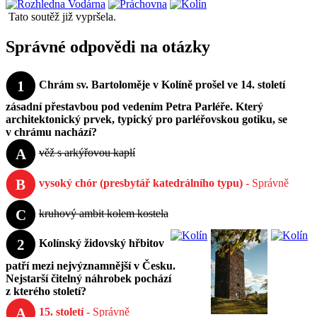
Tato soutěž již vypršela.
Správné odpovědi na otázky
1
Chrám sv. Bartoloměje v Kolíně prošel ve 14. století
zásadní přestavbou pod vedením Petra Parléře. Který
architektonický prvek, typický pro parléřovskou gotiku, se
v chrámu nachází?
A
věž s arkýřovou kaplí
B
vysoký chór (presbytář katedrálního typu)
- Správně
C
kruhový ambit kolem kostela
2
Kolínský židovský hřbitov
patří mezi nejvýznamnější v Česku.
Nejstarší čitelný náhrobek pochází
z kterého století?
A
15. století
- Správně