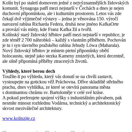
Kolín byl po staletí domovem jedné z nejvýznamnějších židovských
komunit. Synagoga patří mezi nejstarší v Čechách a dnes je nejen
duchovní připomínkou, ale i kulturním prostorem. Letos vás zde
čekají dvě výjimečné výstavy – jedna je věnována 150. výročí
narození rabína Richarda Federa, druhá nese jméno KafkaOrte
a provází vás místy, kde Franz Kafka žil a tvořil.
Kolínský starý židovský hřbitov patří mezi nejstarší v republice, je
zde téměř 2 700 náhrobků – každý s vlastním příběhem. Pochován
je tu i syn slavného pražského rabína Jehudy Löwa (Maharala).
Nový židovský hřbitov je místem pietní připomínky obětí
holocaustu, stejně jako stezka Kameny zmizelých, která decentně,
ale silně připomíná příběhy ztracených životů.
Výhledy, které berou dech
Toužíte­‑li po výhledu, který vás donutí se na chvíli zastavit,
vystoupejte na gotickou věž Práchovna. Dříve skladiště střelného
prachu, dnes vyhlídka, ze které se otevírá panorama města
s dominantou chrámu sv. Bartoloměje v celé své kráse.
A pokud preferujete spojení výšky s industriálním půvabem, pak
nesmíte minout rozhlednu Vodárna, technický a architektonický
skvost meziválečné architektury.
www.kolinzije.cz