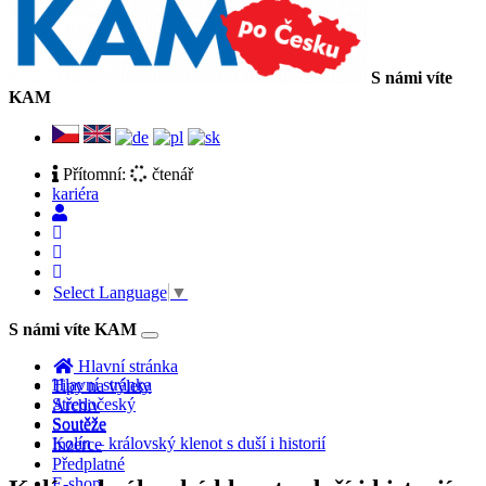
S námi víte
KAM
Přítomní:
čtenář
kariéra
Select Language
▼
S námi víte KAM
Toggle
navigation
Hlavní stránka
Hlavní stránka
Tipy na výlety
Středočeský
Archiv
Soutěže
Soutěže
Kolín – královský klenot s duší i historií
Inzerce
Předplatné
E-shop