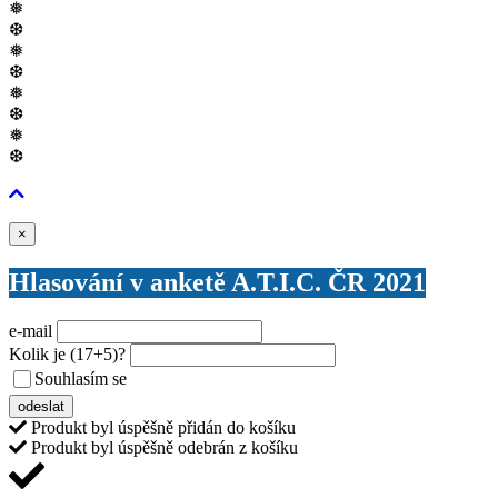
❅
❆
❅
❆
❅
❆
❅
❆
Zavřít
×
Hlasování v anketě A.T.I.C. ČR 2021
e-mail
Kolik je
(17+5)
?
Souhlasím se
VŠEOBECNÝMI PODMÍNKAMI ANKETY O CENY
odeslat
Produkt byl úspěšně přidán do košíku
Produkt byl úspěšně odebrán z košíku