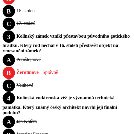
B
16. století
C
17. století
3
Kolínský zámek vznikl přestavbou původního gotického
hrádku. Který rod nechal v 16. století přestavět objekt na
renesanční zámek?
A
Pernštejnové
B
Žerotínové
- Správně
C
Veithové
4
Kolínská vodárenská věž je významná technická
památka. Který známý český architekt navrhl její finální
podobu?
A
Jan Kotěra