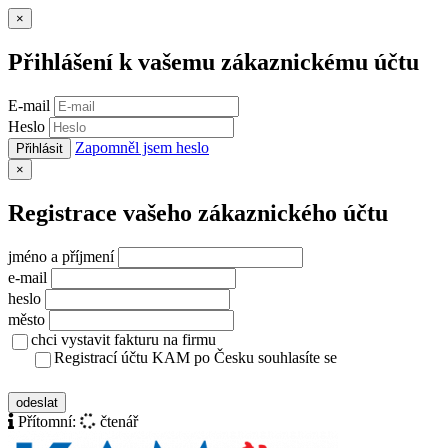
Zavřít
×
Přihlášení k vašemu zákaznickému účtu
E-mail
Heslo
Zapomněl jsem heslo
Přihlásit
Zavřít
×
Registrace vašeho zákaznického účtu
jméno a příjmení
e-mail
heslo
město
chci vystavit fakturu na firmu
Registrací účtu KAM po Česku souhlasíte se
zásady ochrany osobních údajů
odeslat
Přítomní:
čtenář