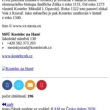
olomouckého biskupa Jindřicha Zdíka z roku 1131. Od roku 1273
vlastnil Kostelec Mikuláš I. Opavský. Roku 1322 toto panství získal
Vok z Kravař. Jako městečko je pak Kostelec zmiňován v listině
z roku 1340.
foto © www.vz-mesta.eu
MěÚ Kostelec na Hané
Jakubské náměstí 138
t +420 582 373 203
e mestskyurad@kostelecnh.cz
www.kostelecnh.cz
počet zhlédnutí:
196
zpět
tento článek najdete ve vydání:
KAM po Česku duben 2026