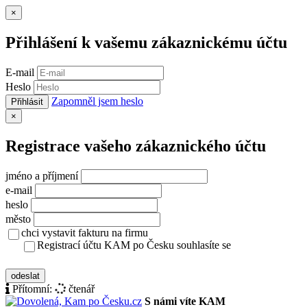
Zavřít
×
Přihlášení k vašemu zákaznickému účtu
E-mail
Heslo
Zapomněl jsem heslo
Přihlásit
Zavřít
×
Registrace vašeho zákaznického účtu
jméno a příjmení
e-mail
heslo
město
chci vystavit fakturu na firmu
Registrací účtu KAM po Česku souhlasíte se
zásady ochrany osobních údajů
odeslat
Přítomní:
čtenář
S námi víte KAM