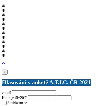
❅
❆
❅
❆
❅
❆
❅
❆
❅
❆
❅
❆
Zavřít
×
Hlasování v anketě A.T.I.C. ČR 2021
e-mail
Kolik je
(5+20)
?
Souhlasím se
VŠEOBECNÝMI PODMÍNKAMI ANKETY O CENY