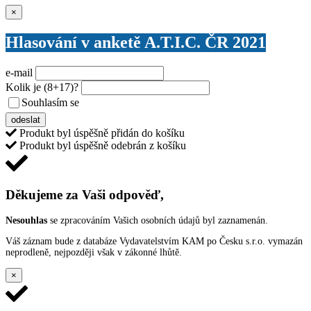
Zavřít
×
Hlasování v anketě A.T.I.C. ČR 2021
e-mail
Kolik je
(8+17)
?
Souhlasím se
VŠEOBECNÝMI PODMÍNKAMI ANKETY O CENY
odeslat
Produkt byl úspěšně přidán do košíku
Produkt byl úspěšně odebrán z košíku
Děkujeme za Vaši odpověď,
Nesouhlas
se zpracováním Vašich osobních údajů byl zaznamenán.
Váš záznam bude z databáze Vydavatelstvím KAM po Česku s.r.o. vymazán
neprodleně, nejpozději však v zákonné lhůtě.
×