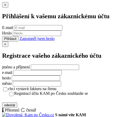
Zavřít
×
Přihlášení k vašemu zákaznickému účtu
E-mail
Heslo
Zapomněl jsem heslo
Přihlásit
Zavřít
×
Registrace vašeho zákaznického účtu
jméno a příjmení
e-mail
heslo
město
chci vystavit fakturu na firmu
Registrací účtu KAM po Česku souhlasíte se
zásady ochrany osobních údajů
odeslat
Přítomní:
čtenář
S námi víte KAM