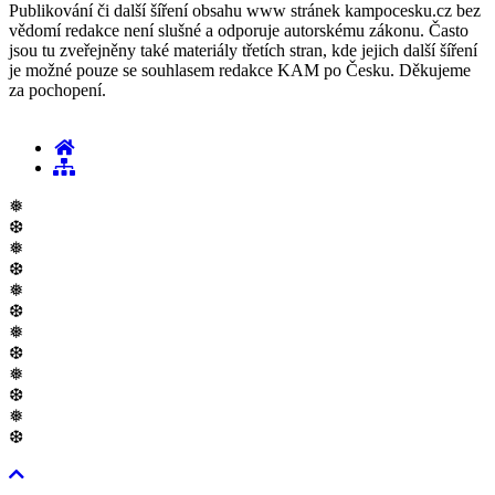
Publikování či další šíření obsahu www stránek kampocesku.cz bez
vědomí redakce není slušné a odporuje autorskému zákonu. Často
jsou tu zveřejněny také materiály třetích stran, kde jejich další šíření
je možné pouze se souhlasem redakce KAM po Česku. Děkujeme
za pochopení.
❅
❆
❅
❆
❅
❆
❅
❆
❅
❆
❅
❆