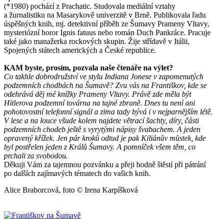
(*1980) pochází z Prachatic. Studovala me­diální vztahy
a žurnalistiku na Masarykově univerzitě v Brně. Publikovala řadu
úspěšných knih, mj. detektivní příběh ze Šumavy Prameny Vltavy,
mysteriózní horor Ignis fatuus nebo román Duch Pankráce. Pracuje
také jako manažerka rockových skupin. Žije střídavě v Itálii,
Spojených státech amerických a České republice.
KAM byste, prosím, pozvala naše čtenáře na výlet?
Co takhle dobrodružství ve stylu Indiana Jonese v zapomenutých
podzemních chodbách na Šumavě? Zvu vás na Františkov, kde se
odehrává děj mé knížky Prameny Vltavy. Právě zde měla být
Hitlerova podzemní továrna na tajné zbraně. Dnes tu není ani
pohotovostní telefonní signál a zima tady bývá i v nejparnějším létě.
V lese a na louce všude kolem najdete větrací šachty, díry, části
podzemních chodeb ještě s vyrytými nápisy švabachem. A jeden
opravený křížek. Jen pár kroků odtud je pak Kiliánův můstek, kde
byl postřelen jeden z Králů Šumavy. A pomníček všem těm, co
prchali za svobodou.
Děkuji Vám za tajemnou pozvánku a přeji hodně štěstí při pátrání
po dalších zajímavých tématech do vašich knih.
Alice Braborcová, foto © Irena Karpíšková