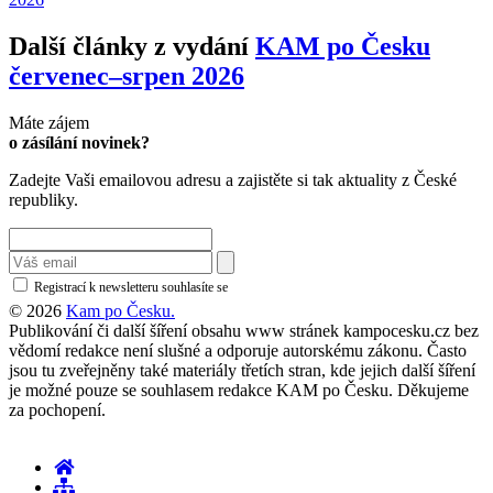
Další články z vydání
KAM po Česku
červenec–srpen 2026
Máte zájem
o zásílání novinek?
Zadejte Vaši emailovou adresu a zajistěte si tak aktuality z České
republiky.
Registrací k newsletteru souhlasíte se
zásadami ochrany osobních údajů
© 2026
Kam po Česku.
Publikování či další šíření obsahu www stránek kampocesku.cz bez
vědomí redakce není slušné a odporuje autorskému zákonu. Často
jsou tu zveřejněny také materiály třetích stran, kde jejich další šíření
je možné pouze se souhlasem redakce KAM po Česku. Děkujeme
za pochopení.