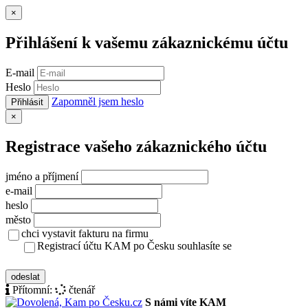
Zavřít
×
Přihlášení k vašemu zákaznickému účtu
E-mail
Heslo
Zapomněl jsem heslo
Přihlásit
Zavřít
×
Registrace vašeho zákaznického účtu
jméno a příjmení
e-mail
heslo
město
chci vystavit fakturu na firmu
Registrací účtu KAM po Česku souhlasíte se
zásady ochrany osobních údajů
odeslat
Přítomní:
čtenář
S námi víte KAM