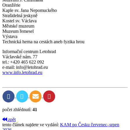
Oranžérie
Kaple sv. Jana Nepomuckého
Strašidelná jeskyně
Kostel sv. Václava
Městské muzeum
Muzeum řemesel
Výstava
Technická herna na cestách aneb fyzika hrou
Informační centrum Letohrad
Václavské nám. 77
tel.: +420 465 622 092
e-mail: info@letohrad.eu
www.info.letohrad.eu
počet zhlédnutí:
41
zpět
tento článek najdete ve vydání:
KAM po Česku červenec–srpen
2026