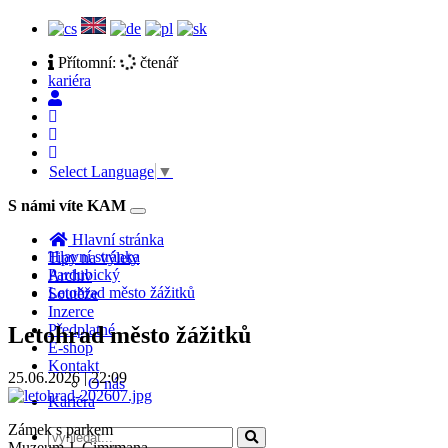
Přítomní:
čtenář
kariéra
Select Language
▼
S námi víte KAM
Toggle
navigation
Hlavní stránka
Hlavní stránka
Tipy na výlety
Pardubický
Archiv
Letohrad město žážitků
Soutěže
Inzerce
Předplatné
Letohrad město žážitků
E-shop
Kontakt
25.06.2026 | 22:09
O nás
Kariéra
Zámek s parkem
Muzeum J. Cimrmana