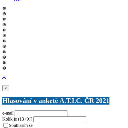
❅
❆
❅
❆
❅
❆
❅
❆
❅
❆
❅
❆
Zavřít
×
Hlasování v anketě A.T.I.C. ČR 2021
e-mail
Kolik je
(13+9)
?
Souhlasím se
VŠEOBECNÝMI PODMÍNKAMI ANKETY O CENY