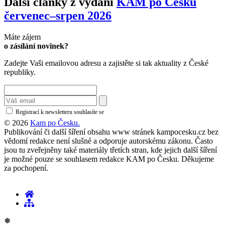
Další články z vydání
KAM po Česku
červenec–srpen 2026
Máte zájem
o zásílání novinek?
Zadejte Vaši emailovou adresu a zajistěte si tak aktuality z České
republiky.
Registrací k newsletteru souhlasíte se
zásadami ochrany osobních údajů
© 2026
Kam po Česku.
Publikování či další šíření obsahu www stránek kampocesku.cz bez
vědomí redakce není slušné a odporuje autorskému zákonu. Často
jsou tu zveřejněny také materiály třetích stran, kde jejich další šíření
je možné pouze se souhlasem redakce KAM po Česku. Děkujeme
za pochopení.
❅