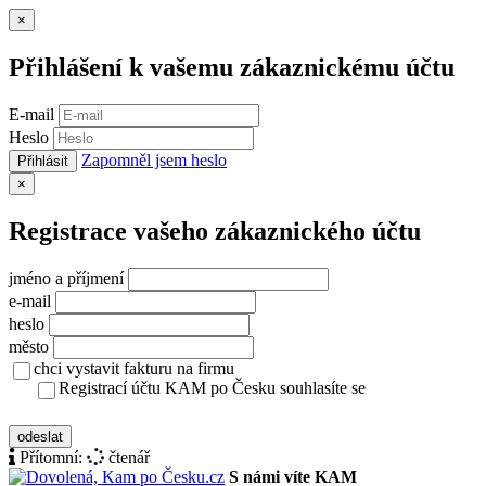
Zavřít
×
Přihlášení k vašemu zákaznickému účtu
E-mail
Heslo
Zapomněl jsem heslo
Přihlásit
Zavřít
×
Registrace vašeho zákaznického účtu
jméno a příjmení
e-mail
heslo
město
chci vystavit fakturu na firmu
Registrací účtu KAM po Česku souhlasíte se
zásady ochrany osobních údajů
odeslat
Přítomní:
čtenář
S námi víte KAM