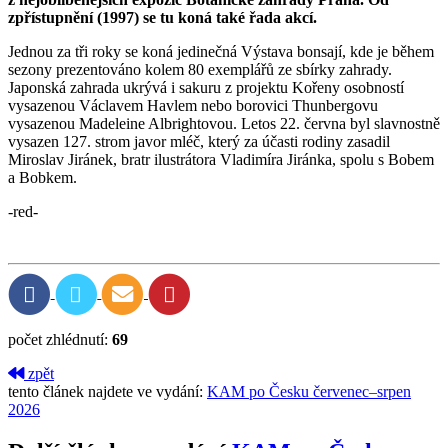
zpřístupnění (1997) se tu koná také řada akcí.
Jednou za tři roky se koná jedinečná Výstava bonsají, kde je během
sezony prezentováno kolem 80 exemplářů ze sbírky zahrady.
Japonská zahrada ukrývá i sakuru z projektu Kořeny osobností
vysazenou Václavem Havlem nebo borovici Thunbergovu
vysazenou Madeleine Albrightovou. Letos 22. června byl slavnostně
vysazen 127. strom javor mléč, který za účasti rodiny zasadil
Miroslav Jiránek, bratr ilustrátora Vladimíra Jiránka, spolu s Bobem
a Bobkem.
-red-
počet zhlédnutí:
69
zpět
tento článek najdete ve vydání:
KAM po Česku červenec–srpen
2026