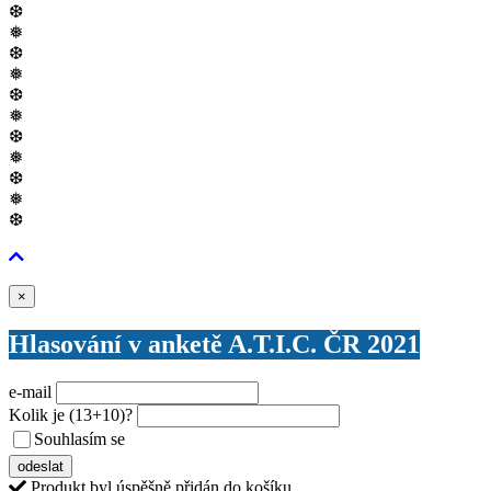
❆
❅
❆
❅
❆
❅
❆
❅
❆
❅
❆
Zavřít
×
Hlasování v anketě A.T.I.C. ČR 2021
e-mail
Kolik je
(13+10)
?
Souhlasím se
VŠEOBECNÝMI PODMÍNKAMI ANKETY O CENY
odeslat
Produkt byl úspěšně přidán do košíku