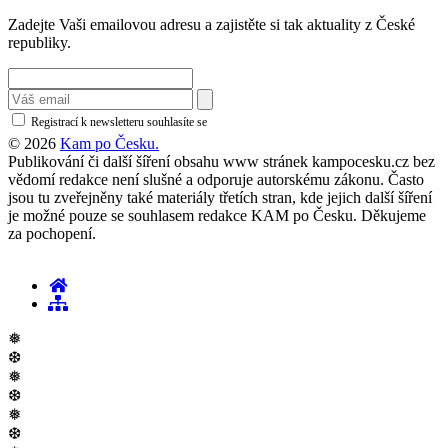
Zadejte Vaši emailovou adresu a zajistěte si tak aktuality z České
republiky.
Registrací k newsletteru souhlasíte se
zásadami ochrany osobních údajů
© 2026
Kam po Česku.
Publikování či další šíření obsahu www stránek kampocesku.cz bez
vědomí redakce není slušné a odporuje autorskému zákonu. Často
jsou tu zveřejněny také materiály třetích stran, kde jejich další šíření
je možné pouze se souhlasem redakce KAM po Česku. Děkujeme
za pochopení.
❅
❆
❅
❆
❅
❆