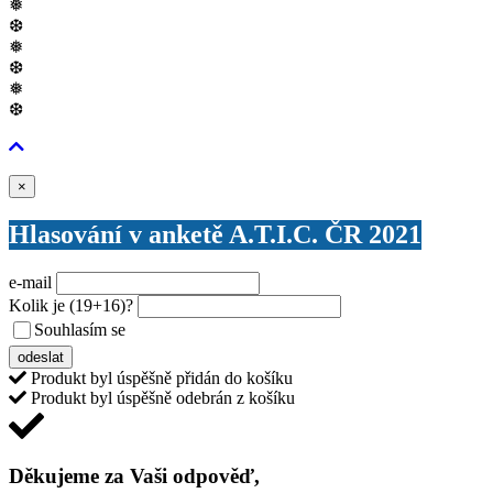
❅
❆
❅
❆
❅
❆
Zavřít
×
Hlasování v anketě A.T.I.C. ČR 2021
e-mail
Kolik je
(19+16)
?
Souhlasím se
VŠEOBECNÝMI PODMÍNKAMI ANKETY O CENY
odeslat
Produkt byl úspěšně přidán do košíku
Produkt byl úspěšně odebrán z košíku
Děkujeme za Vaši odpověď,