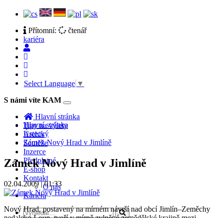
Přítomní:
čtenář
kariéra
Select Language
▼
S námi víte KAM
Toggle
navigation
Hlavní stránka
Hlavní stránka
Tipy na výlety
Ústecký
Archiv
Zámek Nový Hrad v Jimlíně
Soutěže
Inzerce
Předplatné
Zámek Nový Hrad v Jimlíně
E-shop
Kontakt
02.04.2009 | 01:33
O nás
Kariéra
Nový Hrad, postavený na mírném návrší nad obcí Jimlín–Zeměchy
nedaleko Loun, tvoří v mírně zvlněné zemědělské krajině mezi