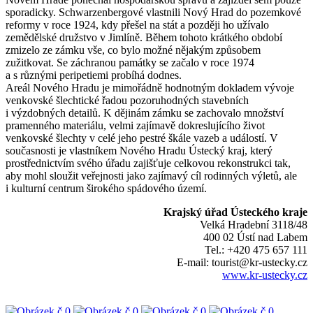
sporadicky. Schwarzenbergové vlastnili Nový Hrad do pozemkové
reformy v roce 1924, kdy přešel na stát a později ho užívalo
zemědělské družstvo v Jimlíně. Během tohoto krátkého období
zmizelo ze zámku vše, co bylo možné nějakým způsobem
zužitkovat. Se záchranou památky se začalo v roce 1974
a s různými peripetiemi probíhá dodnes.
Areál Nového Hradu je mimořádně hodnotným dokladem vývoje
venkovské šlechtické řadou pozoruhodných stavebních
i výzdobných detailů. K dějinám zámku se zachovalo množství
pramenného materiálu, velmi zajímavě dokreslujícího život
venkovské šlechty v celé jeho pestré škále vazeb a událostí. V
současnosti je vlastníkem Nového Hradu Ústecký kraj, který
prostřednictvím svého úřadu zajišťuje celkovou rekonstrukci tak,
aby mohl sloužit veřejnosti jako zajímavý cíl rodinných výletů, ale
i kulturní centrum širokého spádového území.
Krajský úřad Ústeckého kraje
Velká Hradební 3118/48
400 02 Ústí nad Labem
Tel.: +420 475 657 111
E-mail: tourist@kr-ustecky.cz
www.kr-ustecky.cz