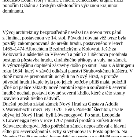
pohořím Džbánu a Českým středohořím výraznou krajinnou
dominantu.
Vývoj architektury bezprostředně navázal na novou tvrz pánů
z Jimlína, postavenou ve 14. stol. Původní obytná věž tvrze byla
později zakomponovaná do areálu hradu, postaveného v letech
1465–1474 Albrechtem Bezdružickým z Kolovrat. Ještě za
Kolovratů a následně za Vřesovců a pánů z Liběchova probíhala
postupná přestavba hradu, chráněného příkopy a valy, na zámek.
K výraznějšímu doplnění zástavby došlo po smrti Jana z Aldringenu
roku 1634, který v závěti odkázal panství Strahovskému klášteru. V
době moru se premonstráti uchýlili na Nový Hrad, a protože
původní hradní kaple byla pro jejich potřeby příliš malá, položili
jižně od paláce základy nové barokní kaple a současně k severní
hradbě nechali postavit obytné severní křídlo, které z této strany
uzavřelo areál třetího nádvoří.
Dnešní podobu získal zámek Nový Hrad za Gustava Adolfa
z Warensbachu mezi lety 1670–1690. Poslední šlechtou, trvale
obývající Nový Hrad, byli Löweneggové. Po smrti Leopolda
z Löweneggu bylo v roce 1767 panství prodáno knížeti Josefu
Schwarzenbergovi. Jeho potřebám zámek nepostačoval a hlavní
sídlo pro severozápadní Čechy si vybudoval v Postoloprtech. Na
Novém Hradě ponechal hospodářskou správu a zajížděl sem pouze