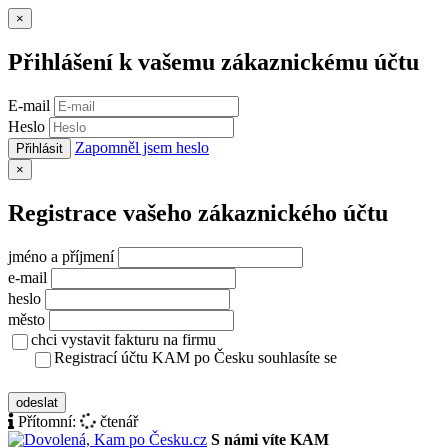
Zavřít
×
Přihlášení k vašemu zákaznickému účtu
E-mail
Heslo
Zapomněl jsem heslo
Přihlásit
Zavřít
×
Registrace vašeho zákaznického účtu
jméno a příjmení
e-mail
heslo
město
chci vystavit fakturu na firmu
Registrací účtu KAM po Česku souhlasíte se
zásady ochrany osobních údajů
odeslat
Přítomní:
čtenář
S námi víte KAM