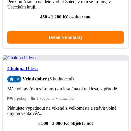
Penzion Aranka najdete v obci Žatec, v okrese Louny, v
Ústeckém kraji....
450 - 1 200 Kč osoba / noc
Detail a kontakty
Chalupa U lesa
Velmi dobré
(5 hodnocení)
8.8
Měcholupy (okres Louny) - u lesa / na okraji lesa, v přírodě
1 pokoj
1 koupelna + 1 záchod
Plánujete vypadnout na víkend z velkoměsta a strávit volné
dny na venkově?...
1 500 - 3 000 Kč objekt / noc