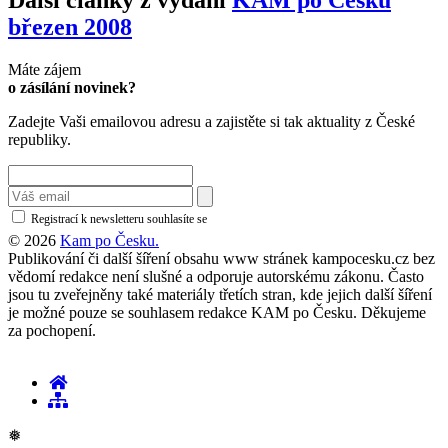
Další články z vydání
KAM po Česku
březen 2008
Máte zájem
o zásílání novinek?
Zadejte Vaši emailovou adresu a zajistěte si tak aktuality z České
republiky.
Registrací k newsletteru souhlasíte se
zásadami ochrany osobních údajů
© 2026
Kam po Česku.
Publikování či další šíření obsahu www stránek kampocesku.cz bez
vědomí redakce není slušné a odporuje autorskému zákonu. Často
jsou tu zveřejněny také materiály třetích stran, kde jejich další šíření
je možné pouze se souhlasem redakce KAM po Česku. Děkujeme
za pochopení.
❅