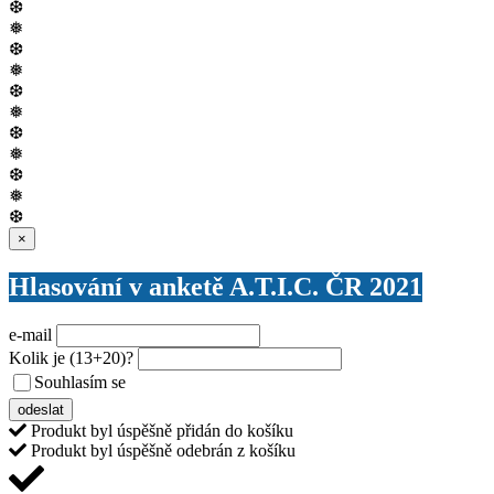
❆
❅
❆
❅
❆
❅
❆
❅
❆
❅
❆
Zavřít
×
Hlasování v anketě A.T.I.C. ČR 2021
e-mail
Kolik je
(13+20)
?
Souhlasím se
VŠEOBECNÝMI PODMÍNKAMI ANKETY O CENY
odeslat
Produkt byl úspěšně přidán do košíku
Produkt byl úspěšně odebrán z košíku