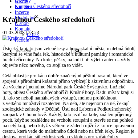
Ústecký
Archiv
Krajinou Českého středohoří
Soutěže
Inzerce
Předplatné
Krajinou Českého středohoří
E-shop
Kontakt
01.03.2008 | 23:23
O nás
Kariéra
Ústecký kraj, to jsou zelené lesy a hory, skalní města, malebná údolí,
kterými se vine řada řek, historické a kulturní památky i romantické
hradní zříceniny. Na kole, pěšky, na lodi i při výletu autem – vždy
objevíte něco nového, co stojí za to vidět.
Celá oblast je protkána dobře značenými pěšími trasami, které ve
spojení s přírodními krásami přímo vybízejí k aktivnímu odpočinku.
Za všechny jmenujme Národní park České Švýcarsko, Lužické
hory, oblast Českého středohoří či Krušné hory. Řadu míst v kraji si
ti, kdo se nebojí namáhavých výstupů, mohou prohlédnout
z velkého množství rozhleden. Na děti, ale nejenom na ně, čekají
zoologické zahrady v Děčíně, Ústí nad Labem a Podkrušnohorský
zoopark v Chomutově. Každý, kdo jezdí na kole, zná ten příjemný
pocit, když se rozhlédne na vrcholu stoupání a otevře se mu pohled
na celý kraj, nebo když s větrem v zádech ujíždí z kopce upravenou
cestou, která vede do malebného údolí nebo na břeh řeky. Region je
doslova protkán sítí cyklostezek a cyklotras pro začátečníky,