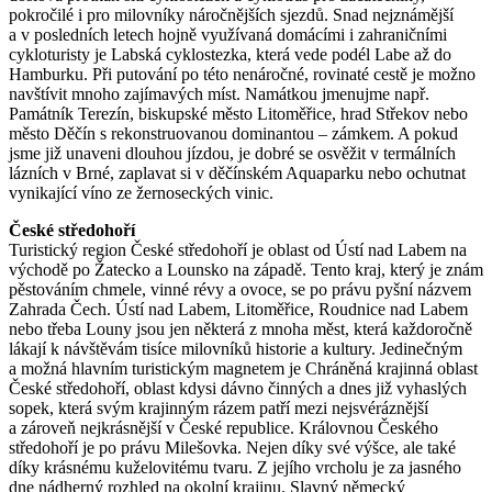
pokročilé i pro milovníky náročnějších sjezdů. Snad nejznámější
a v posledních letech hojně využívaná domácími i zahraničními
cykloturisty je Labská cyklostezka, která vede podél Labe až do
Hamburku. Při putování po této nenáročné, rovinaté cestě je možno
navštívit mnoho zajímavých míst. Namátkou jmenujme např.
Památník Terezín, biskupské město Litoměřice, hrad Střekov nebo
město Děčín s rekonstruovanou dominantou – zámkem. A pokud
jsme již unaveni dlouhou jízdou, je dobré se osvěžit v termálních
lázních v Brné, zaplavat si v děčínském Aquaparku nebo ochutnat
vynikající víno ze žernoseckých vinic.
České středohoří
Turistický region České středohoří je oblast od Ústí nad Labem na
východě po Žatecko a Lounsko na západě. Tento kraj, který je znám
pěstováním chmele, vinné révy a ovoce, se po právu pyšní názvem
Zahrada Čech. Ústí nad Labem, Litoměřice, Roudnice nad Labem
nebo třeba Louny jsou jen některá z mnoha měst, která každoročně
lákají k návštěvám tisíce milovníků historie a kultury. Jedinečným
a možná hlavním turistickým magnetem je Chráněná krajinná oblast
České středohoří, oblast kdysi dávno činných a dnes již vyhaslých
sopek, která svým krajinným rázem patří mezi nejsvéráznější
a zároveň nejkrásnější v České republice. Královnou Českého
středohoří je po právu Milešovka. Nejen díky své výšce, ale také
díky krásnému kuželovitému tvaru. Z jejího vrcholu je za jasného
dne nádherný rozhled na okolní krajinu. Slavný německý