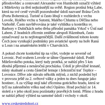
přírodovědec a cestovatel Alexander von Humboldt označil výhled
z Milešovky za třetí nejkrásnější na světě. Region protíná řeka Labe,
která na své cestě vytváří pozoruhodné údolí nazvané Brána Čech
(Porta Bohemica). Turisté si často libují v rozhledech z vrchu
Lovoše, Holého vrchu u Sutomi, Malého Chlumu u Děčína nebo
Varhoště. Často navštěvována je také vyhlídka u kostelíku sv.
Barbory v Dubičkách nebo třeba přírodní památka Vrkoč v Ústí nad
Labem. Z hradních zřícenin zmiňme alespoň Házmburk, často
označovaný za tu nejfotogeničtější. Další zvláštností tohoto koutu
Čech jsou vynikající podmínky pro aviatické sporty na hoře Raná
u Loun i na amatérském letišti v Charvátcích.
A pokud chcete konkrétní tip na výlet, vydejte se severně od
Lovosic. Pod svahem Lovoše se táhne Oparenské údolí. Podél
Milešovského potoka, který tudy protéká, se nabízí přes 5 km
dlouhá příjemná a nenáročná procházka. Údolí je převážně lesnaté,
místy skalnaté a cestu částečně lemuje i železniční trať Teplice –
Lovosice. Dříve zde stávalo několik mlýnů, z nichž poslední byl
v provozu ještě za 2. světové války a jeden tu dnes funguje jako
hostinec. A za výšlap stojí také zřícenina gotického hradu, která se
tyčí na zalesněném vršku nad obcí Opárno. Hrad pochází ze 14.
století a v jeho okolí jsou pozůstatky pravěkých lomů. Přímo z hradu
se nabízí pěkný výhled na samotné údolí i vrcholy v okolí.
www.ceskestredohori.cz