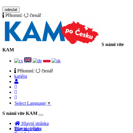
zásady ochrany osobních údajů
odeslat
Přítomní:
čtenář
S námi víte
KAM
Přítomní:
čtenář
kariéra
Select Language
▼
S námi víte KAM
Toggle
navigation
Hlavní stránka
Hlavní stránka
Tipy na výlety