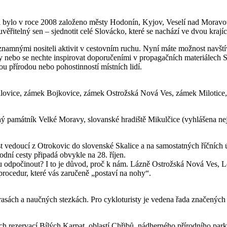
 bylo v roce 2008 založeno městy Hodonín, Kyjov, Veselí nad Moravou
řitelný sen – sjednotit celé Slovácko, které se nachází ve dvou krajíc
amnými nositeli aktivit v cestovním ruchu. Nyní máte možnost navštívi
 cesty nebo se nechte inspirovat doporučeními v propagačních materiál
nou přírodou nebo pohostinností místních lidí.
ovice, zámek Bojkovice, zámek Ostrožská Nová Ves, zámek Milotice, 
ý památník Velké Moravy, slovanské hradiště Mikulčice (vyhlášena nej
st vedoucí z Otrokovic do slovenské Skalice a na samostatných říčních
dní cesty připadá obvykle na 28. říjen.
ošku odpočinout? I to je důvod, proč k nám. Lázně Ostrožská Nová Ves, 
rocedur, které vás zaručeně „postaví na nohy“.
trasách a naučných stezkách. Pro cykloturisty je vedena řada značený
h rezervací Bílých Karpat, oblastí Chřibů, nádherného přírodního parku