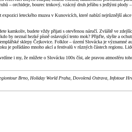
druhů – orchideje, bourec trnkový, vzácný druh jeřábu s jedlými plody 
t expozici leteckého muzea v Kunovicích, které nabízí nejrůznější akc
ete kamkoliv, budete vždy přijati s otevřenou náručí. Zvláště ve zdejš
 kdo by neznal hezké písně oslavující tento mok? Přijďte, slyšte a och
Templářské sklepy Čejkovice. Folklor – území Slovácka je významné au
ku je pořádáno mnoho akcí a festivalů v různých částech regionu. Li
t, tvrdíme i my, že můžete o Slovácku 100x číst, ale pravou atmosféru t
e Regiontour Brno, Holiday World Praha, Dovolená Ostrava, Infotour H