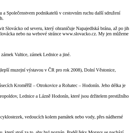
 a Společenstvem podnikatelů v cestovním ruchu další sdružení
h.
t Slovácko od severu, který ohraničuje Napajedlská brána, až po jih
ech Slovácka nebo na webové stránce www.slovacko.cz. My jen můžeme
zámek Valtice, zámek Lednice a jiné.
lepší muzejní výstavou v ČR pro rok 2008), Dolní Věstonice,
 úsecích Kroměříž – Otrokovice a Rohatec – Hodonín. Jeho délka je
Leopoldov, Lednice a Lázně Hodonín, které jsou držitelem prestižního
ch cyklostezek, vedoucích kolem památek nebo vody, přes nádherné
, který stojí za to, aby byl poznán. Podél řeky Moravy se nachází