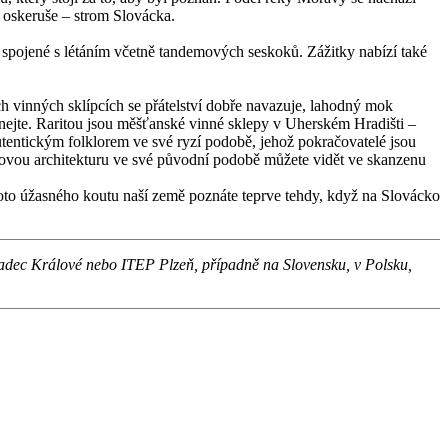
– oskeruše – strom Slovácka.
e spojené s létáním včetně tandemových seskoků. Zážitky nabízí také
ích vinných sklípcích se přátelství dobře navazuje, lahodný mok
utnejte. Raritou jsou měšťanské vinné sklepy v Uherském Hradišti –
tentickým folklorem ve své ryzí podobě, jehož pokračovatelé jsou
dovou architekturu ve své původní podobě můžete vidět ve skanzenu
ohoto úžasného koutu naší země poznáte teprve tehdy, když na Slovácko
radec Králové nebo ITEP Plzeň, případně na Slovensku, v Polsku,