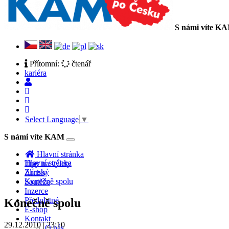
S námi víte K
Přítomní:
čtenář
kariéra
Select Language
▼
S námi víte KAM
Toggle
navigation
Hlavní stránka
Hlavní stránka
Tipy na výlety
Zlínský
Archiv
Konečně spolu
Soutěže
Inzerce
Předplatné
Konečně spolu
E-shop
Kontakt
29.12.2010 | 23:10
O nás