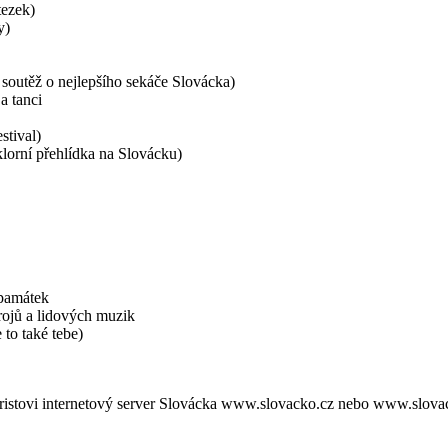
tezek)
y)
 soutěž o nejlepšího sekáče Slovácka)
a tanci
stival)
klorní přehlídka na Slovácku)
 památek
rojů a lidových muzik
to také tebe)
turistovi internetový server Slovácka www.slovacko.cz nebo www.slova