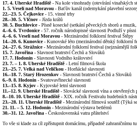
17. 4. Uherské Hradiště
- Na kole vinohrady (otevírání vinařských s
1. 5. Veselí nad Moravou
- Baťův kanál (odemykání plavební sezon
22.–23. 5. Čejkovice
- 15. vinné trhy
28.–30. 5. Vlčnov
- Jízda králů
30. 5. Buchlovice
- Písně kosecké (setkání pěveckých sborů a muzik,
4.–6. 6. Tvrdonice
- 57. ročník národopisné slavnosti Podluží v písni 
4.–6. 6. Veselí nad Moravou
- Mezinárodní folklorní festival Štěpy
14.–20. 6. Kunovice
- Kunovské léto (mezinárodní dětský folklorní fe
24.–27. 6. Strážnice
- Mezinárodní folklorní festival (nejznámější fol
15. 7. Javořina
- Slavnost bratrství Čechů a Slováků
17. 7. Hodonín
- Slavnosti Vodního království
23. 7. – 1. 8. Uherské Hradiště
- Letní filmová škola
23.–25. 7. Velká nad Veličkou
- Horňácké slavnosti
16.–18. 7. Starý Hrozenkov
- Slavnosti bratrství Čechů a Slováků
6.–9. 8. Hodonín
- Svatovavřinecké slavnosti
13.–15. 8. Kyjov
- Kyjovské letní slavnosti
11.–12. 9. Uherské Hradiště
- Slovácké slavnosti vína a otevřených
8.–10. 10. Uherské Hradiště
- XIX. ročník Festivalu hudebních nást
23.–28. 11. Uherské Hradiště
- Mezinárodní filmová soutěž (Týká se 
21. 11. – 5. 12. Hodonín
- Mezinárodní výstava betlémů
30.–31. 12. Javořina
- Československá vatra přátelství
To vše si klade za cíl zpřístupnit domácímu, případně zahraničnímu 