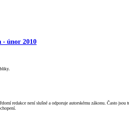
 - únor 2010
bliky.
mí redakce není slušné a odporuje autorskému zákonu. Často jsou tu zve
chopení.