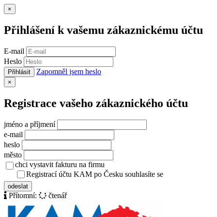
Zavřít
×
Přihlášení k vašemu zákaznickému účtu
E-mail
Heslo
Zapomněl jsem heslo
Přihlásit
Zavřít
×
Registrace vašeho zákaznického účtu
jméno a příjmení
e-mail
heslo
město
chci vystavit fakturu na firmu
Registrací účtu KAM po Česku souhlasíte se
zásady ochrany osob
odeslat
Přítomní:
čtenář