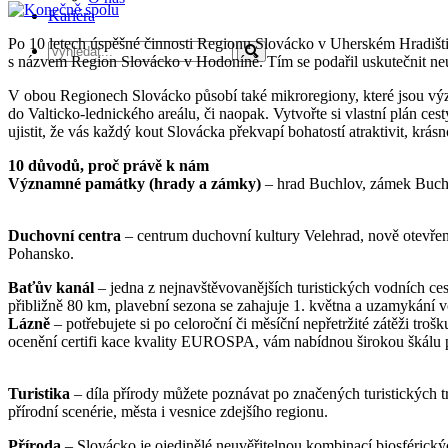
Kariéra
Po 10 letech úspěšné činnosti Regionu Slovácko v Uherském Hradišti
s názvem Region Slovácko v Hodoníně. Tím se podařil uskutečnit neuvě
V obou Regionech Slovácko působí také mikroregiony, které jsou význ
do Valticko-lednického areálu, či naopak. Vytvořte si vlastní plán
ujistit, že vás každý kout Slovácka překvapí bohatostí atraktivit, krás
10 důvodů, proč právě k nám
Významné památky (hrady a zámky)
– hrad Buchlov, zámek Buchl
Duchovní centra
– centrum duchovní kultury Velehrad, nově otevřen
Pohansko.
Baťův kanál
– jedna z nejnavštěvovanějších turistických vodních ce
přibližně 80 km, plavební sezona se zahajuje 1. května a uzamykání vo
Lázně
– potřebujete si po celoroční či měsíční nepřetržité zátěži tr
ocenění certifi kace kvality EUROSPA, vám nabídnou širokou škálu p
Turistika
– díla přírody můžete poznávat po značených turistických 
přírodní scenérie, města i vesnice zdejšího regionu.
Příroda
– Slovácko je ojedinělé neuvěřitelnou kombinací biosférickýc