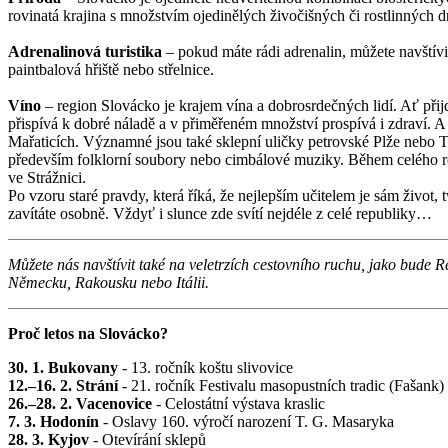
rovinatá krajina s množstvím ojedinělých živočišných či rostlinných 
Adrenalinová turistika
– pokud máte rádi adrenalin, můžete navštívi
paintbalová hřiště nebo střelnice.
Víno
– region Slovácko je krajem vína a dobrosrdečných lidí. Ať přijd
přispívá k dobré náladě a v přiměřeném množství prospívá i zdraví. A
Mařaticích. Významné jsou také sklepní uličky petrovské Plže nebo 
především folklorní soubory nebo cimbálové muziky. Během celého ro
ve Strážnici.
Po vzoru staré pravdy, která říká, že nejlepším učitelem je sám živo
zavítáte osobně. Vždyť i slunce zde svítí nejdéle z celé republiky…
Můžete nás navštívit také na veletrzích cestovního ruchu, jako bud
Německu, Rakousku nebo Itálii.
Proč letos na Slovácko?
30. 1. Bukovany
- 13. ročník koštu slivovice
12.–16. 2. Strání
- 21. ročník Festivalu masopustních tradic (Fašank)
26.–28. 2. Vacenovice
- Celostátní výstava kraslic
7. 3. Hodonín
- Oslavy 160. výročí narození T. G. Masaryka
28. 3. Kyjov
- Otevírání sklepů