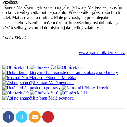
Plzeňsku.
Ešner s Maršíkem byli zatčeni na jaře 1945, ale Mattase se nacistům
do konce války zatknout nepodařilo. Přesto válku přežili všichni tři.
Útěk Mattase a jeho druhů z Malé pevnosti, nejproslulejšího
nacistického vězení na našem území, kde všechny ostatní pokusy
vězňů selhaly, vstoupil do historie jako jediný zdařený.
Luděk Sládek
www.pamatnik-terezin.cz