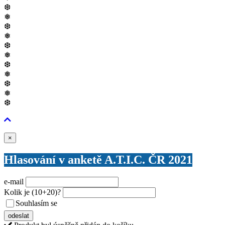
❆
❅
❆
❅
❆
❅
❆
❅
❆
❅
❆
Zavřít
×
Hlasování v anketě A.T.I.C. ČR 2021
e-mail
Kolik je
(10+20)
?
Souhlasím se
VŠEOBECNÝMI PODMÍNKAMI ANKETY O CENY
odeslat