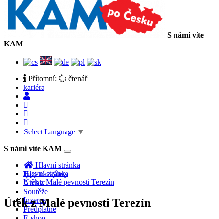
S námi víte
KAM
Přítomní:
čtenář
kariéra
Select Language
▼
S námi víte KAM
Toggle
navigation
Hlavní stránka
Hlavní stránka
Tipy na výlety
Útěk z Malé pevnosti Terezín
Archiv
Soutěže
Inzerce
Útěk z Malé pevnosti Terezín
Předplatné
E-shop