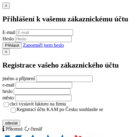
Zavřít
×
Přihlášení k vašemu zákaznickému účtu
E-mail
Heslo
Zapomněl jsem heslo
Přihlásit
Zavřít
×
Registrace vašeho zákaznického účtu
jméno a příjmení
e-mail
heslo
město
chci vystavit fakturu na firmu
Registrací účtu KAM po Česku souhlasíte se
zásady ochrany osobních údajů
odeslat
Přítomní:
čtenář