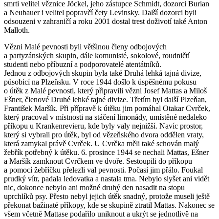
smrti velitel věznice Jöckel, jeho zástupce Schmidt, dozorci Burian
a Neubauer i velitel popravčí čety Levinsky. Další dozorci byli
odsouzeni v zahraničí a roku 2001 dostal trest doživotí také Anton
Malloth.
Vězni Malé pevnosti byli většinou členy odbojových
a partyzánských skupin, dále komunisté, sokolové, roudničtí
studenti nebo příbuzní a podporovatelé atentátníků.
Jednou z odbojových skupin byla také Druhá lehká tajná divize,
působící na Plzeňsku. V roce 1944 došlo k úspěšnému pokusu
o útěk z Malé pevnosti, který připravili vězni Josef Mattas a Miloš
Ešner, členové Druhé lehké tajné divize. Třetím byl další Plzeňan,
František Maršík. Při přípravě k útěku jim pomáhal Otakar Cvrček,
který pracoval v místnosti na stáčení limonády, umístěné nedaleko
příkopu u Krankenrevieru, kde byly valy nejnižší. Navíc prostor,
který si vybrali pro útěk, byl od vězeňského dvora oddělen vraty,
která zamykal právě Cvrček. U Cvrčka měli také schován malý
žebřík potřebný k útěku. 6. prosince 1944 se nechali Mattas, Ešner
a Maršík zamknout Cvrčkem ve dvoře. Sestoupili do příkopu
a pomocí žebříčku přelezli val pevnosti. Počasí jim přálo. Foukal
prudký vítr, padala ledovatka a nastala tma. Nebylo slyšet ani vidět
nic, dokonce nebylo ani možné druhý den nasadit na stopu
uprchlíků psy. Přesto nebyl jejich útěk snadný, protože museli ještě
překonat bažinaté příkopy, kde se skupině ztratil Mattas. Nakonec se
všem včetně Mattase podařilo uniknout a ukrýt se jednotlivě na