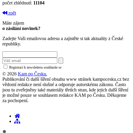
počet zhlédnutí:
11104
zpět
Máte zájem
o zásílání novinek?
Zadejte Vaši emailovou adresu a zajistěte si tak aktuality z České
republiky.
Registrací k newsletteru souhlasíte se
zásadami ochrany osobních údajů
© 2026
Kam po Česku.
Publikování či další šíření obsahu www stránek kampocesku.cz bez
vědomí redakce není slušné a odporuje autorskému zákonu. Často
jsou tu zveřejněny také materiály třetích stran, kde jejich další šíření
je možné pouze se souhlasem redakce KAM po Česku. Děkujeme
za pochopení.
❅