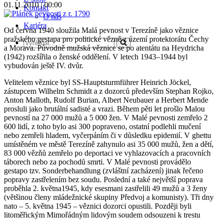
01.11.2010 | 00:00
Kontakt
O nás
Kariéra
Od června 1940 sloužila Malá pevnost v Terezíně jako věznice
pražského gestapa pro politické vězně z území protektorátu Čechy
a Morava. Původně mužská věznice se po atentátu na Heydricha
(1942) rozšířila o ženské oddělení. V letech 1943–1944 byl
vybudován ještě IV. dvůr.
Velitelem věznice byl SS-Hauptsturmführer Heinrich Jöckel,
zástupcem Wilhelm Schmidt a z dozorců především Stephan Rojko,
Anton Malloth, Rudolf Burian, Albert Neubauer a Herbert Mende
prosluli jako brutální sadisté a vrazi. Během pěti let prošlo Malou
pevností na 27 000 mužů a 5 000 žen. V Malé pevnosti zemřelo 2
600 lidí, z toho bylo asi 300 popraveno, ostatní podlehli mučení
nebo zemřeli hladem, vyčerpáním či v důsledku epidemií. V ghettu
umístěném ve městě Terezíně zahynulo asi 35 000 mužů, žen a dětí,
83 000 vězňů zemřelo po deportaci ve vyhlazovacích a pracovních
táborech nebo za pochodů smrti. V Malé pevnosti provádělo
gestapo tzv. Sonderbehandlung (zvláštní zacházení) jinak řečeno
popravy zastřelením bez soudu. Poslední a také největší poprava
proběhla 2. května1945, kdy esesmani zastřelili 49 mužů a 3 ženy
(většinou členy mládežnické skupiny Předvoj a komunisty). Tři dny
nato – 5. května 1945 – věznici dozorci opustili. Později byli
litoměřickým Mimořádným lidovým soudem odsouzeni k trestu