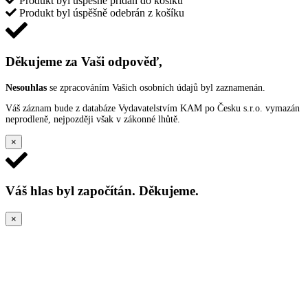
Produkt byl úspěšně přidán do košíku
Produkt byl úspěšně odebrán z košíku
Děkujeme za Vaši odpověď,
Nesouhlas
se zpracováním Vašich osobních údajů byl zaznamenán.
Váš záznam bude z databáze Vydavatelstvím KAM po Česku s.r.o. vymazán
neprodleně, nejpozději však v zákonné lhůtě.
×
Váš hlas byl započítán. Děkujeme.
×