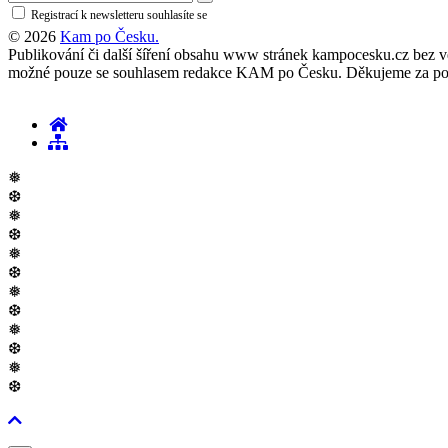
Registrací k newsletteru souhlasíte se
zásadami ochrany osobních údajů
© 2026
Kam po Česku.
Publikování či další šíření obsahu www stránek kampocesku.cz bez vědo
možné pouze se souhlasem redakce KAM po Česku. Děkujeme za po
❅
❆
❅
❆
❅
❆
❅
❆
❅
❆
❅
❆