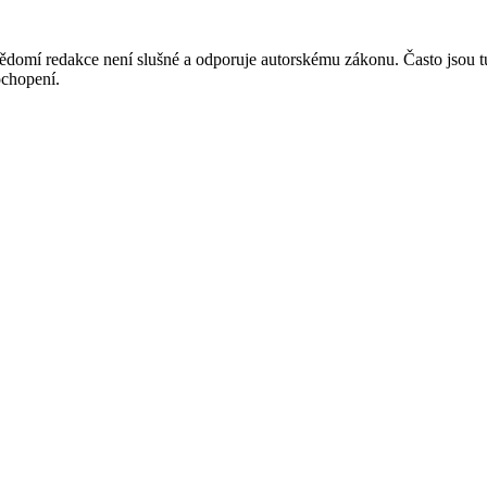
mí redakce není slušné a odporuje autorskému zákonu. Často jsou tu zve
chopení.