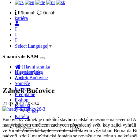
Přítomní:
čtenář
kariéra
Select Language
▼
S námi víte KAM
Toggle
navigation
Hlavní stránka
Hlavní stránka
Tipy na výlety
Zámek Bučovice
Archiv
Soutěže
Inzerce
Zámek Bučovice
Předplatné
E-shop
21.03.2012 | 03:34
Kontakt
O nás
Kariéra
Bučovický zámek je unikátní stavbou italské renesance na sever od Al
manýristickým umělcem zachycen převrácený svět, kdy zajíci vyhráli
ve Vídni. Zámecká kaple je zdobena štukovou výzdobou Bernarda Bi
nádvoří, zdejší manýristická fontána se považuje za jednu z nejkrásně