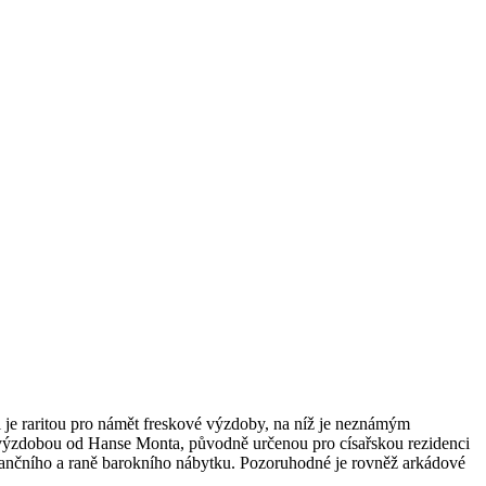
l je raritou pro námět freskové výzdoby, na níž je neznámým
u výzdobou od Hanse Monta, původně určenou pro císařskou rezidenci
ančního a raně barokního nábytku. Pozoruhodné je rovněž arkádové