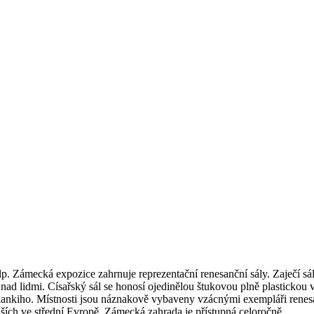
p. Zámecká expozice zahrnuje reprezentační renesanční sály. Zaječí sá
 nad lidmi. Císařský sál se honosí ojedinělou štukovou plně plasticko
ankiho. Místnosti jsou náznakově vybaveny vzácnými exempláři renes
jších ve střední Evropě. Zámecká zahrada je přístupná celoročně.