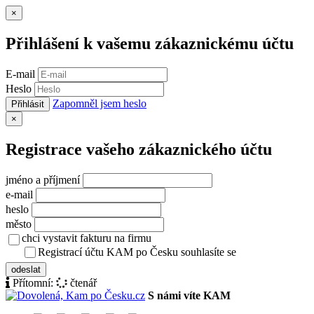
Zavřít
×
Přihlášení k vašemu zákaznickému účtu
E-mail
Heslo
Zapomněl jsem heslo
Přihlásit
Zavřít
×
Registrace vašeho zákaznického účtu
jméno a příjmení
e-mail
heslo
město
chci vystavit fakturu na firmu
Registrací účtu KAM po Česku souhlasíte se
zásady ochrany osob
odeslat
Přítomní:
čtenář
S námi víte KAM