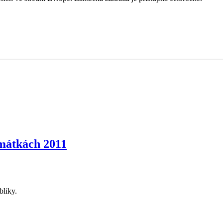
mátkách 2011
bliky.