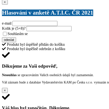
Zavřít
×
Hlasování v anketě A.T.I.C. ČR 2021
e-mail
Kolik je
(5+8)
?
Souhlasím se
VŠEOBECNÝMI PODMÍNKAMI ANKETY O CENY
odeslat
Produkt byl úspěšně přidán do košíku
Produkt byl úspěšně odebrán z košíku
Děkujeme za Vaši odpověď,
Nesouhlas
se zpracováním Vašich osobních údajů byl zaznamenán.
Váš záznam bude z databáze Vydavatelstvím KAM po Česku s.r.o. vymazán nep
×
Váš hlas byl započítán. Děkujeme.