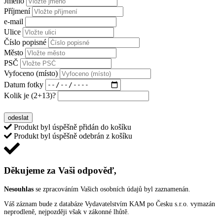
Jméno
Příjmení
e-mail
Ulice
Číslo popisné
Město
PSČ
Vyfoceno (místo)
Datum fotky
Kolik je
(2+13)
?
OCHRANA OSOBNÍCH ÚDAJŮ
odeslat
Produkt byl úspěšně přidán do košíku
Produkt byl úspěšně odebrán z košíku
Děkujeme za Vaši odpověď,
Nesouhlas
se zpracováním Vašich osobních údajů byl zaznamenán.
Váš záznam bude z databáze Vydavatelstvím KAM po Česku s.r.o. vymazán
neprodleně, nejpozději však v zákonné lhůtě.