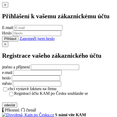
Zavřít
×
Přihlášení k vašemu zákaznickému účtu
E-mail
Heslo
Zapomněl jsem heslo
Přihlásit
Zavřít
×
Registrace vašeho zákaznického účtu
jméno a příjmení
e-mail
heslo
město
chci vystavit fakturu na firmu
Registrací účtu KAM po Česku souhlasíte se
zásady ochrany osobních údajů
odeslat
Přítomní:
čtenář
S námi víte KAM