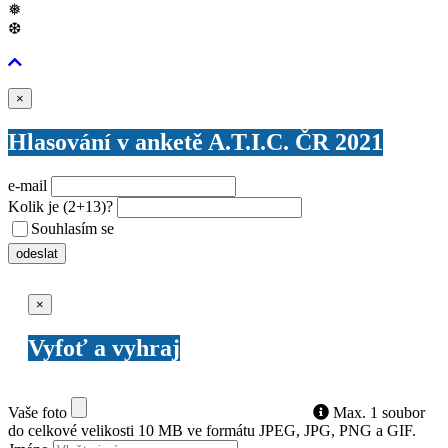
❅
❆
Zavřít
×
Hlasování v anketě A.T.I.C. ČR 2021
e-mail
Kolik je
(2+13)
?
Souhlasím se
VŠEOBECNÝMI PODMÍNKAMI ANKETY O CENY
odeslat
Zavřít
×
Vyfoť a vyhraj
Vaše foto
Max. 1 soubor
do celkové velikosti 10 MB ve formátu JPEG, JPG, PNG a GIF.