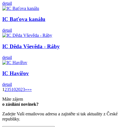
detail
IC Baťova kanálu
detail
IC Děda Vševěda - Ráby
detail
IC Havířov
detail
»
1
2
3
5
10
20
23
»
»»
Máte zájem
o zásílání novinek?
Zadejte Vaši emailovou adresu a zajistěte si tak aktuality z České
republiky.