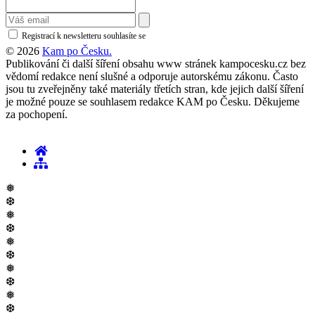
Registrací k newsletteru souhlasíte se
zásadami ochrany osobních údajů
© 2026
Kam po Česku.
Publikování či další šíření obsahu www stránek kampocesku.cz bez
vědomí redakce není slušné a odporuje autorskému zákonu. Často
jsou tu zveřejněny také materiály třetích stran, kde jejich další šíření
je možné pouze se souhlasem redakce KAM po Česku. Děkujeme
za pochopení.
❅
❆
❅
❆
❅
❆
❅
❆
❅
❆