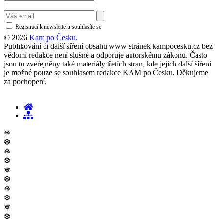
Registrací k newsletteru souhlasíte se
zásadami ochrany osobních údajů
© 2026
Kam po Česku.
Publikování či další šíření obsahu www stránek kampocesku.cz bez
vědomí redakce není slušné a odporuje autorskému zákonu. Často
jsou tu zveřejněny také materiály třetích stran, kde jejich další šíření
je možné pouze se souhlasem redakce KAM po Česku. Děkujeme
za pochopení.
❅
❆
❅
❆
❅
❆
❅
❆
❅
❆