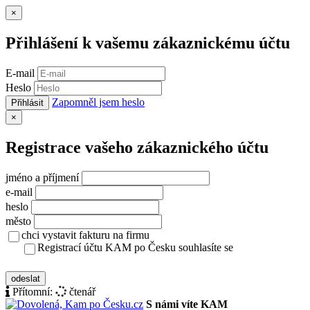
Zavřít
×
Přihlášení k vašemu zákaznickému účtu
E-mail
Heslo
Zapomněl jsem heslo
Přihlásit
Zavřít
×
Registrace vašeho zákaznického účtu
jméno a příjmení
e-mail
heslo
město
chci vystavit fakturu na firmu
Registrací účtu KAM po Česku souhlasíte se
zásady ochrany osobních údajů
odeslat
Přítomní:
čtenář
S námi víte KAM