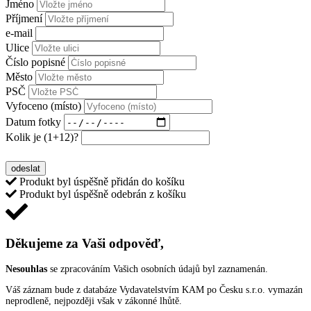
Jméno
Příjmení
e-mail
Ulice
Číslo popisné
Město
PSČ
Vyfoceno (místo)
Datum fotky
Kolik je
(1+12)
?
OCHRANA OSOBNÍCH ÚDAJŮ
odeslat
Produkt byl úspěšně přidán do košíku
Produkt byl úspěšně odebrán z košíku
Děkujeme za Vaši odpověď,
Nesouhlas
se zpracováním Vašich osobních údajů byl zaznamenán.
Váš záznam bude z databáze Vydavatelstvím KAM po Česku s.r.o. vymazán
neprodleně, nejpozději však v zákonné lhůtě.