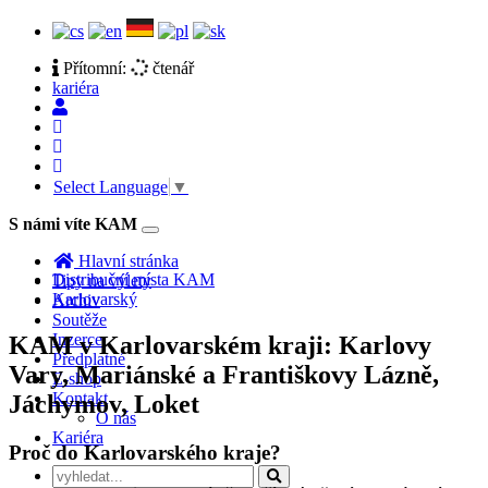
Přítomní:
čtenář
kariéra
Select Language
▼
S námi víte KAM
Toggle
navigation
Hlavní stránka
Distribuční místa KAM
Tipy na výlety
Karlovarský
Archiv
Soutěže
Inzerce
KAM v Karlovarském kraji: Karlovy
Předplatné
Vary, Mariánské a Františkovy Lázně,
E-shop
Kontakt
Jáchymov, Loket
O nás
Kariéra
Proč do Karlovarského kraje?