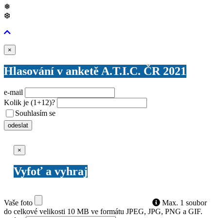
❅
❆
Zavřít
×
Hlasování v anketě A.T.I.C. ČR 2021
e-mail
Kolik je
(1+12)
?
Souhlasím se
VŠEOBECNÝMI PODMÍNKAMI ANKETY O CENY
odeslat
Zavřít
×
Vyfoť a vyhraj
Vaše foto
Max. 1 soubor
do celkové velikosti 10 MB ve formátu JPEG, JPG, PNG a GIF.