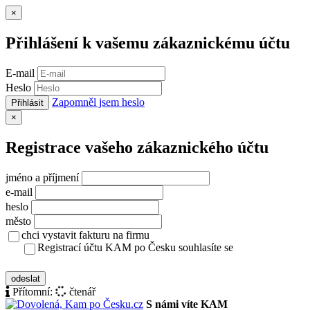
Zavřít
×
Přihlášení k vašemu zákaznickému účtu
E-mail
Heslo
Zapomněl jsem heslo
Přihlásit
Zavřít
×
Registrace vašeho zákaznického účtu
jméno a příjmení
e-mail
heslo
město
chci vystavit fakturu na firmu
Registrací účtu KAM po Česku souhlasíte se
zásady ochrany osobních údajů
odeslat
Přítomní:
čtenář
S námi víte KAM