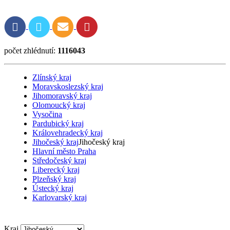
počet zhlédnutí:
1116043
Zlínský kraj
Moravskoslezský kraj
Jihomoravský kraj
Olomoucký kraj
Vysočina
Pardubický kraj
Královehradecký kraj
Jihočeský kraj
Jihočeský kraj
Hlavní město Praha
Středočeský kraj
Liberecký kraj
Plzeňský kraj
Ústecký kraj
Karlovarský kraj
Kraj