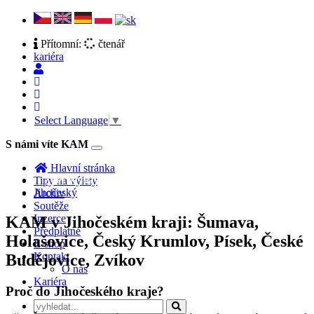
Přítomní:
čtenář
kariéra
Select Language
▼
S námi víte KAM
Toggle
navigation
Hlavní stránka
Zpět na hlavní stranu hlasování
Tipy na výlety
Jihočeský
Archiv
Soutěže
Inzerce
KAM v Jihočeském kraji: Šumava,
Předplatné
Holašovice, Český Krumlov, Písek, České
E-shop
Kontakt
Budějovice, Zvíkov
O nás
Kariéra
Proč do Jihočeského kraje?