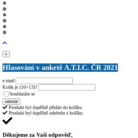
❅
❆
❅
❆
❅
❆
Zavřít
×
Hlasování v anketě A.T.I.C. ČR 2021
e-mail
Kolik je
(16+13)
?
Souhlasím se
VŠEOBECNÝMI PODMÍNKAMI ANKETY O CENY
odeslat
Produkt byl úspěšně přidán do košíku
Produkt byl úspěšně odebrán z košíku
Děkujeme za Vaši odpověď,