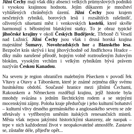
Jižní Čechy
mají však díky absenci velkých průmyslových podniků
i vysokou krajinnou hodnotu. Jejím důkazem je množství
vyhlášených chráněných území.
Jižní Čechy
jsou krajem
nesčetných rybníků, borových lesů i rozsáhlých rašelinišť,
oživených siluetami měst i venkovských
kostelů
, které skvěle
harmonují s bělostnými blatskými statky. To je obraz typické
jihočeské krajiny
v okolí
Českých Budějovic
, Třeboně či Veselí
nad Lužnicí.
Jižní Čechy
jsou však i drsná horská krajina
majestátné
Šumavy
,
Novohradských hor
a
Blanského lesa
.
Bezpočet krás skrývá i kraj jihovýchodně od Jindřichova Hradce –
díky málo narušené přírodě, hojným volně roztroušeným žulovým
blokům, vysokým vrchům i velkým rybníkům bývá právem
nazýván
Českou Kanadou
.
Na severu je region ohraničen malebným Píseckem v povodí řek
Vltavy a Otavy a Táborskem, které je známé zejména díky svému
husitskému období. Současné hranice mezi jižními Čechami,
Rakouskem a Německem rozdělují krajinu, jejíž historie byla
mnohdy svázána s jedním šlechtickým rodem a se stejnými
mocenskými zájmy. Poloha kraje předurčuje i jeho kulturní bohatství
– kulturní vlivy drsného germánského a anglosaského severu se zde
střetávaly s vytříbeným uměním italských renesančních mistrů.
Města však nejsou jakýmisi historickými skanzeny, ale naopak –
tepe v nich každodenní život v neopakovatelné atmosféře. Zastavte
se, zůstaňte déle, přijeďte opět...