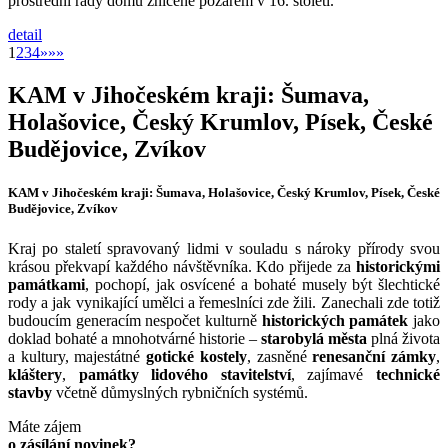
prostřední řady domů zničené požárem v 16. století.
detail
»
1
2
3
4
»
»»
KAM v Jihočeském kraji: Šumava,
Holašovice, Český Krumlov, Písek, České
Budějovice, Zvíkov
KAM v Jihočeském kraji: Šumava, Holašovice, Český Krumlov, Písek, České
Budějovice, Zvíkov
Kraj po staletí spravovaný lidmi v souladu s nároky přírody svou
krásou překvapí každého návštěvníka. Kdo přijede za
historickými
památkami
, pochopí, jak osvícené a bohaté musely být šlechtické
rody a jak vynikající umělci a řemeslníci zde žili. Zanechali zde totiž
budoucím generacím nespočet kulturně
historických památek
jako
doklad bohaté a mnohotvárné historie –
starobylá města
plná života
a kultury, majestátné
gotické kostely
, zasněné
renesanční zámky
,
kláštery
,
památky lidového stavitelství
, zajímavé
technické
stavby
včetně důmyslných rybničních systémů.
Máte zájem
o zásílání novinek?