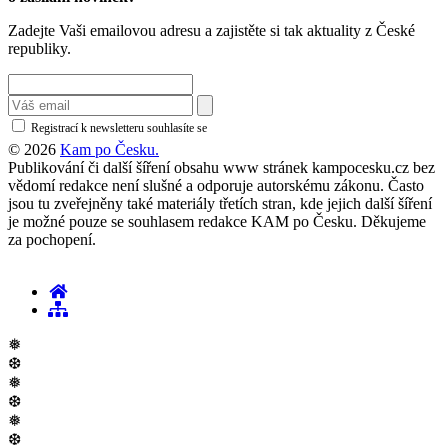
Zadejte Vaši emailovou adresu a zajistěte si tak aktuality z České
republiky.
Registrací k newsletteru souhlasíte se
zásadami ochrany osobních údajů
© 2026
Kam po Česku.
Publikování či další šíření obsahu www stránek kampocesku.cz bez
vědomí redakce není slušné a odporuje autorskému zákonu. Často
jsou tu zveřejněny také materiály třetích stran, kde jejich další šíření
je možné pouze se souhlasem redakce KAM po Česku. Děkujeme
za pochopení.
❅
❆
❅
❆
❅
❆