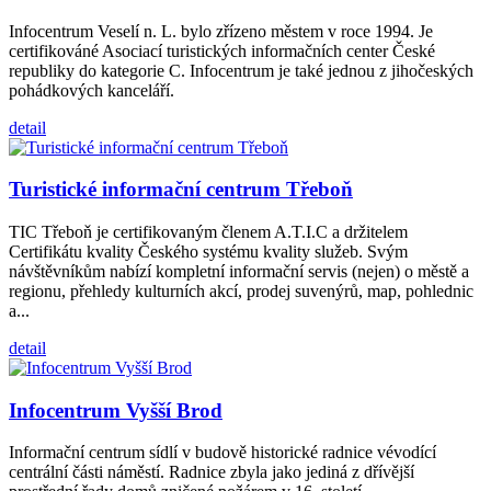
Infocentrum Veselí n. L. bylo zřízeno městem v roce 1994. Je
certifikováné Asociací turistických informačních center České
republiky do kategorie C. Infocentrum je také jednou z jihočeských
pohádkových kanceláří.
detail
Turistické informační centrum Třeboň
TIC Třeboň je certifikovaným členem A.T.I.C a držitelem
Certifikátu kvality Českého systému kvality služeb. Svým
návštěvníkům nabízí kompletní informační servis (nejen) o městě a
regionu, přehledy kulturních akcí, prodej suvenýrů, map, pohlednic
a...
detail
Infocentrum Vyšší Brod
Informační centrum sídlí v budově historické radnice vévodící
centrální části náměstí. Radnice zbyla jako jediná z dřívější