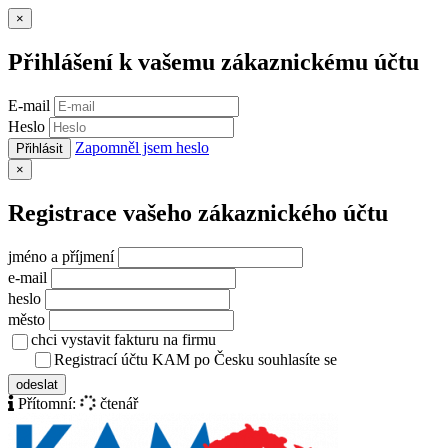
Zavřít
×
Přihlášení k vašemu zákaznickému účtu
E-mail
Heslo
Zapomněl jsem heslo
Přihlásit
Zavřít
×
Registrace vašeho zákaznického účtu
jméno a příjmení
e-mail
heslo
město
chci vystavit fakturu na firmu
Registrací účtu KAM po Česku souhlasíte se
zásady ochrany osob
odeslat
Přítomní:
čtenář