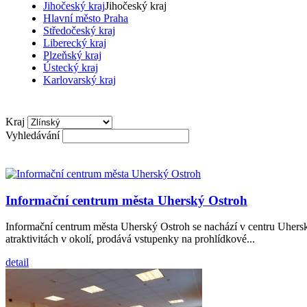
Jihočeský kraj
Jihočeský kraj
Hlavní město Praha
Středočeský kraj
Liberecký kraj
Plzeňský kraj
Ústecký kraj
Karlovarský kraj
Kraj
Vyhledávání
Informační centrum města Uherský Ostroh
Informační centrum města Uherský Ostroh se nachází v centru Uhers
atraktivitách v okolí, prodává vstupenky na prohlídkové...
detail