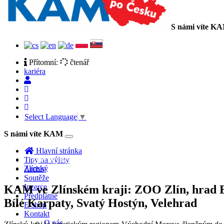
S námi víte K
Přítomní:
čtenář
kariéra
Select Language
▼
S námi víte KAM
Toggle
navigation
Hlavní stránka
Zpět na hlavní stranu hlasování
Tipy na výlety
Zlínský
Archiv
Soutěže
Inzerce
KAM ve Zlínském kraji: ZOO Zlín, hrad 
Předplatné
Bílé Karpaty, Svatý Hostýn, Velehrad
E-shop
Kontakt
O nás