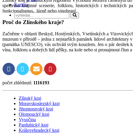
Zlínský kraj je turistickým regionem Východní Morava členěným do č
Kariéra
spektrum krajinné scenerie, folkloru, historických i technických 
funkcionalismus, lázně nebo vinobraní.
Proč do Zlínského kraje?
Začněme v oblasti Beskyd, Hostýnských, Vsetínských a Vizovických v
muzeum v přírodě – jedna z nejstarších památek lidové architektury v
(památka UNESCO), vás uchvátí svým kouzlem. Jen o pár desítek ki
vína, folkloru a dobrých lidí pěšky, na kole nebo si pronajmout člun
počet zhlédnutí:
1116193
Zlínský kraj
Moravskoslezský kraj
Jihomoravský kraj
Olomoucký kraj
Vysočina
Pardubický kraj
Královehradecký kraj