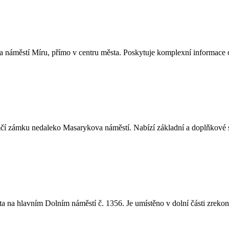
a náměstí Míru, přímo v centru města. Poskytuje komplexní informace o Z
í zámku nedaleko Masarykova náměstí. Nabízí základní a doplňkové služ
vním Dolním náměstí č. 1356. Je umístěno v dolní části zrekonst