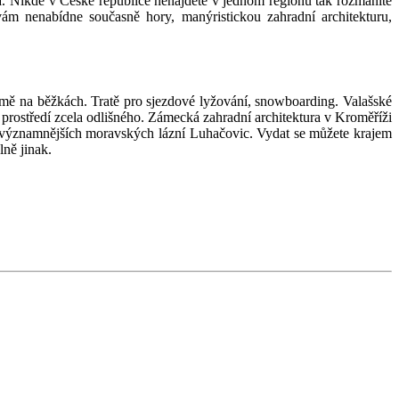
a. Nikde v České republice nenajdete v jednom regionu tak rozmanité
 vám nenabídne současně hory, manýristickou zahradní architekturu,
imě na běžkách. Tratě pro sjezdové lyžování, snowboarding. Valašské
 prostředí zcela odlišného. Zámecká zahradní architektura v Kroměříži
jvýznamnějších moravských lázní Luhačovic. Vydat se můžete krajem
lně jinak.