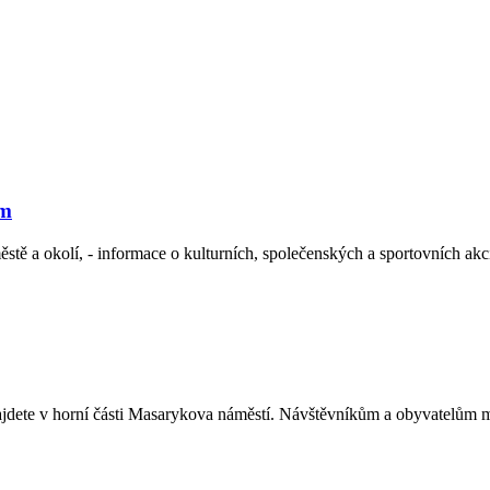
ěm
ěstě a okolí, - informace o kulturních, společenských a sportovních ak
dete v horní části Masarykova náměstí. Návštěvníkům a obyvatelům měs