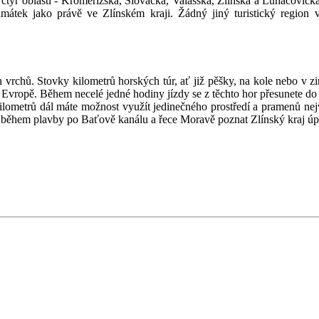
tyř oblastí - Kroměřížska, Slovácka, Valašska, Zlínska a Luhačovick
památek jako právě ve Zlínském kraji. Žádný jiný turistický region
rchů. Stovky kilometrů horských túr, ať již pěšky, na kole nebo v z
 Evropě. Během necelé jedné hodiny jízdy se z těchto hor přesunete do
lometrů dál máte možnost využít jedinečného prostředí a pramenů ne
 a během plavby po Baťově kanálu a řece Moravě poznat Zlínský kraj úp