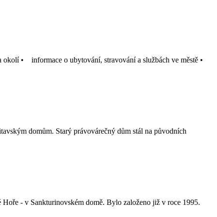
 a okolí • informace o ubytování, stravování a službách ve městě •
svitavským domům. Starý právovárečný dům stál na původních
é Hoře - v Sankturinovském domě. Bylo založeno již v roce 1995.