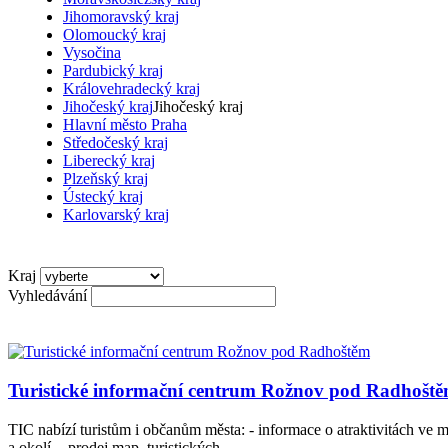
Jihomoravský kraj
Olomoucký kraj
Vysočina
Pardubický kraj
Královehradecký kraj
Jihočeský kraj
Jihočeský kraj
Hlavní město Praha
Středočeský kraj
Liberecký kraj
Plzeňský kraj
Ústecký kraj
Karlovarský kraj
Kraj
Vyhledávání
Turistické informační centrum Rožnov pod Radhošt
TIC nabízí turistům i občanům města: - informace o atraktivitách ve m
a okolí, - prodej map, turistických...