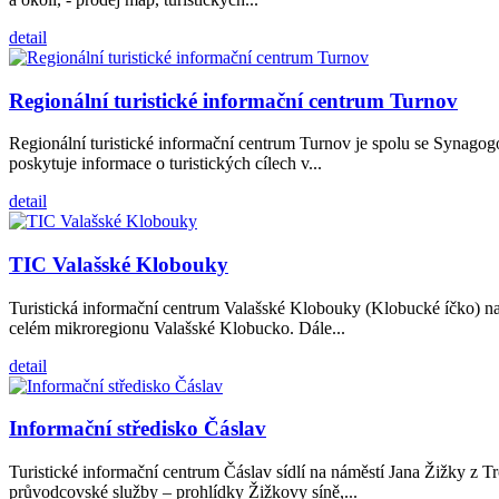
detail
Regionální turistické informační centrum Turnov
Regionální turistické informační centrum Turnov je spolu se Synago
poskytuje informace o turistických cílech v...
detail
TIC Valašské Klobouky
Turistická informační centrum Valašské Klobouky (Klobucké íčko) naj
celém mikroregionu Valašské Klobucko. Dále...
detail
Informační středisko Čáslav
Turistické informační centrum Čáslav sídlí na náměstí Jana Žižky z 
průvodcovské služby – prohlídky Žižkovy síně,...