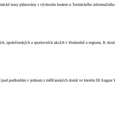
istické trasy plánovány s výchozím bodem u Turistického informačního
ích, společenských a sportovních akcích v Hodoníně a regionu. K dostán
 pod podloubím v jednom z měšťanských domů ve kterém žil August Wen