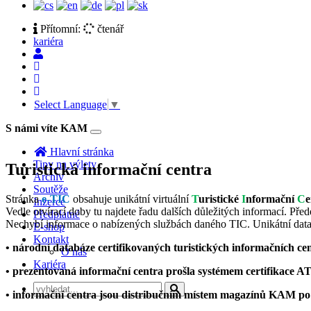
Přítomní:
čtenář
kariéra
Select Language
▼
S námi víte KAM
Toggle
navigation
Hlavní stránka
Tipy na výlety
Turistická informační centra
Archiv
Soutěže
Stránka
e-TIC
obsahuje unikátní virtuální
T
uristické
I
nformační
C
Inzerce
Vedle otvírací doby tu najdete řadu dalších důležitých informací. Př
Předplatné
Nechybí informace o nabízených službách daného TIC. Unikátní dat
E-shop
Kontakt
• národní databáze certifikovaných turistických informačních ce
O nás
Kariéra
• prezentovaná informační centra prošla systémem certifikace 
• informační centra jsou distribučním místem magazínů KAM p