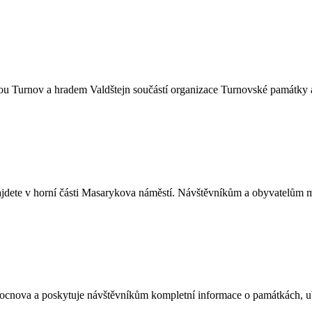
gou Turnov a hradem Valdštejn součástí organizace Turnovské památky 
dete v horní části Masarykova náměstí. Návštěvníkům a obyvatelům měs
Trocnova a poskytuje návštěvníkům kompletní informace o památkách, ub