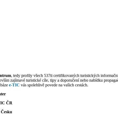
entrum
,
tedy profily všech 537ti certifikovaných turistických informa
edevším zajímavé turistické cíle, tipy a doporučení nebo nabídku prop
abáze
e-TIC
vás spolehlivě povede na vašich cestách.
nter
ATIC ČR
o Česku