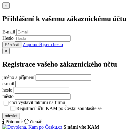
Zavřít
×
Přihlášení k vašemu zákaznickému účtu
E-mail
Heslo
Zapomněl jsem heslo
Přihlásit
Zavřít
×
Registrace vašeho zákaznického účtu
jméno a příjmení
e-mail
heslo
město
chci vystavit fakturu na firmu
Registrací účtu KAM po Česku souhlasíte se
zásady ochrany osob
odeslat
Přítomní:
čtenář
S námi víte KAM