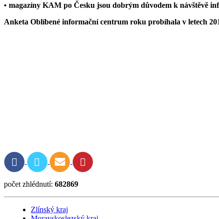
• magazíny KAM po Česku jsou dobrým důvodem k návštěvě inf
Anketa Oblíbené informační centrum roku probíhala v letech 20
anketa 2017
anketa 2018
anketa 2019
anketa 2020
anketa 2021
anketa 2022
počet zhlédnutí:
682869
Zlínský kraj
Moravskoslezský kraj