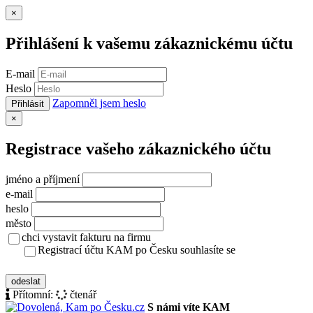
Zavřít
×
Přihlášení k vašemu zákaznickému účtu
E-mail
Heslo
Zapomněl jsem heslo
Přihlásit
Zavřít
×
Registrace vašeho zákaznického účtu
jméno a příjmení
e-mail
heslo
město
chci vystavit fakturu na firmu
Registrací účtu KAM po Česku souhlasíte se
zásady ochrany osobních údajů
odeslat
Přítomní:
čtenář
S námi víte KAM