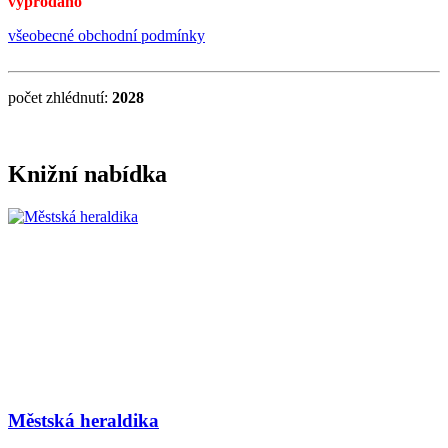
vyprodáno
všeobecné obchodní podmínky
počet zhlédnutí:
2028
Knižní nabídka
Městská heraldika