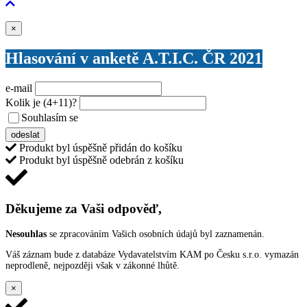
Zavřít
×
Hlasování v anketě A.T.I.C. ČR 2021
e-mail
Kolik je
(4+11)
?
Souhlasím se
VŠEOBECNÝMI PODMÍNKAMI ANKETY O CENY
odeslat
Produkt byl úspěšně přidán do košíku
Produkt byl úspěšně odebrán z košíku
Děkujeme za Vaši odpověď,
Nesouhlas
se zpracováním Vašich osobních údajů byl zaznamenán.
Váš záznam bude z databáze Vydavatelstvím KAM po Česku s.r.o. vymazán
neprodleně, nejpozději však v zákonné lhůtě.
×