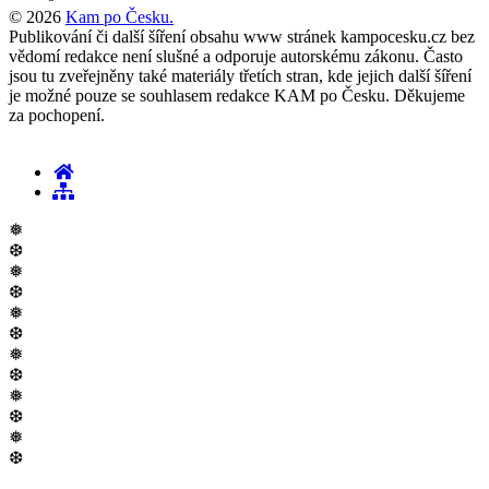
© 2026
Kam po Česku.
Publikování či další šíření obsahu www stránek kampocesku.cz bez
vědomí redakce není slušné a odporuje autorskému zákonu. Často
jsou tu zveřejněny také materiály třetích stran, kde jejich další šíření
je možné pouze se souhlasem redakce KAM po Česku. Děkujeme
za pochopení.
❅
❆
❅
❆
❅
❆
❅
❆
❅
❆
❅
❆