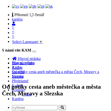
Přítomní:
čtenář
kariéra
Select Language
▼
S námi víte KAM
Toggle
navigation
Hlavní stránka
Hlavní stránka
Tipy na výlety
Knihy
Archiv
Od gotiky cesta aneb městečka a města Čech, Moravy a
Soutěže
Slezska
Inzerce
Předplatné
E-shop
Od gotiky cesta aneb městečka a města
Kontakt
Čech, Moravy a Slezska
O nás
Kariéra