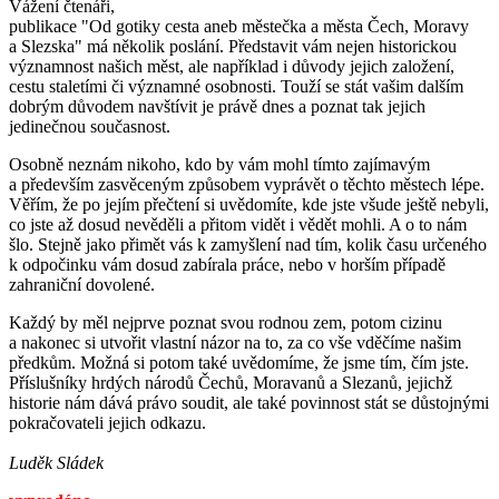
Vážení čtenáři,
publikace "Od gotiky cesta aneb městečka a města Čech, Moravy
a Slezska" má několik poslání. Představit vám nejen historickou
významnost našich měst, ale například i důvody jejich založení,
cestu staletími či významné osobnosti. Touží se stát vašim dalším
dobrým důvodem navštívit je právě dnes a poznat tak jejich
jedinečnou současnost.
Osobně neznám nikoho, kdo by vám mohl tímto zajímavým
a především zasvěceným způsobem vyprávět o těchto městech lépe.
Věřím, že po jejím přečtení si uvědomíte, kde jste všude ještě nebyli,
co jste až dosud nevěděli a přitom vidět i vědět mohli. A o to nám
šlo. Stejně jako přimět vás k zamyšlení nad tím, kolik času určeného
k odpočinku vám dosud zabírala práce, nebo v horším případě
zahraniční dovolené.
Každý by měl nejprve poznat svou rodnou zem, potom cizinu
a nakonec si utvořit vlastní názor na to, za co vše vděčíme našim
předkům. Možná si potom také uvědomíme, že jsme tím, čím jste.
Příslušníky hrdých národů Čechů, Moravanů a Slezanů, jejichž
historie nám dává právo soudit, ale také povinnost stát se důstojnými
pokračovateli jejich odkazu.
Luděk Sládek